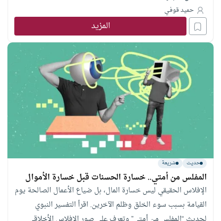
حميد قوفـي
المزيد
حديث
شريعة
المفلس من أمتي.. خسارة الحسنات قبل خسارة الأموال
الإفلاس الحقيقي ليس خسارة المال، بل ضياع الأعمال الصالحة يوم
القيامة بسبب سوء الخلق وظلم الآخرين. اقرأ التفسير النبوي
لحديث “المفلس من أمتي” وتعرف على صور الإفلاس الأخلاقي