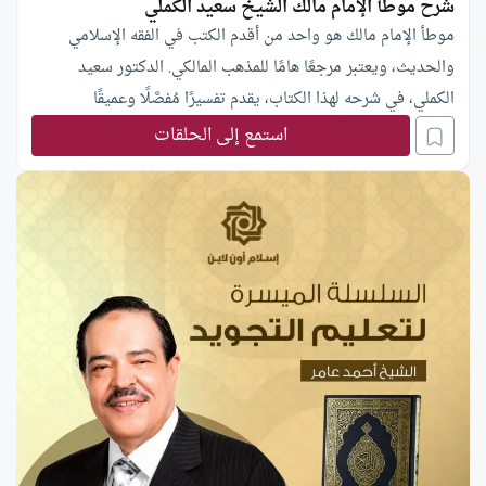
شرح موطأ الإمام مالك الشيخ سعيد الكملي
موطأ الإمام مالك هو واحد من أقدم الكتب في الفقه الإسلامي
والحديث، ويعتبر مرجعًا هامًا للمذهب المالكي. الدكتور سعيد
الكملي، في شرحه لهذا الكتاب، يقدم تفسيرًا مُفصَّلًا وعميقًا
للأحاديث والفتاوى التي جمعها الإمام مالك. ويتناول موضوعات
استمع إلى الحلقات
متعددة تشمل العقيدة، العبادات، المعاملات، والأخلاق الإسلامية.