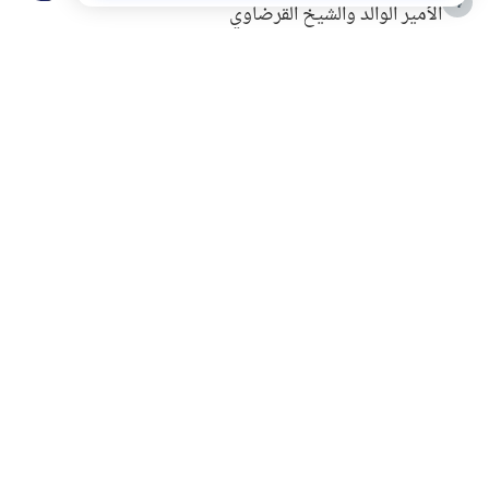
4
الأمير الوالد والشيخ القرضاوي
التربية الأسرية وبناء الاستقلال .. كيف ندعم أبناءنا دون
5
مصادرة حقهم في التجربة؟
خلافات زوجية في بيت النبوة
6
لَا إِلَهَ إِلَّا أَنْتَ سُبْحَانَكَ إِنِّي كُنْتُ مِنَ الظَّالِمِينَ
7
الهدي النبوي في التعامل مع حر الصيف
8
فضل الاستغفار
9
محاولة سرقة جابر بن حيان
10
اشترك في قائمتنا البريدية ليصلك كل جديد