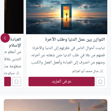
التوازن بين عمل الدنيا وطلب الآخرة
العبادة وأمان
الإسلام
تباينت أحوال الناس في نظرتهم إلى الدنيا والآخرة؛
من أعظم خصائص
فمنهم من غلا في طلب الدنيا حتى شغلته عن آخرته،
التدين علاقة ف
ومنهم من انصرف إلى العبادة وأهمل العمل والكسب
منظومة متكامل
حتى أصبح لا يملك قوت عامه. والحقيقة أن هدي
منال محمد أبو العزائم
السلوك، وبين أ
سيكو مارافا
الإسلام لا يدعو إلى هذا ولا إلى ذاك، وإنما يقيم حياة
الذي أمر بالصل
عرض المزيد
المسلم على التوازن، بحيث يكون هدفه الأول طلب
الذي أكد على ال
الآخرة
وصيانة كرامة ا
في واقع