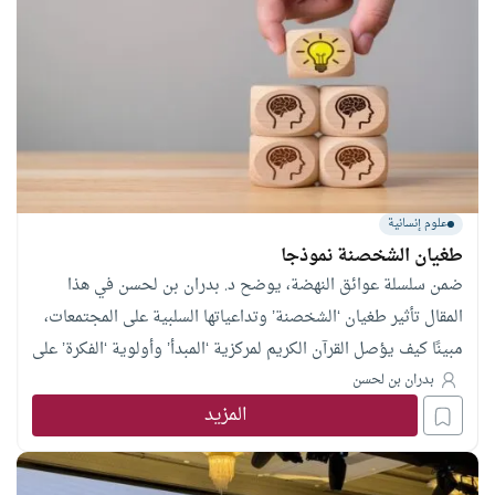
علوم إنسانية
طغيان الشخصنة نموذجا
ضمن سلسلة عوائق النهضة، يوضح د. بدران بن لحسن في هذا
المقال تأثير طغيان ‘الشخصنة’ وتداعياتها السلبية على المجتمعات،
مبينًا كيف يؤصل القرآن الكريم لمركزية ‘المبدأ’ وأولوية ‘الفكرة’ على
حساب تقديس الأشخاص.
بدران بن لحسن
المزيد