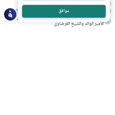
الدعاء للميت من السنة النبوية
2
كيف ينفي النظم القرآني تحريف قصة أصحاب الفيل؟
موافق
3
شهادة للتاريخ.. المرواني يحكي قصة “إسلام أون لاين” مع
4
الأمير الوالد والشيخ القرضاوي
التربية الأسرية وبناء الاستقلال .. كيف ندعم أبناءنا دون
5
مصادرة حقهم في التجربة؟
خلافات زوجية في بيت النبوة
6
لَا إِلَهَ إِلَّا أَنْتَ سُبْحَانَكَ إِنِّي كُنْتُ مِنَ الظَّالِمِينَ
7
الهدي النبوي في التعامل مع حر الصيف
8
فضل الاستغفار
9
محاولة سرقة جابر بن حيان
10
اشترك في قائمتنا البريدية ليصلك كل جديد