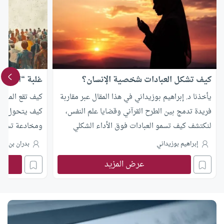
كيف تشكل العبادات شخصية الإنسان؟
غلبة “البوليت
يأخذنا د. إبراهيم بوزيداني في هذا المقال عبر مقاربة
كيف تقع المجت
فريدة تدمج بين الطرح القرآني وقضايا علم النفس،
كيف يتحول تدبي
لنكتشف كيف تسمو العبادات فوق الأداء الشكلي
ومخادعة تستغل
للتكاليف المفروضة من أجل إعادة صياغة الإنسان
الفائض الميزان
إبراهيم بوزيداني
بدران بن لح
فكريا وعاطفيا وسلوكيا بمعزل عن الحتمية المادية
ضمن سلسلة (عوا
عرض المزيد
لحسن تفكيك مش
الحضارية