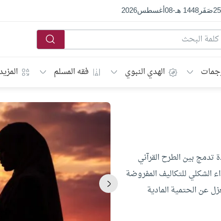
25
صَفَر
1448 هـ
-
08
أغسطس
2026
جمات
الهدي النبوي
فقه المسلم
المزيد
دة تدمج بين الطرح القرآني
ء الشكلي للتكاليف المفروضة
زل عن الحتمية المادية