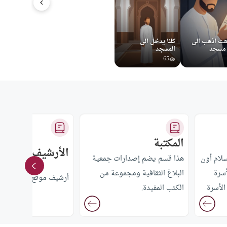
عت اذهب الى
كلنا يدخل الى
 مسجد
المسجد
65
المكتبة
الأرشيف
لام أون
هذا قسم يضم إصدارات جمعية
سرة
البلاغ الثقافية ومجموعة من
أرشيف موقع إسلام أون 
الأسرة
الكتب المفيدة.
حكام