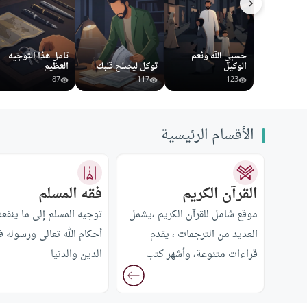
حسبي الله ونعم
تأمل هذا التوجيه
الوكيل
توكل ليصلح قلبك
العظيم
87
117
123
الأقسام الرئيسية
القرآن الكريم
فقه المسلم
موقع شامل للقرآن الكريم ،يشمل
توجيه المسلم إلى ما ينفع
العديد من الترجمات ، يقدم
أحكام الله تعالى ورسوله ف
قراءات متنوعة، وأشهر كتب
الدين والدنيا
التفسير.