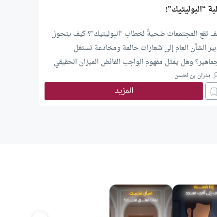
بة “البوليتيك”!
ف تقع المجتمعات ضحيةً لخطاب “البوليتيك”؟ كيف يتحول
بير الشأن العام إلى شعارات حالمة ومخادعة تستغل
جماهير؟ وهل يمثل مفهوم الواجب الفائض الميزان الحقيقي
تقدم المادي والأخلاقي؟ ضمن سلسلة (عوائق النهضة)، يواصل
بدران بن لحسن
المزيد
د. بدران بن لحسن تفكيك مشكلات العودة لمسار الفعالية
حضارية