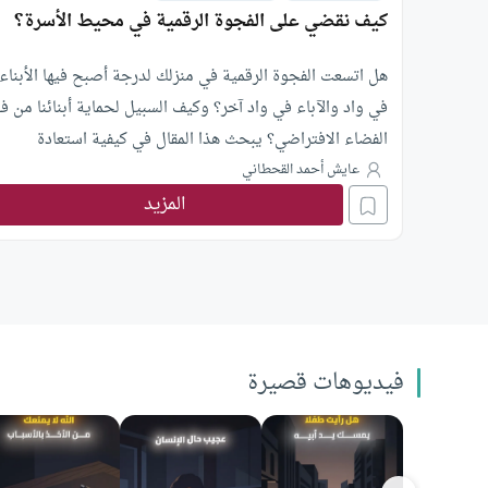
كيف نقضي على الفجوة الرقمية في محيط الأسرة؟
هل اتسعت الفجوة الرقمية في منزلك لدرجة أصبح فيها الأبناء
في واد والآباء في واد آخر؟ وكيف السبيل لحماية أبنائنا من ف
الفضاء الافتراضي؟ يبحث هذا المقال في كيفية استعادة
الروابط الإنسانية داخل المنزل، مقدما استراتيجيات عملية تبدأ
عايش أحمد القحطاني
بالأجهزة وتفعيل دور التعليم بالقدوة، وصولا إلى رصد علامات
المزيد
الإدمان الرقمي وأضراره الصحية والنفسية.
فيديوهات قصيرة