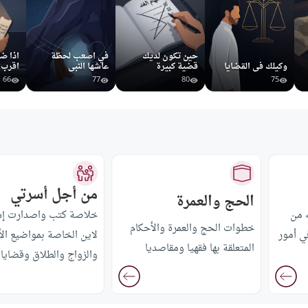
حين تكون لديك
في اصعب لحظة
اذا ض
وكيلك في القضايا
قضية كبيرة
عاشها النبي
اقرب
66
77
80
75
من أجل أسرتي
الحج والعمرة
ه من
خلاصة كتب واصدارت إس
خطوات الحج والعمرة والأحكام
ي أمور
لاين الخاصة بمواضيع الأ
المتعلقة بها فقهيا ومقاصديا
والزواج والطلاق وقضايا 
السعيدة بالإضافة إلى الأ
الفقهية المتعلقة بها.