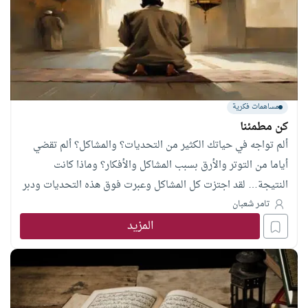
مساهمات فكرية
كن مطمئنا
ألم تواجه في حياتك الكثير من التحديات؟ والمشاكل؟ ألم تقضي
أياما من التوتر والأرق بسبب المشاكل والأفكار؟ وماذا كانت
النتيجة… لقد اجتزت كل المشاكل وعبرت فوق هذه التحديات ودبر
الله لك أمورك بأفضل ما يمكن… فتيقن ان من دبر أمورك في
تامر شعبان
المزيد
الماضي هو من يدبر أمورك في الحاضر و في المستقبل… فلا تقلق.
انه الله..