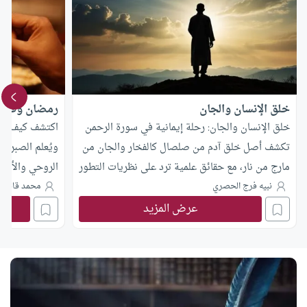
خلق الإنسان والجان
رمضان وفرصة 
خلق الإنسان والجان: رحلة إيمانية في سورة الرحمن
اكتشف كيف يُعز
تكشف أصل خلق آدم من صلصال كالفخار والجان من
ويُعلم الصبر وا
مارج من نار، مع حقائق علمية ترد على نظريات التطور
الروحي والأخل
نبيه فرج الحصري
محمد قائد ا
عرض المزيد