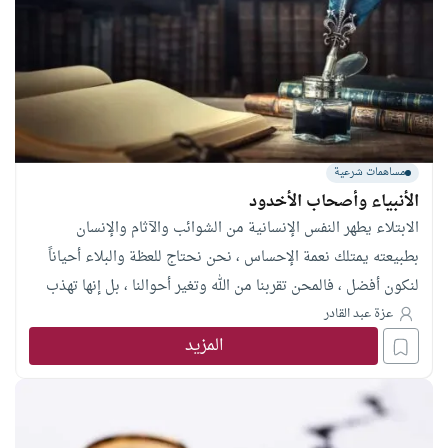
مساهمات شرعية
الأنبياء وأصحاب الأخدود
الابتلاء يطهر النفس الإنسانية من الشوائب والآثام والإنسان
بطبيعته يمتلك نعمة الإحساس ، نحن نحتاج للعظة والبلاء أحياناً
لنكون أفضل ، فالمحن تقربنا من الله وتغير أحوالنا ، بل إنها تهذب
نفوسنا وتغسل قلوبنا، فالابتلاء هو أحد وسائل محبة الله لعباده ،
عزة عبد القادر
المزيد
قال رسول الله ﷺ : “إنَّ عِظمَ الجزاءِ مع عِظمِ البلاءِ، وإنَّ اللهَ