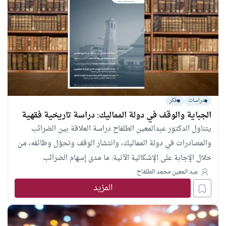
الباحث بدراسة الرؤى التي جاءت في القرآن وصحت عن رسول الله
ﷺ، وبيان أنواعها وأغراضها، ومدى الاستفادة منها.
دراسات
فكر
الجباية والوقف في دولة المماليك: دراسة تاريخية فقهية
يتناول الدكتور عبدالمعين الطلفاح دراسة العلاقة بين الضرائب
والمصادرات في دولة المماليك، وانتشار الوقف وتحوّل وظائفه، من
خلال الإجابة على الإشكالية الآتية: ما مدى إسهام الضرائب
والمصادرات في دولة المماليك في انتشار الوقف وتطوّر نظامه، ولا
عبد المعين محمد الطلفاح
سيما الوقف الذري والمختلط؟
المزيد