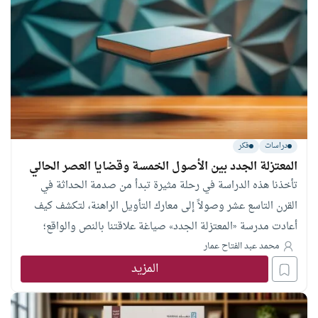
على ضرورة صياغة استراتيجيات مرنة تضمن تحقيق نهضة الأمة
وشهودها الحضاري.
دراسات
فكر
المعتزلة الجدد بين الأصول الخمسة وقضايا العصر الحالي
تأخذنا هذه الدراسة في رحلة مثيرة تبدأ من صدمة الحداثة في
القرن التاسع عشر وصولاً إلى معارك التأويل الراهنة، لتكشف كيف
أعادت مدرسة «المعتزلة الجدد» صياغة علاقتنا بالنص والواقع؛
واضعةً إيانا أمام تساؤلات مثيرة: هل كانت “عقلنة الغيبيات” ضرورة
محمد عبد الفتاح عمار
المزيد
لحماية الدين أم انزلاقاً نحو المادية؟ وكيف استُخدم منهج الاعتزال
لكسر قيود التبعية؟ ادخل إلى قلب هذا السجال لتفهم كيف يصارع
العقل لانتزاع مشروعيته في حاضرنا المرتبك