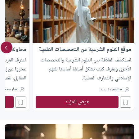
موقع العلوم الشرعية من التخصصات العلمية
محاولة سرقة 
استكشف العلاقة بين العلوم الشرعية والتخصصات
اعترف الغرب ب
الأخرى وتعرف كيف تشكل أساسًا أساسيًا للفهم
عجزوا عن إنكار
الإسلامي والمعارف العملية.
المقابل، تقف م
دون أن نتحرك لا
عبدالمجيد بيرم
عمار محمد ال
النهار محاولات
عرض المزيد
الكيمياء جابر
في بعث إنجازات
الهجري.