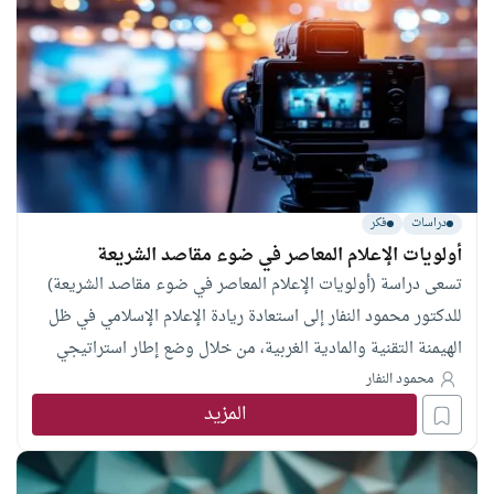
دراسات
فكر
أولويات الإعلام المعاصر في ضوء مقاصد الشريعة
تسعى دراسة (أولويات الإعلام المعاصر في ضوء مقاصد الشريعة)
للدكتور محمود النفار إلى استعادة ريادة الإعلام الإسلامي في ظل
الهيمنة التقنية والمادية الغربية، من خلال وضع إطار استراتيجي
لإصلاح الخطاب الإعلامي يرتكز على فقه الأولويات المستند لمقاصد
محمود النفار
المزيد
الشريعة. وتتجاوز الدراسة التنظير التقليدي لتقدم مقاربة إجرائية
تدمج بين علوم الإعلام والواقع، عبر تأصيل المفهوم في التجربتين
النبوية والراشدة وتنزيل قواعده على الوسائل المعاصرة، مؤكدة