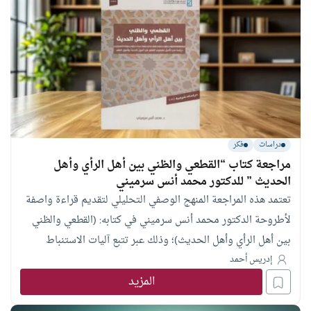
دراسات
فكر
مراجعة كتاب “القطعي والظني بين أهل الرأي وأهل
الحديث ” للدكتور محمد أنس سرميني
تعتمد هذه المراجعة المنهج الوصفي التحليلي لتقديم قراءة واصفة
لأطروحة الدكتور محمد أنس سرميني في كتابه: (القطعي والظني
بين أهل الرأي وأهل الحديث)؛ وذلك عبر تتبع آليات الاستنباط
وتجاذباتها المنهجية والتاريخية. تسعى المقالة إلى تفكيك مفهوم
إدريس أحمد
المزيد
القطع بوصفه الوعاء المعرفي الذي شكّل بنية العقلين الفقهي
والحديثي، مستجليةً معالم هذا المنجز ليكون بمثابة المفتاح