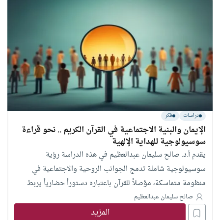
الضروري لفهم معضلات الفكر الإسلامي المعاصر، ومدى قدرة
الأدوات التراثية على استيعاب وتجاوز مآزق الحداثة.
دراسات
فكر
الإيمان والبنية الاجتماعية في القرآن الكريم .. نحو قراءة
سوسيولوجية للهداية الإلهية
يقدم أ.د. صالح سليمان عبدالعظيم في هذه الدراسة رؤية
سوسيولوجية شاملة تدمج الجوانب الروحية والاجتماعية في
منظومة متماسكة، مؤصلاً للقرآن باعتباره دستوراً حضارياً يربط
الوحي بالواقع الإنساني. وتطرح الدراسة مفهوم “علم الاجتماع
صالح سليمان عبدالعظيم
المزيد
الإلهي” الذي يعيد صياغة المجتمع بوصفه بناءً أخلاقياً تحكمه