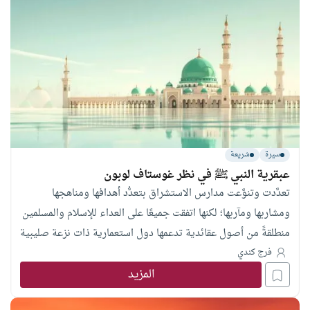
سيرة
شريعة
عبقرية النبي ﷺ في نظر غوستاف لوبون
تعدَّدت وتنوَّعت مدارس الاستشراق بتعدُّد أهدافها ومناهجها
ومشاربها ومآربها؛ لكنها اتفقت جميعًا على العداء للإسلام والمسلمين
منطلقةً من أصول عقائدية تدعمها دول استعمارية ذات نزعة صليبية
تباركها كنيسة حاقدة على دين الإسلام ونبي الإسلام وجميع
فرج كندي
المزيد
المسلمين. خرَّجَتْ هذه المدارس عددًا كبيرًا من الشخصيات العلمية
الموسوعية التي تخصَّصَتْ في دراسة الإسلام وتعمَّقت في العلوم