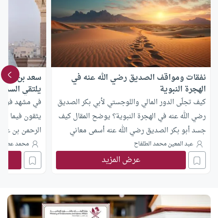
نفقات ومواقف الصديق رضي الله عنه في
سعد بن الربي
الهجرة النبوية
يلتقي السخاء
كيف تجلّى الدور المالي واللوجستي لأبي بكر الصديق
في مشهد فريد 
رضي الله عنه في الهجرة النبوية؟ يوضح المقال كيف
يثقون فيما عند
جسد أبو بكر الصديق رضي الله عنه أسمى معاني
الرحمن بن عوف
الوفاء والرفقة الصادقة لنبي الإسلام، مستعرضاً
بالعفاف المكي.
عبد المعين محمد الطلفاح
محمد عطية
تضحياته الاستثنائية وتخطيطه الدقيق لضمان نجاح
عرض المزيد
هذه الرحلة المباركة.