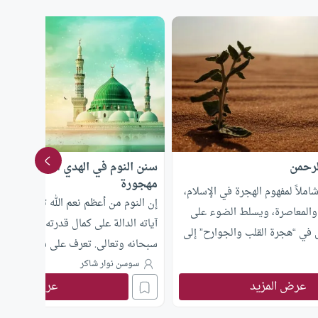
لرحمن
سنن النوم في الهدي النبوي .. وصا
مهجورة
شاملاً لمفهوم الهجرة في الإسلام،
إن النوم من أعظم نعم الله تعالى على ع
ية والمعاصرة، ويسلط الضوء على
آياته الدالة على كمال قدرته وبديع حك
ل في “هجرة القلب والجوارح” إلى
سبحانه وتعالى. تعرف على سنن النوم ف
توضيح خطوات تحقيقها العملية
سوسن نوار شاكر
 المسلم المعاصر.
عرض المزيد
عرض المزيد