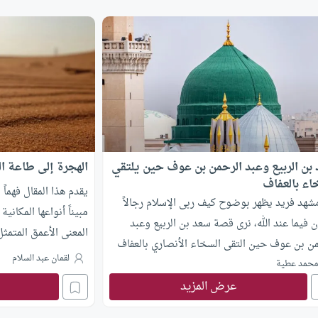
بن الربيع وعبد الرحمن بن عوف حين يلتقي
الهجرة إلى طاعة ا
اء بالعفاف
يقدم هذا المقال فهماً 
شهد فريد يظهر بوضوح كيف ربى الإسلام رجالاً
مبيناً أنواعها المكان
 فيما عند الله، نرى قصة سعد بن الربيع وعبد
المعنى الأعمق المتمث
من بن عوف حين التقى السخاء الأنصاري بالعفاف
طاعة الله تعالى، مع 
لقمان عبد السلام
.
حمد عطية
وأعظم ثمراتها في حياة
عرض المزيد