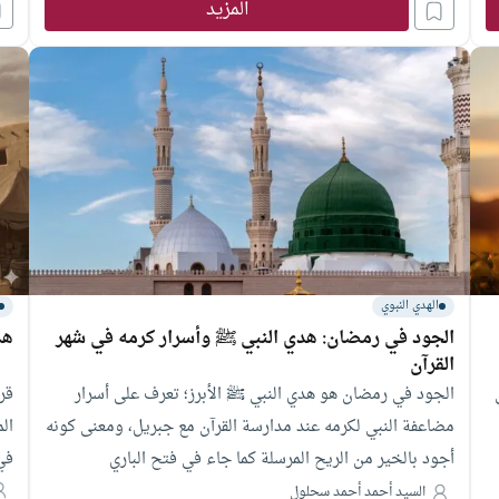
ال
المزيد
الهدي النبوي
الجود في رمضان: هدي النبي ﷺ وأسرار كرمه في شهر
هذ
القرآن
الجود في رمضان هو هدي النبي ﷺ الأبرز؛ تعرف على أسرار
قرا
مضاعفة النبي لكرمه عند مدارسة القرآن مع جبريل، ومعنى كونه
ال
أجود بالخير من الريح المرسلة كما جاء في فتح الباري
في
اس
السيد أحمد أحمد سحلول