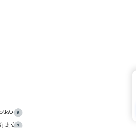
خلافات 
6
لَا إِلَهَ إ
7