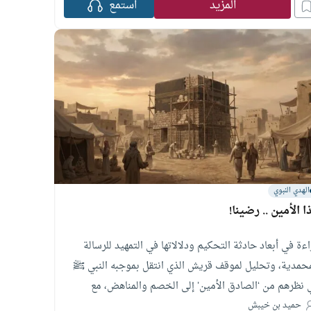
ذرية بالتقوى والعمل الصالح
المزيد
استمع
الهدي النبوي
ا الأمين .. رضينا!
ءة في أبعاد حادثة التحكيم ودلالاتها في التمهيد للرسالة
محمدية، وتحليل لموقف قريش الذي انتقل بموجبه النبي ﷺ
 نظرهم من ‘الصادق الأمين’ إلى الخصم والمناهض، مع
تعراض للجذور الفكرية والاجتماعية للوثنية قبل الإسلام.
حميد بن خيبش