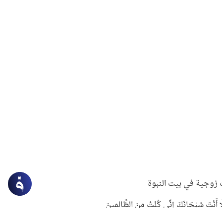
زوجية في بيت النبوة
ِلَّا أَنْتَ سُبْحَانَكَ إِنِّي كُنْتُ مِنَ الظَّالِمِينَ