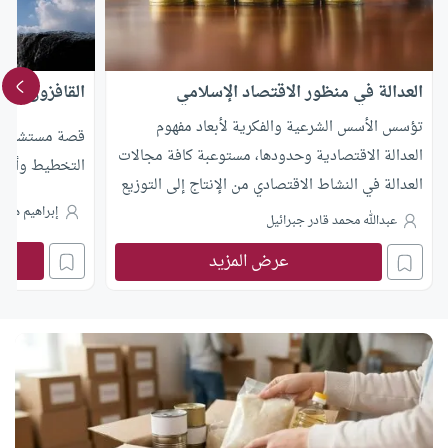
العدالة في منظور الاقتصاد الإسلامي
القافزون في 
تؤسس الأسس الشرعية والفكرية لأبعاد مفهوم
قصة مستشار يح
العدالة الاقتصادية وحدودها، مستوعبة كافة مجالات
التخطيط وأهمية
العدالة في النشاط الاقتصادي من الإنتاج إلى التوزيع
إبراهيم هاشم
العادل. لكن كيف تواجه المنظومة معوقات تحقيق
عبدالله محمد قادر جبرائيل
العدالة الاقتصادية؟ وكيف تساهم متطلبات التطبيق
عرض المزيد
المؤسسي والقواعد الفقهية في صياغة مفهوم الكفاية
المعتبرة وضبط مستويات التدخل لتحقيق الكفاية؟
يجيب أ.د. عبدالله محمد قادر جبرائيل في هذا المقال
بتحليل عميق يفكك هذه التساؤلات ويوضح آليات
تطبيقها.