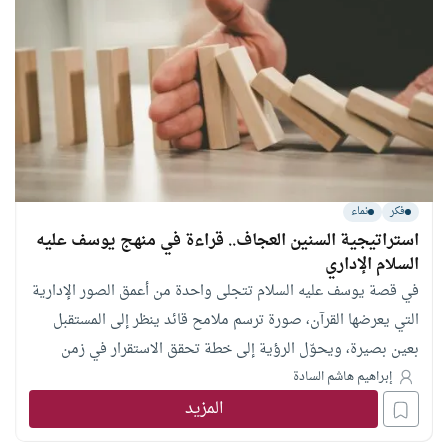
فكر
نماء
استراتيجية السنين العجاف.. قراءة في منهج يوسف عليه
السلام الإداري
في قصة يوسف عليه السلام تتجلى واحدة من أعمق الصور الإدارية
التي يعرضها القرآن، صورة ترسم ملامح قائد ينظر إلى المستقبل
بعين بصيرة، ويحوّل الرؤية إلى خطة تحقق الاستقرار في زمن
يموج بالتغيرات، تبدأ ملامح هذه الخطة منذ لحظة تأويل الحلم،
إبراهيم هاشم السادة
المزيد
حين أدرك يوسف أن ما رآه الملك ما هو إلا مؤشر أولي يستدعي
الاهتمام،