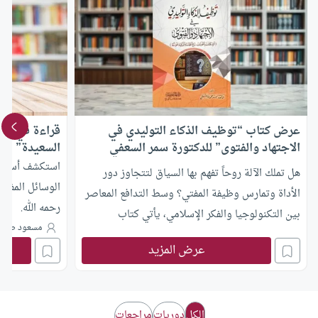
عرض كتاب “توظيف الذكاء التوليدي في
قراءة في كتا
الاجتهاد والفتوى” للدكتورة سمر السعفي
السعيدة” لل
استكشف أسباب ا
هل تملك الآلة روحاً تفهم بها السياق لتتجاوز دور
الوسائل المفيد
الأداة وتمارس وظيفة المفتي؟ وسط التدافع المعاصر
رحمه الله.
بين التكنولوجيا والفكر الإسلامي، يأتي كتاب
مسعود صبر
“توظيف الذكاء التوليدي في الاجتهاد والفتوى:
عرض المزيد
الإمكانات والتحديات” للدكتورة سمر حمودة السعفي
ليقدّم دراسة نوازليّة تجمع بين التفكيك التقني
والتأصيل الأصولي، مستكشفةً حدود التنبؤ الإحصائي
الكل
دوريات
مراجعات
للآلة أمام الوعي المقاصدي للإنسان