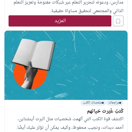
مدارس، ودعوته لتحرير التعلم عبر شبكات مفتوحة وتعزيز التعلم
الذاتي والمجتمعي لتحقيق مساواة حقيقية.
المزيد
مراجعات
ملخصات الكتب
كُتبٌ غَيّرت حَياتهم
اكتشف قوة الكتب التي ألهمت شخصيات مثل آلبرت أينشتاين،
أحمد ديدات، ونجيب محفوظ، وكيف يمكن أن تؤثر عليك أيضًا.