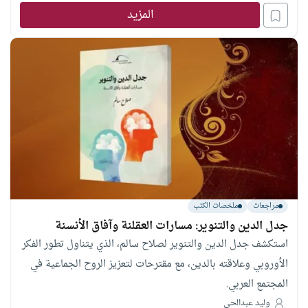
المسارات الجغرافية والثقافية التي سلكها الحجاج الشناقطة قديما
المزيد
في ارتحالهم من أقصى الغرب الإفريقي نحو البقاع المقدسة.
مراجعات
ملخصات الكتب
جدل الدين والتنوير: مسارات العقلنة وآفاق الأنسنة
استكشف جدل الدين والتنوير لصلاح سالم، الذي يتناول تطور الفكر
الأوروبي وعلاقته بالدين، مع مقترحات لتعزيز الروح الجماعية في
المجتمع العربي.
وليد عبدالحي