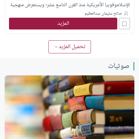
للإسلاموفوبيا الأمريكية منذ القرن التاسع عشر؛ ويستعرض منهجية
المؤلفة في اتخاذ وضع المرأة وأدوار الرجال مدخلاً لإعادة اختراع
صالح سليمان عبدالعظيم
المزيد
صورة الإسلام، وكيف طوعت الإرساليات الوسائط الثقافية اليومية
لترسيخ هذه التصورات؛ فاتحةً بذكاء آفاقاً جديدة لتجاوز هذا الإرث
نحو تفاهم وحوار إسلامي مسيحي مشترك
تحميل المزيد
صوتيات