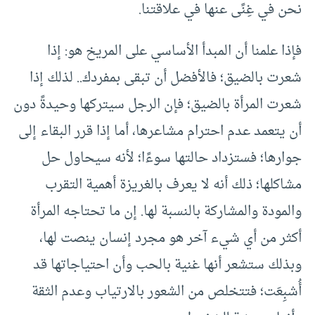
نحن في غِنًى عنها في علاقتنا.
فإذا علمنا أن المبدأ الأساسي على المريخ هو: إذا
شعرت بالضيق؛ فالأفضل أن تبقى بمفردك.. لذلك إذا
شعرت المرأة بالضيق؛ فإن الرجل سيتركها وحيدةً دون
أن يتعمد عدم احترام مشاعرها، أما إذا قرر البقاء إلى
جوارها؛ فستزداد حالتها سوءًا؛ لأنه سيحاول حل
مشاكلها؛ ذلك أنه لا يعرف بالغريزة أهمية التقرب
والمودة والمشاركة بالنسبة لها. إن ما تحتاجه المرأة
أكثر من أي شيء آخر هو مجرد إنسان ينصت لها،
وبذلك ستشعر أنها غنية بالحب وأن احتياجاتها قد
أُشبِعَت؛ فتتخلص من الشعور بالارتياب وعدم الثقة