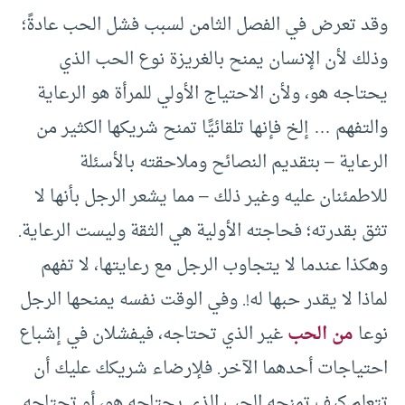
وقد تعرض في الفصل الثامن لسبب فشل الحب عادةً؛
وذلك لأن الإنسان يمنح بالغريزة نوع الحب الذي
يحتاجه هو، ولأن الاحتياج الأولي للمرأة هو الرعاية
والتفهم … إلخ فإنها تلقائيًّا تمنح شريكها الكثير من
الرعاية – بتقديم النصائح وملاحقته بالأسئلة
للاطمئنان عليه وغير ذلك – مما يشعر الرجل بأنها لا
تثق بقدرته؛ فحاجته الأولية هي الثقة وليست الرعاية.
وهكذا عندما لا يتجاوب الرجل مع رعايتها، لا تفهم
لماذا لا يقدر حبها له!. وفي الوقت نفسه يمنحها الرجل
نوعا
من الحب
غير الذي تحتاجه، فيفشلان في إشباع
احتياجات أحدهما الآخر. فلإرضاء شريكك عليك أن
تتعلم كيف تمنحه الحب الذي يحتاجه هو، أو تحتاجه