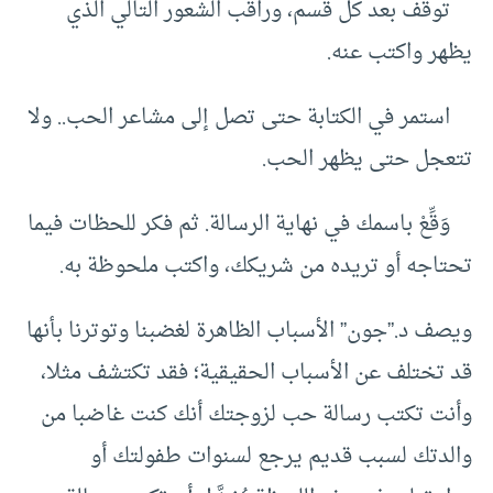
توقف بعد كل قسم، وراقب الشعور التالي الذي
يظهر واكتب عنه.
استمر في الكتابة حتى تصل إلى مشاعر الحب.. ولا
تتعجل حتى يظهر الحب.
وَقِّعْ باسمك في نهاية الرسالة. ثم فكر للحظات فيما
تحتاجه أو تريده من شريكك، واكتب ملحوظة به.
ويصف د.”جون” الأسباب الظاهرة لغضبنا وتوترنا بأنها
قد تختلف عن الأسباب الحقيقية؛ فقد تكتشف مثلا،
وأنت تكتب رسالة حب لزوجتك أنك كنت غاضبا من
والدتك لسبب قديم يرجع لسنوات طفولتك أو