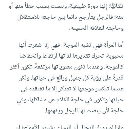
تلقائيًّا؛ إنها دورة طبيعية، وليست بسبب خطأ منها أو
منه؛ فالرجل يتأرجح دائما بين حاجته للاستقلال
وحاجته للعلاقة الحميمة.
أما المرأة فهي تشبه الموجة.. فهي إذا شعرت أنها
محبوبة، تحرك تقديرها لذاتها ارتفاعا وانخفاضا
كالموجة. وعندما تكون معنوياتها مرتفعةً، تكون أكثر
قدرةً على رؤية كل جميل ورائع في حياتها. ولكن
عندما تنكسر موجتها لا تتذكر إلا ما تفتقده في
حياتها وتكون في حاجة للكلام عن مشاكلها، وفي
حاجة لأن ينصت لها الرجل ويفهمها.
وإذا لم يدرك الرجال أن النساء يشبهن الأمواج؛ لن