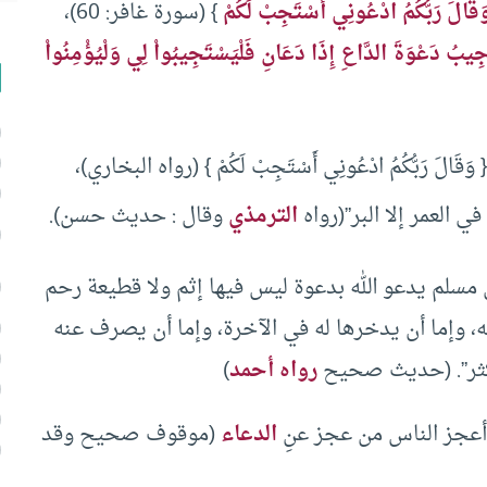
َقَالَ رَبُّكُمُ ادْعُونِي أَسْتَجِبْ لَكُمْ
} (سورة غافر: 60)،
ِيبُ دَعْوَةَ الدَّاعِ إِذَا دَعَانِ فَلْيَسْتَجِيبُواْ لِي وَلْيُؤْمِنُواْ
َالَ رَبُّكُمُ ادْعُونِي أَسْتَجِبْ لَكُمْ } (رواه البخاري)،
في العمر إلا البر”(رواه
الترمذي
وقال : حديث حسن).
ن مسلم يدعو الله بدعوة ليس فيها إثم ولا قطيعة رحم
ته، وإما أن يدخرها له في الآخرة، وإما أن يصرف عنه
له أكثر”. (حديث صحيح
رواه أحمد
)
 وأعجز الناس من عجز عنِ
الدعاء
(موقوف صحيح وقد