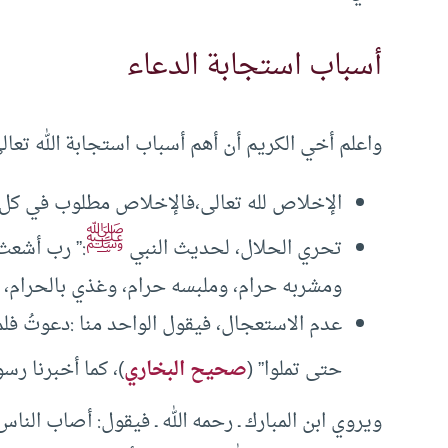
أسباب استجابة الدعاء
واعلم أخي الكريم أن أهم أسباب استجابة الله تعالى
الإخلاص لله تعالى،فالإخلاص مطلوب في كل ا
ﷺ
تحري الحلال، لحديث النبي
:” رب أشعث 
ومشربه حرام، وملبسه حرام، وغذي بالحرام، 
عدم الاستعجال، فيقول الواحد منا :دعوتُ فلم 
حتى تملوا” (
صحيح البخاري
)، كما أخبرنا رسو
ويروي ابن المبارك ـ رحمه الله ـ فيقول: أصاب الن