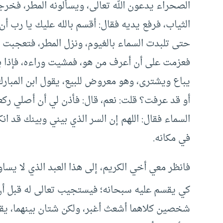
الصحراء يدعون الله تعالى، ويسألونه المطر، فخر
الثياب، فرفع يديه فقال: أقسم بالله عليك يا رب أن
حتى تلبدت السماء بالغيوم، ونزل المطر، فتعجبت م
فعزمت على أن أعرف من هو، فمشيت وراءه، فإذا به
يباع ويشترى، وهو معروض للبيع، يقول ابن المبارك:
أو قد عرفت؟ قلت: نعم، قال: فأذن لي أن أصلي ركعت
السماء فقال: اللهم إن السر الذي بيني وبينك قد ا
في مكانه.
فانظر معي أخي الكريم، إلى هذا العبد الذي لا يساوي
كي يقسم عليه سبحانه؛ فيستجيب تعالى له قبل أن 
شخصين كلاهما أشعث أغبر، ولكن شتان بينهما، يقو