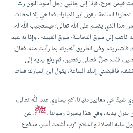
جت فيمن خرج، فإذا إلى جانبي رجل أسود اللون رث
 تمطرنا الساعة، يقول ابن المبارك: فما هي إلا لحظات
ن هذا الذي يقسم على الله تعالى؛ فيستجيب الله له،
 ذاهب إلى سوق النخاسة- سوق العبيد- ، وإذا به عبد
 فاشتريته، وفي الطريق أخبرته بما رأيت منه، فقال:
ين، قلت: صلِّ، فصلى ركعتين، ثم رفع يديه إلى
نكشف، فاقبضني إليك الساعة، يقول ابن المبارك: فمات
 شيئًا في معايير دنيانا، كم يساوي عند الله تعالى،
ﷺ
ينزل يديه، وفي هذا يخبرنا رسولنا ـ
ـ عن
ل عليه الصلاة والسلام: “رب أشعث أغبر، مدفوع