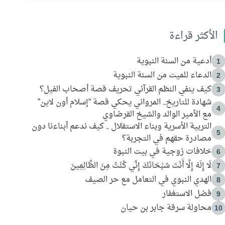
الأكثر قراءة
أدعية من السنة النبوية
1
الدعاء للميت من السنة النبوية
2
كيف ينفي النظم القرآني تحريف قصة أصحاب الفيل؟
3
شهادة للتاريخ.. المرواني يحكي قصة “إسلام أون لاين”
4
مع الأمير الوالد والشيخ القرضاوي
التربية الأسرية وبناء الاستقلال .. كيف ندعم أبناءنا دون
5
مصادرة حقهم في التجربة؟
خلافات زوجية في بيت النبوة
6
لَا إِلَهَ إِلَّا أَنْتَ سُبْحَانَكَ إِنِّي كُنْتُ مِنَ الظَّالِمِينَ
7
الهدي النبوي في التعامل مع حر الصيف
8
فضل الاستغفار
9
محاولة سرقة جابر بن حيان
10