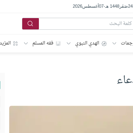
24
صَفَر
1448 هـ
-
07
أغسطس
2026
جمات
الهدي النبوي
فقه المسلم
المزيد
عاء