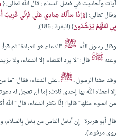
آيات وأحاديث في فضل الدعاء : قال الله تعالى: {
و
وقال تعالى: {
وَإِذَا سَأَلَكَ عِبَادِي عَنِّي فَإِنِّي قَرِيبٌ أُج
بِي لَعَلَّهُمْ يَرْشُدُونَ
} (البقرة : 186).
ﷺ
وقال رسول الله ـ
: “الدعاء هو العبادة” ثم قرأ: { وَق
ﷺ
وعنه
قال: “لا يرد القضاء إلا الدعاء، ولا يزيد 
ﷺ
وقد حثنا الرسول ـ
ـ على الدعاء، فقال: “ما م
إلا أعطاه الله بها إحدى ثلاث: إما أن تعجل له دعو
من السوء مثلها” قالوا: إذًا نكثر الدعاء، قال:” ال
قال أَبو هريرة : إِن أبخل الناس من بخل بِالسلام،
روي مرفوعا).