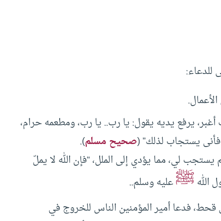
 للدعاء:
لأعمال.
أغبر، يرفع يديه يقول: يا رب.. يا رب، ومطعمه حرام،
فأنى يستجاب لذلك” (
صحيح مسلم
).
يستجب لي، مما يؤدي إلى الملل، “فإن الله لا يملّ
ﷺ
ل الله
عليه وسلم..
اس قحط، فدعا أمير المؤمنين الناس للخروج في