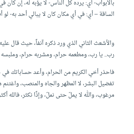
بالأبواب- أي: يرده كل الناس- لا يؤبه له، إن كان 
الساقة – أي: في أي مكان كان لا يبالي أحد به- لو 
والأشعث الثاني الذي ورد ذكره آنفاً، حيث قال عليه
رب.. يا رب، ومطعمه حرام، ومشربه حرام، وملبسه 
فاحذر أخي الكريم من الحرام، وأعد حساباتك في 
تفضيل البشر، لا المظهر والجاه والمنصب، واغتنم هذ
مرغوب، والله لا يملّ حتى نملّ، وإذًا نكثر، فالله أكثر 