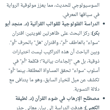
السوسيولوجي للحديث، مما يعزز موثوقية الرواية
في سياقها المعرفي.
الدراسة الفلولوجية للقوالب القرآنية (د. منجد أبو
بكر)
:
ركز البحث على ظاهرتين لغويتين: اقتران
“سواء” بالعاطف “أم”، واقتران “هل” بالحرف “أو”.
وبين الباحث أن هذه التراكيب ليست اختيارات
ذوقية، بل هي “إلجاءات بيانية”؛ فكلمة “أم” في
أسلوب “سواء” تحقق المساواة المطلقة، بينما “أو”
تكشف عن ميل للخيار السابق، وهو ما يتنافى مع
دلالة التسوية.
مصطلح الإرهاب في ضوء القرآن (د. لطيفة
الكعبي)
:
هدفت الدراسة إلى بيان معاني جذر