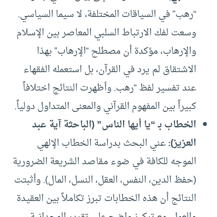
“رهب” في السياقات المختلفة، لا سيما السياسي.
وسعت لفك الارتباط السلبي المعاصر بين الإسلام
والإرهاب، مؤكدة أن مصطلح “الإرهاب” بهذا
الاشتقاق لم يرد في القرآن، بل استعمله الفقهاء
عند تفسير لفظ “رهب. وأظهرت النتائج اختلافاً
كبيراً بين المفهوم القرآني والمعنى المتداول دولياً.
الخطاب بـ “يا أيها الناس” (الباحثة آية عبد
العزيز)
:
عني البحث بدراسة الخطاب الإلهي
الموجه للكافة في ضوء مقاصد الشريعة الضرورية
(حفظ الدين، النفس، العقل، النسل، المال). وأثبتت
النتائج أن هذه الخطابات تبرز تكاملاً بين العقيدة
والعمل، مع تركيز واضح على تقرير الوحدانية