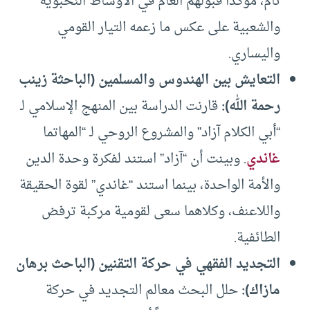
تام، مؤكداً قبولهم العام في الأوساط النخبوية
والشعبية على عكس ما زعمه التيار القومي
واليساري.
التعايش بين الهندوس والمسلمين (الباحثة زينب
رحمة الله)
:
قارنت الدراسة بين المنهج الإسلامي لـ
“أبي الكلام آزاد” والمشروع الروحي لـ “المهاتما
غاندي
. وبينت أن “آزاد” استند لفكرة وحدة الدين
والأمة الواحدة، بينما استند “غاندي” لقوة الحقيقة
واللاعنف، وكلاهما سعى لقومية مركبة ترفض
الطائفية.
التجديد الفقهي في حركة التقنين (الباحث برهان
مازاك)
:
حلل البحث معالم التجديد في حركة