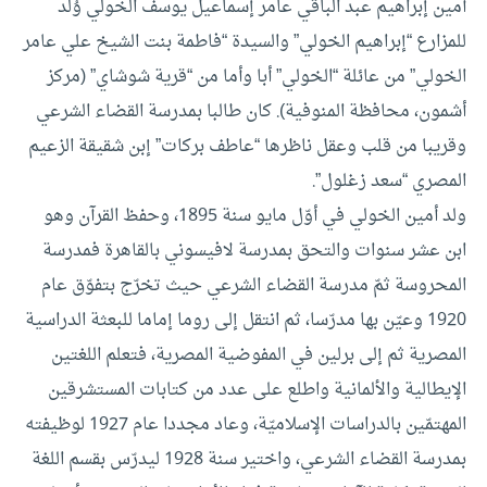
أمين إبراهيم عبد الباقي عامر إسماعيل يوسف الخولي وُلد
للمزارع “إبراهيم الخولي” والسيدة “فاطمة بنت الشيخ علي عامر
الخولي” من عائلة “الخولي” أبا وأما من “قرية شوشاي” (مركز
أشمون، محافظة المنوفية). كان طالبا بمدرسة القضاء الشرعي
وقريبا من قلب وعقل ناظرها “عاطف بركات” إبن شقيقة الزعيم
المصري “سعد زغلول”.
ولد أمين الخولي في أوّل مايو سنة 1895، وحفظ القرآن وهو
ابن عشر سنوات والتحق بمدرسة لافيسوني بالقاهرة فمدرسة
المحروسة ثمّ مدرسة القضاء الشرعي حيث تخرّج بتفوّق عام
1920 وعيّن بها مدرّسا، ثم انتقل إلى روما إماما للبعثة الدراسية
المصرية ثم إلى برلين في المفوضية المصرية، فتعلم اللغتين
الإيطالية والألمانية واطلع على عدد من كتابات المستشرقين
المهتمّين بالدراسات الإسلاميّة، وعاد مجددا عام 1927 لوظيفته
بمدرسة القضاء الشرعي، واختير سنة 1928 ليدرّس بقسم اللغة