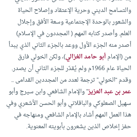
والتسامح الديني وحرية الإعتقاد وإصلاح الحياة
والشعور بالوحدة الإجتماعية وسعة الأفق وإجلال
العلم. وأصدر كتابه المهم ( المجددون في الإسلام)
أصدر منه الجزء الأول ووعد بالجزء الثاني الذي يبدأ
من (الإمام
أبو حامد الغزالي
)، ولكن الخولي فارق
الحياة عام 1966م ولم يُقدّر للجزء الثاني أن يصدر.
وقدم “الخولي” ترجمة لعدد من المجددين القدامى ..
عمر بن عبد العزيز
” والإمام الشافعي وابن سيرج وأبو
سهيل الصعلوكي والباقلاني وأبو الحسن الأشعري وفي
هذا العمل المهم أشاد بالإمام الشافعي ومنهاجه في
حفز إخلاص الذين يشعرون بأبويته المعنوية.