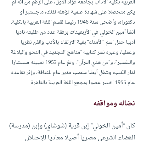
العربيّة بكلية الآداب بجامعة فؤاد الأول، على الرغم من أنه لم
يكن متحصلا على شهادة علمية تؤهله لذلك، ماجستير أو
دكتوراه، وأضحى سنة 1946 رئيسا لقسم اللغة العربية بالكلية.
أنشأ أمين الخولي في الأربعينات برفقة عدد من طلبته ناديا
أدبيا حمل اسم “الأمناء” بغية الارتقاء بالأدب والفن نظريا
وعمليا، وعبره نشر كتابيه “مناهج التجديد في النحو والبلاغة
والتفسير”، و”من هدي القرآن”. وتمّ عام 1953 تعيينه مستشارا
لدار الكتب، وشغل أيضا منصب مدير عام للثقافة، وإثر تقاعده
عام 1955 اختير عضوا بمجمع اللغة العربية بالقاهرة.
نضاله ومواقفه
كان “أمين الخولي” إبن قرية (شوشاي) وإبن (مدرسة)
القضاء الشرعي مصريا أصيلا معاديا للإحتلال