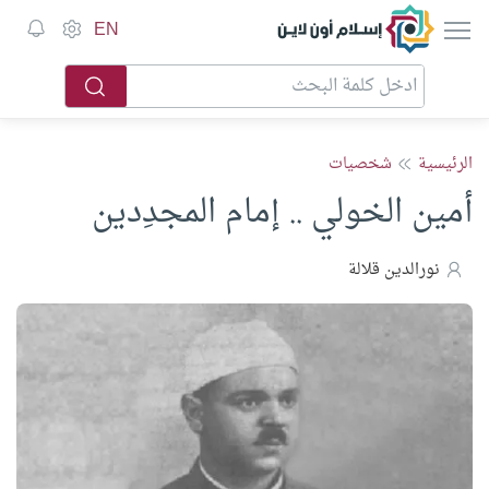
إسلام أون لاين
EN
الرئيسية
شخصيات
أمين الخولي .. إمام المجدِدين
نورالدين قلالة