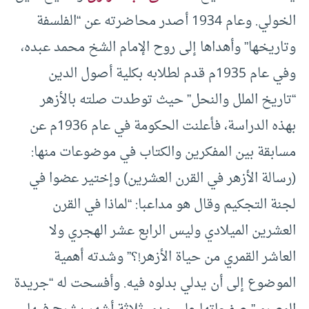
الخولي. وعام 1934 أصدر محاضرته عن “الفلسفة
وتاريخها” وأهداها إلى روح الإمام الشخ محمد عبده،
وفي عام 1935م قدم لطلابه بكلية أصول الدين
“تاريخ الملل والنحل” حيث توطدت صلته بالأزهر
بهذه الدراسة، فأعلنت الحكومة في عام 1936م عن
مسابقة بين المفكرين والكتاب في موضوعات منها:
(رسالة الأزهر في القرن العشرين) وإختير عضوا في
لجنة التجكيم وقال هو مداعبا: “لماذا في القرن
العشرين الميلادي وليس الرابع عشر الهجري ولا
العاشر القمري من حياة الأزهر!؟” وشدته أهمية
الموضوع إلى أن يدلي بدلوه فيه. وأفسحت له “جريدة