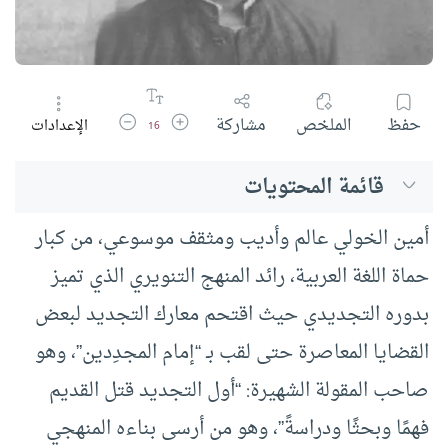
زيادة حجم الخط
تقليل حجم الخط
حفظ
الملخص
مشاركة
الإعدادات
16
قائمة المحتويات
أمين الخولي عالم وأديب ومثقف موسوعي، من كبار
حماة اللغة العربية، رائد المنهج التنويري الذي تميز
بدوره التجديدي حيث اقتحم معارك التجديد لبعض
القضايا المعاصرة حتى لقب بـ “إمام المجدِدين”، وهو
صاحب المقولة الشهيرة: “أول التجديد قتل القديم
فهمًا وبحثًا ودراسةً”، وهو من أرسى بناءه المنهجي