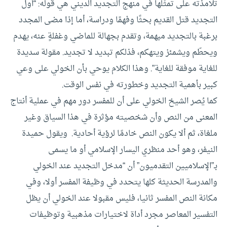
تلامذته على تمثّلها في منهج التجديد الديني هي قوله: “أول
التجديد قتل القديم بحثًا وفهمًا ودراسة، أما إذا مضى المجدد
برغبة بالتجديد مبهمة، وتقدم بجهالة للماضي وغفلةٍ عنه، يهدم
ويحطّم ويشمئز ويتهكم، فذلكم تبديد لا تجديد. مقولة سديدة
للغاية موفقة للغاية”. وهذا الكلام يوحي بأن الخولي على وعي
كبير بأهمية التجديد وخطورته في نفس الوقت.
كما يُصر الشيخ الخولي على أن للمفسر دور مهم في عملية أنتاج
المعنى من النص وأن شخصيته مؤثرة في هذا السياق وغير
ملغاة، ثم ألا يكون النص خادمًا لرؤية أحادية. ويقول حميدة
النيفر، وهو أحد منظري اليسار الإسلامي أو ما يسمى
بـ”الإسلاميين التقدميون” أن “مدخل التجديد عند الخولي
والمدرسة الحديثة كلها يتحدد في وظيفة المفسر أولا، وفي
مكانة النص المفسر ثانيا، فليس مقبولا عند الخولي أن يظل
التفسير المعاصر مجرد أداة لاختيارات مذهبية وتوظيفات