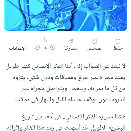
زيادة حجم الخط
تقليل حجم الخط
حفظ
الملخص
مشاركة
الإعدادات
16
لا نبعد عن الصواب إذا رأينا الفكر الإنساني كنهر طويل
يمتد مجراه عبر طرق ومسافات ودول شتى، يتزود
من كل ما يمر به، وينفعه.. ويتواصل مجراه عبر
الدروب دون توقف، ما دام الليل والنهار في تعاقب.
هكذا مسيرة الفكر الإنساني.. كل أمة، عبر تاريخ
البشرية الطويل، قد أسهمت في رفد هذا الفكر وإثرائه،