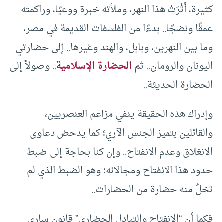
كثيرة، أَثْرَتْ هذا النهر، وملأته خبرة ووعيًا، وراكمته
عمقًا ونضجًا.. بدءًا من الفلسفات القديمة في مصر،
وما بين النهرين، وبابل، والهند وغيرها.. إلى حضارتي
اليونان والرومان.. ثم
الحضارة الإسلامية
.. وصولاً إلى
الحضارة الحديثة..
وإدراك هذه الحقيقة ينفي مزاعم العنصريين،
والقائلين بتميز الجنس الآري؛ كما يدحض دعاوى
الانغلاق وعدم الانفتاح.. وإن كنا بحاجة إلى ضبط
حدود هذا الانفتاح ومجالاته؛ وهو الضبط الذي لم
تخلُ منه حضارة من الحضارات..
فكما أن “الانفتاح والتبادل الحضاري” قانون ساري