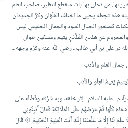
لا نظير لها. من تحلى بها بات منقطع النظير، صاحب العلم
ه هذه تجعله يحيى ما اختلف المَلَوَانَ وكَرَّ الجديدان
م النكبات كصخور الجبال السود.والجمال الحقيقي ليس
 والمحروم عن هذين الفَذَّيْنِ يتيم ومسكين طوال
در على بن أبي طالب ــ رضي الله عنه وكرَّم وجهه ــ.
ال جمال العلم والأدب
يمُ العِلْمِ والأَدَب
آدم ــ عليه السلام ــ إثر خلقه، وبه شَرَّفه وفَضَّلَه على
ُلَّهَا ثُمَّ عَرَضَهُمْ عَلَى الْمَلَائِكَةِ فَقَالَ أَنْبِئُونِي
ْمَ لَنَا إِلَّا مَا عَلَّمْتَنَا إِنَّكَ أَنْتَ الْعَلِيمُ الْحَكِيمُ ۞ قَالَ