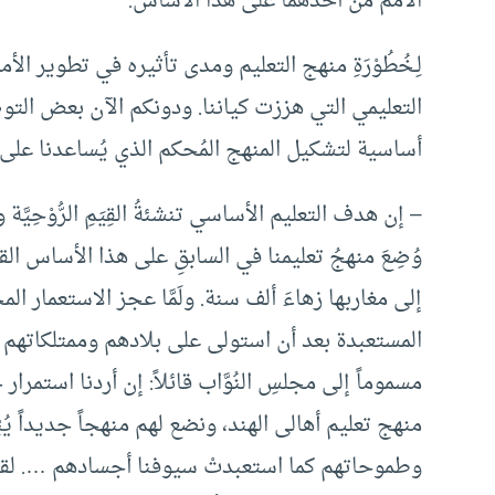
الأمم من أحدهما على هذا الأساس.
لِـخُطُوْرَةِ منهج التعليم ومدى تأثيره في تطوير الأ
التعليمي التي هززت كياننا. ودونكم الآن بعض الت
أساسية لتشكيل المنهج المُحكم الذي يُساعدنا عل
– إن هدف التعليم الأساسي تنشئةُ القِيَمِ الرُّوْحِيّ
وُضِعَ منهجُ تعليمنا في السابقِ على هذا الأساس القوي
إلى مغاربها زهاءَ ألف سنة. ولَمَّا عجز الاستعمار 
المستعبدة بعد أن استولى على بلادهم وممتلكاتهم ، قَدَّم 
مسموماً إلى مجلسِ النُوَّاب قائلاً: إن أردنا استمرار 
منهج تعليم أهالى الهند، ونضع لهم منهجاً جديداً يُ
وطموحاتهم كما استعبدتْ سيوفنا أجسادهم …. لقد فاز 