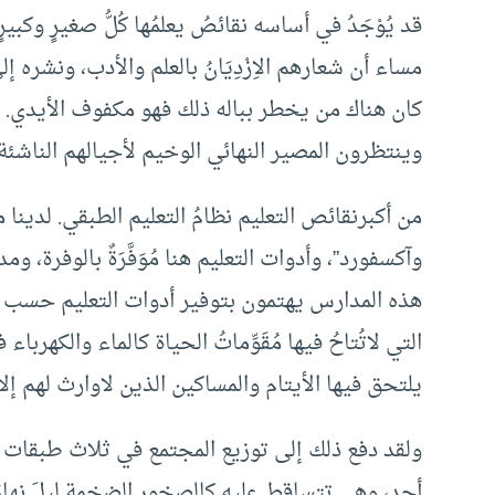
قد يُوْجَدُ في أساسه نقائصُ يعلمُها كُلُّ صغيرٍ وكب
مساء أن شعارهم الاِزْدِيَانُ بالعلم والأدب، ونشره 
كان هناك من يخطر بباله ذلك فهو مكفوف الأيدي. وال
وينتظرون المصير النهائي الوخيم لأجيالهم الناشئة. ــ
من أكبرنقائص التعليم نظامُ التعليم الطبقي. لدينا
وآكسفورد”، وأدوات التعليم هنا مُوَفَّرَةٌ بالوفرة
هذه المدارس يهتمون بتوفير أدوات التعليم حسب 
التي لاتُتاحُ فيها مُقَوِّماتُ الحياة كالماء والكهر
يلتحق فيها الأيتام والمساكين الذين لاوارث لهم إلا 
ولقد دفع ذلك إلى توزيع المجتمع في ثلاث طبقات مخ
أحد، وهي تتساقط عليه كالصخور الضخمة ليلَ نهارَ. 