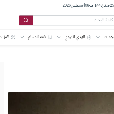
25
صَفَر
1448 هـ
-
08
أغسطس
2026
جمات
الهدي النبوي
فقه المسلم
المزيد