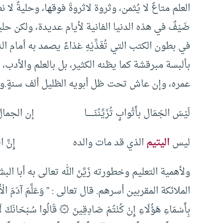
العلم متاعٌ لا يُثمن، وثروة لاثروةَ فوقها، وحليةٌ 
ضَيْفٌ في هذه الدنيا الفانية لأيام عديدة، ولكن حليت
في بطون الكتب التي تُغَذِّيْهِ غذاءً يصمد به أما
بألبسة مبرقشة كما يظنه الكثير، بل بالعلم والأدب،
عمره، وإن عاش تحت ظل أبويه الظليل ألف سنةٍ.ولله 
لَيْسَ الجَمَال بأَثْوابٍ تُزَيِّنُنَـــــــا إن الجم
ليس
اليتيم
الذي قد مات والده إِنَّ اليَتيمَ يَت
ولأهمية التعليم وخطورته زَيَّنَ الله تعالى به أبا البشر
الملائكة المقربين أسرهم. قال تعالى : ” وَعَلَّمَ آدَمَ الْأَسْمَاءَ ك
بِأَسْمَاءِ هَؤُلَاءِ إِنْ كُنْتُمْ صَادِقِينَ ۞ قَالُوا سُبْحَانَكَ لَا عِل