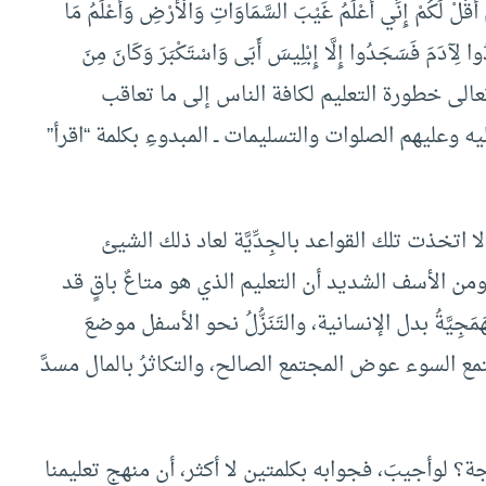
َلَمْ أَقُلْ لَكُمْ إِنِّي أَعْلَمُ غَيْبَ السَّمَاوَاتِ وَالْأَرْضِ وَأَعْلَمُ مَا
دُوا لِآدَمَ فَسَجَدُوا إِلَّا إِبْلِيسَ أَبَى وَاسْتَكْبَرَ وَكَانَ مِنَ
34،33،32،3}” كما أثبت الله تعالى خطورة التعليم لكافة الناس إلى ما تعاقب
يه وعليهم الصلوات والتسليمات ــ المبدوءِ بكلمة “اقرأ”
 اتخذت تلك القواعد بالجِدِّيَّة لعاد ذلك الشيئ
ومن الأسف الشديد أن التعليم الذي هو متاعٌ باقٍ قد
َّةُ بدل الإنسانية، والتَنَزُّلُ نحو الأسفل موضعَ
تمع السوء عوض المجتمع الصالح، والتكاثرُ بالمال مسدَّ
ة؟ لوأجيبَ، فجوابه بكلمتين لا أكثر، أن منهج تعليمنا