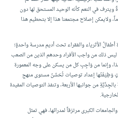
ةً ويترف في النعم كأنه الوحيد المستحق لها دون
ماً، ولايمكن إصلاح مجتمعنا هذا إلا بتحطيم هذا
رة أطفالُ الأثرياء والفقراء تحت أديم مدرسة واحدةٍ؛
 ليس ذلك من واجب الأفراد وحدهم الذين من الصعب
 هذا، وإنما من وَاجِبِ كل من يسكن على وجه المعمورة
 وَظِيْفَتُها إعداد توصيات تُحَسِّنُ مستوى منهج
 بالجِدِّيَّةِ من جوانبها الأربعة، وتنفذ التوصيات المفيدة
لخارجية.
لجامعات الكبرى مرتزقاً لمدرائها، فهي تمثل