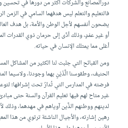
دورالمصانع والشركات أكثر من دورها في تحسين وض
فالتعليم والتعلم ليس هدفهما السامي في الزمن الر
يضحون أنفسهم لأجل الوطن والأمة، بل هدف العالقين
أو غير عمْدٍ، وذلك أدَّى إلى حرمان ذوي القدرات ال
أغلى مما يمتلك الإنسان في حياته.
ومن القبائح التي جلبت لنا الكثير من المشاكل المس
الحنيف، وطقوسنا الَّذَيْنِ بهما وجودنا، ولاسيما 
فرضته في المدارس التي تُدارُ تحت إشرافها؛ لتوعي
غير متاح لهم فيها تعليم القرآن والسنة حتى مبادئ
لدينهم ووطنهم الذَّين آوياهم في مهدهما، وذلك لأن
رهين إشارته، والأجيال الناشئة ترتوي من هذا المع