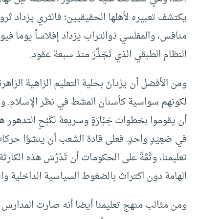
يكتشف تعبيره لأهلها الحقيقيين؛ فالثري يزداد ثرو
منافس، والمفلسي ذوالتراب يزداد إفلاساً يوما فيو
النظام الطبقي الذي تَجَذَّرَ منذ سبعة عقود.
ومن الأفضل أن يزْدانَ بحلية التعليم الزاهية الزاه
لكونهم سواسية كأسنان المشط في نظر الإسلام. و
أن يقوموا بخطوات جَبَّارَةٍ وسريعة لكَبْحِ التدهور
في صَعِيْدٍ واحدٍ. فعلى قادة الشعب أن ينشؤا حركاتٍ
تعليمنا، وثَمَّةَ على الحكومات أن تَدْرُسَ هذه الكارثة
الهامة دون اكتراث بالضغوط السياسية الداخلية وا
ومن مثالب منهج تعليمنا أيضا أنه صارت المدارس وا