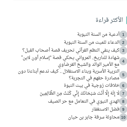
الأكثر قراءة
أدعية من السنة النبوية
1
الدعاء للميت من السنة النبوية
2
كيف ينفي النظم القرآني تحريف قصة أصحاب الفيل؟
3
شهادة للتاريخ.. المرواني يحكي قصة “إسلام أون لاين”
4
مع الأمير الوالد والشيخ القرضاوي
التربية الأسرية وبناء الاستقلال .. كيف ندعم أبناءنا دون
5
مصادرة حقهم في التجربة؟
خلافات زوجية في بيت النبوة
6
لَا إِلَهَ إِلَّا أَنْتَ سُبْحَانَكَ إِنِّي كُنْتُ مِنَ الظَّالِمِينَ
7
الهدي النبوي في التعامل مع حر الصيف
8
فضل الاستغفار
9
محاولة سرقة جابر بن حيان
10