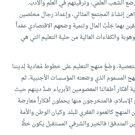
ع الشعب العلمي، وترقيتهم في العلم والأدب.
اهن إنشاءَ المجتمع المثالي، وإعدادَ رجال مخلصين
 بهما جَلْبُ المال وتنمية وضعهم الاقتصادي عمْداً
موهوبة والكفاءات العالية من حلية التعليم التي هي
تعصية، وَضْعُ منهج التعليم على خطوط مُعادية لِديننا
المنهج المسموم الذي وضعته المؤسسات الأجنبية، ثم
ة أفكار أطفالنا المعصومين الأبرياء ضدَّ دينهم حيث
 الإسلام، فالمتخرجون منها يحملون أفكاراً معارضة
 المنهج كالعمود الفقري للبلد. وكيان الوطن والأمة
ين المتدفق؛ فالخير والشرفي المستقبل يكون حَظُّ