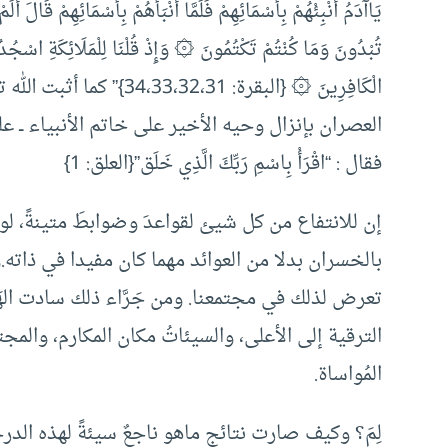
يَاآدَمُ أَنْبِئْهُمْ بِأَسْمَائِهِمْ فَلَمَّا أَنْبَأَهُمْ بِأَسْمَائِهِمْ قَالَ أ
تُبْدُونَ وَمَا كُنْتُمْ تَكْتُمُونَ ۞ وَإِذْ قُلْنَا لِلْمَلَائِكَةِ اسْجُ
الْكَافِرِينَ ۞ {البقرة: 1
العصران بإنزال وحيه الأخير على خاتم الأنبياء ــ عل
فقال : “اقْرَأْ بِاسْمِ رَبِّكَ الَّذِي خَلَق”{العلق: 1}
إن للانتفاع من كل شيئ لقواعدَ وضوابطَ متينةً، لولا
بالخسران بدلا من العوائد مهما كان مفيدا في ذاته.
تعرض لذلك في مجتمعنا. ومن جَرَّاء ذلك سادت الهَمَجِي
الترقية إلى الأعلى، والسيئاتُ مكان المكارم، والمج
المُواساة.
لِمَ؟ وكيف صارت نتائج ماهو ناجعٌ سيئةً لهذه الدرج