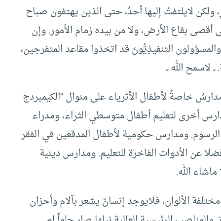
يرٍ، ولكن لايلتفتُ إليها أحدٌ، حتى الذين يهتفون صباح
إلى أقصى بقاع الأرض، ولا من بيده زمام الأمور. وإن
مسؤولون التنفيذِيُّونَ قد اتخذوا مقاعد المتفرجين،
 لاسمح الله ــ
 مدارسُ خاصةٌ لأطفال الأثرياء على منوال “الكيمبردج
، ومدارس أخرى لتعليم أطفال متوسطي الثراء، ومدراء
الرسوم. ومدارس حكومية لأطفال المدقعين في الفقر
باء فضلا عن الأدوات الفاخرة للتعليم. ومدارس دينية
ماشاء الله.
تلفة الألوان، فلايوجد إنسانٌ يشعر بآلام وأحزان
والمناصب الرئيسية العالية نيلها صار حلماً لم