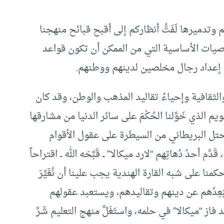
مم وتدميرها لَفَتُّ أنظاركم إلى أقبح قبائح منهجنا
وصيات الأساسية التي من الممكن أن تكون قواعد
ى إعداد رجال مخلصين لدينهم ووطنهم.
َة والثقافية وإحياءُ تقاليد المذهب والوطن، وقد كان
م الذي خَوَّلنا الحُكْمَ على سائر الدنيا من مشارقها
المحتل البريطاني من السيطرة على عقول الأقوام
أحدُ دُهاتِهم “لارد ميكالا” ــ قَبَّحَه الله ــ اقتراحاً
حكمنا على شبه القارة الهندية يجب علينا أن نُغَيِّرَ
بْعِدُهم عن دينهم وتقاليدهم، ويستعبد عقولهم
“ميكالا” في حلمه، واستَغَلَّ منهج التعليم شَرَّ