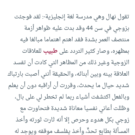
تقول نهال وهي مدرسة لغة إنجليزية-: لقد فوجئت
بزوجي في سن 44 وقد بدت عليه ظواهر أزمة
منتصف العمر بشدة فقد اهتم اهتماما مبالغا فيه
بمظهره، وصار كثير التردد على
طبيب
للعلاقات
الزوجية وغير ذلك من المظاهر التي كادت أن تفسد
العلاقة بينه وبين أبنائه، والحقيقة أنني أصبت بارتباك
شديد حيال ما يحدث، وقررت أن أراقبه دون أن يعلم
وبالفعل اكتشفت أشياء ربما لم تخطر لي على بال،
وظللت أعاني نفسيا معاناة شديدة فتحاورت مع
زوجي بكل هدوء وحرص إلا أنه ثارت ثورته وأخذ
المسألة بطابع تحدٍّ، وأخذ يفلسف موقفه ويوجد له