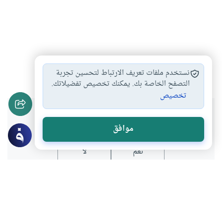
الأسرة
الزواج
العلاقات الزوجية
#
#
#
نستخدم ملفات تعريف الارتباط لتحسين تجربة
التصفح الخاصة بك. يمكنك تخصيص تفضيلاتك.
تخصيص
هل انتفعت بهذا المحتوى؟
موافق
نعم
لا
المحتوى والموارد المذكورة لا تعكس بالضرورة وجهة نظر
موقع "إسلام أون لاين".