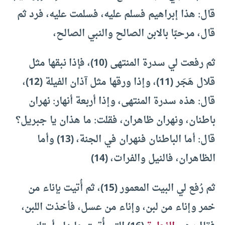
قال: هذا إبراهيم فسلم عليه، فسلمت عليه، فرد ثم
قال، مرحبًا بالابن الصالح والنبي الصالح،
ثم رفعت لي سدرة المنتهى (10)، فإذا نبقها مثل
قلال هَجَر (11)، وإذا ورقها مثل آذان الفيلة (12)،
قال: هذه سدرة المنتهى، وإذا أربعة أنهار: نهران
باطنان، ونهران ظاهران، فقلت: ما هذان يا جبريل؟
قال: أما الباطنان فنهران في الجنة، (13) وأما
الظاهران، فالنيل والفرات، (14)
ثم رُفع لي البيت المعمور (15)، ثم أُتيت بإناء من
خمر وإناء من لبن، وإناء من عسل، فأخذت اللبن،