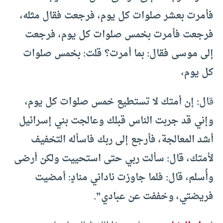
فأمرت بعشر صلوات كل يوم، فرجعت فقال مثله،
فرجعت فأمرت بخمس صلوات كل يوم، فرجعت
إلى موسى فقال: بما أمرت؟ قلت: بخمس صلوات
كل يوم،
ق
ال: إن أمتك لا تستطيع خمس صلوات كل يوم،
وإني قد جربت الناس قبلك وعالجت بني إسرائيل
أشد المعالجة، فأرجع إلى ربك فاسأله التخفيف
لأمتك، قال: سألت ربي حتى استحييت ولكن أرضى
وأُسلم، قال: فلما جاوزت ناداني منادٍ: أمضيت
فريضتي، وخففت عن عبادي”.