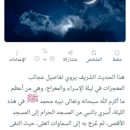
زيادة حجم الخط
تقليل حجم الخط
حفظ
الملخص
مشاركة
الإعدادات
16
هذا الحديث الشريف يروي تفاصيل عجائب
المعجزات في ليلة الإسراء والمعراج، وهي من أعظم
ﷺ
ما أكرم الله سبحانه وتعالى نبيه محمد
. في هذه
الليلة، أُسري بالنبي من المسجد الحرام إلى المسجد
الأقصى، ثم عُرج به إلى السماوات العلى، حيث التقى