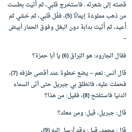
قصته إلى شعرته ـ فاستخرج قلبي، ثم أُتيت بطست
من ذهب مملوءَة إيمانًا (5)، ففُل قلبي، ثم حُشي ثم
أُعيد، ثم أُتيت بدابة دون البغل وفوق الحمار أبيض
–
فقال الجارود: هو البُراق (6) يا أبا حمزة؟
قال أنس: نعم – يضع خطوة عند أقصى طرْفه (7)،
فحملت عليه، فانطلق بي جبريل حتى أتى السماء
الدنيا فاستفتح (8)، فقيل: من هذا؟
قال: جبريل، قيل: ومن معك؟
قال: محمد، قيل: وقد أرسل إليه (9)،