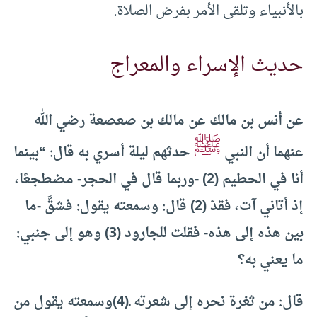
بالأنبياء وتلقى الأمر بفرض الصلاة.
حديث الإسراء والمعراج
عن أنس بن مالك عن مالك بن صعصعة رضي الله
ﷺ
عنهما أن النبي
حدثهم ليلة أسري به قال: “بينما
أنا في الحطيم (2) -وربما قال في الحجر- مضطجعًا،
إذ أتاني آت، فقدّ (2) قال: وسمعته يقول: فشقَّ -ما
بين هذه إلى هذه- فقلت للجارود (3) وهو إلى جنبي:
ما يعني به؟
قال: من ثغرة نحره إلى شعرته ـ(4)وسمعته يقول من