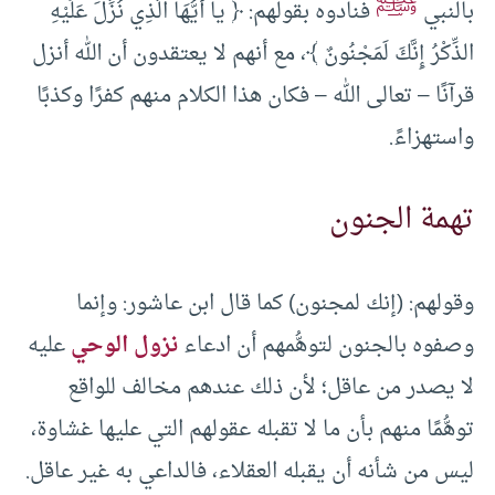
ﷺ
بالنبي
فنادوه بقولهم: ﴿ يا أَيُّهَا الَّذِي نُزِّلَ عَلَيْهِ
الذِّكْرُ إِنَّكَ لَمَجْنُونٌ ﴾، مع أنهم لا يعتقدون أن الله أنزل
قرآنًا – تعالى الله – فكان هذا الكلام منهم كفرًا وكذبًا
واستهزاءً.
تهمة الجنون
وقولهم: (إنك لمجنون) كما قال ابن عاشور: وإنما
وصفوه بالجنون لتوهُّمهم أن ادعاء
نزول الوحي
عليه
لا يصدر من عاقل؛ لأن ذلك عندهم مخالف للواقع
توهُّمًا منهم بأن ما لا تقبله عقولهم التي عليها غشاوة،
ليس من شأنه أن يقبله العقلاء، فالداعي به غير عاقل.