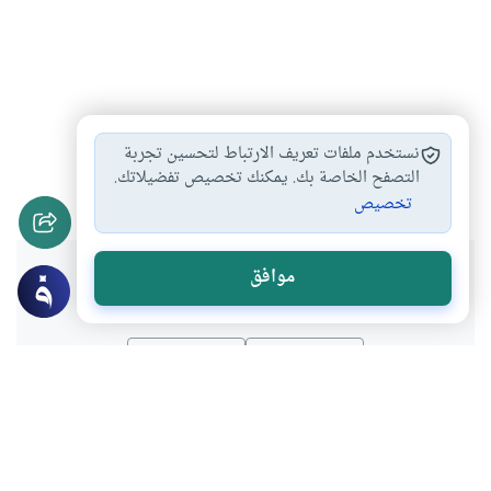
تكفل الله بحفظ…
الإعجاز القرآني
حفظ القرآن
#
#
#
نستخدم ملفات تعريف الارتباط لتحسين تجربة
تفسير سورة الحجر
الرد على شبهات…
التصفح الخاصة بك. يمكنك تخصيص تفضيلاتك.
#
#
تخصيص
هل انتفعت بهذا المحتوى؟
موافق
نعم
لا
عن الكاتب