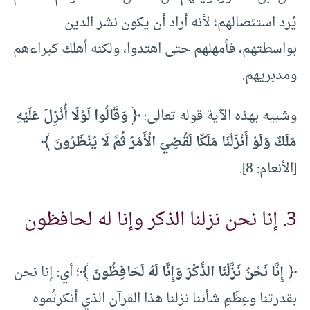
يُرد استئصالهم؛ لأنه أراد أن يكون نشر الدين
بواسطتهم، فأمهلهم حتى اهتدوا، ولكنه أهلك كبراءهم
ومدبريهم.
وشبيه بهذه الآية قوله تعالى:
﴿ وَقَالُوا لَوْلَا أُنْزِلَ عَلَيْهِ
مَلَكٌ وَلَوْ أَنْزَلْنَا مَلَكًا لَقُضِيَ الْأَمْرُ ثُمَّ لَا يُنْظَرُونَ ﴾
[الأنعام: 8].
3. إنا نحن نزلنا الذكر وإنا له لحافظون
﴿ إِنَّا نَحْنُ نَزَّلْنَا الذِّكْرَ وَإِنَّا لَهُ لَحَافِظُونَ ﴾
؛ أي: إنا نحن
بقدرتنا وعِظَمِ شأننا نزلنا هذا القرآن الذي أنكرتُموه