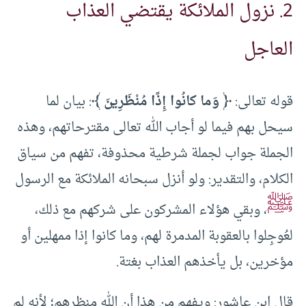
2. نزول الملائكة يقتضي العذاب
العاجل
قوله تعالى:
﴿ وَما كانُوا إِذًا مُنْظَرِينَ ﴾
: بيان لما
سيحل بهم فيما لو أجاب الله تعالى مقترحاتهم، وهذه
الجملة جواب لجملة شرطية محذوفة، تفهم من سياق
الكلام، والتقدير: ولو أنزل سبحانه الملائكة مع الرسول
ﷺ
، وبقي هؤلاء المشركون على شركهم مع ذلك،
لعُوجِلوا بالعقوبة المدمرة لهم، وما كانوا إذا ممهلين أو
مؤخرين، بل يأخذهم العذاب بغتة.
قال ابن عاشور: ويفهم من هذا أن الله منظرهم؛ لأنه لم