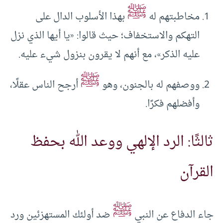
ﷺ
مخاطبتهم له
بهذا الأسلوب الدال على
التهكم والاستخفاف؛ حيث قالوا: «يا أيها الذي نزل
عليه الذكر»، مع أنهم لا يقرون بنزول شيء عليه.
ﷺ
ووصفهم له بالجنون، وهو
أرجح الناس عقلًا،
وأفضلهم فكرًا.
ثالثًا: الرد الإلهي ووعد الله بحفظ
القرآن
ﷺ
جاء الدفاع عن النبي
ضد أولئك المستهزئين ورد