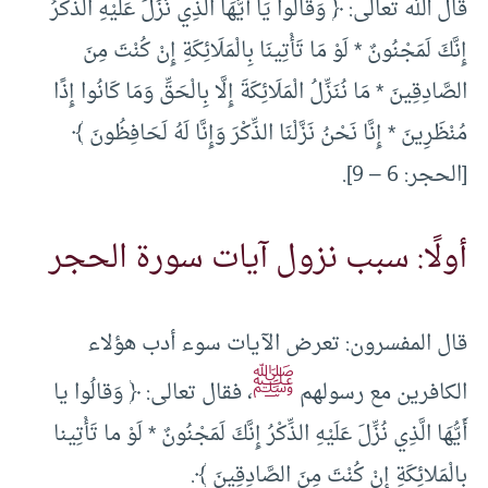
قال الله تعالى: ﴿ وَقَالُوا يَا أَيُّهَا الَّذِي نُزِّلَ عَلَيْهِ الذِّكْرُ
إِنَّكَ لَمَجْنُونٌ * لَوْ مَا تَأْتِينَا بِالْمَلَائِكَةِ إِنْ كُنْتَ مِنَ
الصَّادِقِينَ * مَا نُنَزِّلُ الْمَلَائِكَةَ إِلَّا بِالْحَقِّ وَمَا كَانُوا إِذًا
مُنْظَرِينَ * إِنَّا نَحْنُ نَزَّلْنَا الذِّكْرَ وَإِنَّا لَهُ لَحَافِظُونَ ﴾
[الحجر: 6 – 9].
أولًا: سبب نزول آيات سورة الحجر
قال المفسرون: تعرض الآيات سوء أدب هؤلاء
ﷺ
الكافرين مع رسولهم
، فقال تعالى: ﴿ وَقالُوا يا
أَيُّهَا الَّذِي نُزِّلَ عَلَيْهِ الذِّكْرُ إِنَّكَ لَمَجْنُونٌ * لَوْ ما تَأْتِينا
بِالْمَلائِكَةِ إِنْ كُنْتَ مِنَ الصَّادِقِينَ ﴾.