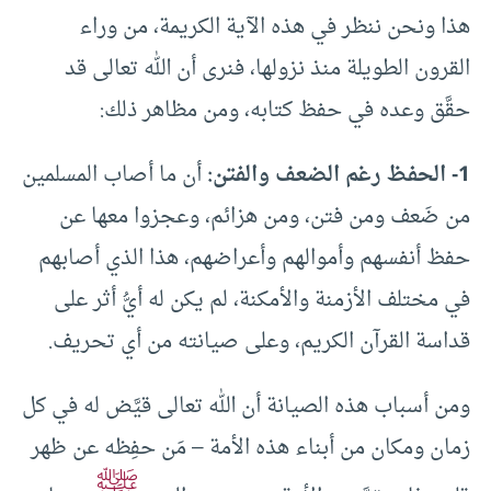
هذا ونحن ننظر في هذه الآية الكريمة، من وراء
القرون الطويلة منذ نزولها، فنرى أن الله تعالى قد
حقَّق وعده في حفظ كتابه، ومن مظاهر ذلك:
1- الحفظ رغم الضعف والفتن:
أن ما أصاب المسلمين
من ضَعف ومن فتن، ومن هزائم، وعجزوا معها عن
حفظ أنفسهم وأموالهم وأعراضهم، هذا الذي أصابهم
في مختلف الأزمنة والأمكنة، لم يكن له أيُّ أثر على
قداسة القرآن الكريم، وعلى صيانته من أي تحريف.
ومن أسباب هذه الصيانة أن الله تعالى قيَّض له في كل
زمان ومكان من أبناء هذه الأمة – مَن حفِظه عن ظهر
ﷺ