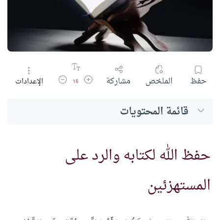
زيادة حجم الخط
تقليل حجم الخط
حفظ
الملخص
مشاركة
الإعدادات
16
قائمة المحتويات
حفظ الله لكتابه والرد على
المستهزئين