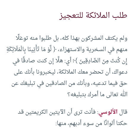
طلب الملائكة للتعجيز
ولم يكتف المشركون بهذا كله، بل طلبوا منه توغلًا
منهم في السخرية والاستهزاء، ﴿ لَّوْ مَا تَأْتِينَا بِالْمَلَائِكَةِ
إِن كُنتَ مِنَ الصَّادِقِينَ ﴾؛ أي: هلَّا إن كنت صادقًا في
دعواك، أن تحضر معك الملائكة، ليخبرونا بأنك على
حق فيما تدعيه، وبأنك من الصادقين في تبليغك عن
الله تعالى ما أمرك بتبليغه؟
قال
الألوسي
: فأنت ترى أن الآيتين الكريمتين قد
حكتا ألوانًا من سوء أدبهم، منها: