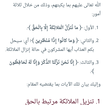
الله تعالى عليهم بما يكبتهم، وذلك من خلال ثلاثة
أمور:
الأول:
﴿ ما نُنَزِّلُ الْمَلائِكَةَ إِلَّا بِالْحَقِّ ﴾
.
والثاني:
﴿ وَما كانُوا إِذًا مُنْظَرِينَ ﴾
؛ أي: سيحل
بكم العذاب أيها المشركون في حالة إنزال الملائكة.
والثالث:
﴿ إِنَّا نَحْنُ نَزَّلْنَا الذِّكْرَ وَإِنَّا لَهُ لَحَافِظُونَ
.
﴾
وإليك بيان تلك الآيات بما يقتضيه المقام:
1. تنزيل الملائكة مرتبط بالحق