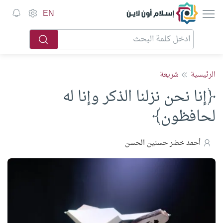
إسلام أون لاين
EN
الرئيسية
شريعة
﴿إنا نحن نزلنا الذكر وإنا له
لحافظون﴾
أحمد خضر حسنين الحسن