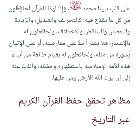
ﷺ
على قلب نبينا محمد
، وَإِنَّا لهذا القرآن لَحافِظُونَ
من كل ما يقدَح فيه؛ كالتحريف والتبديل، والزيادة
والنقصان والتناقض والاختلاف، ولحافظون له
بالإعجاز، فلا يقدر أحدٌ على معارضته، أو على الإتيان
بسورة من مثله، ولحافظون له بقيام طائفة من أبناء
هذه الأمة الإسلامية باستظهاره وحفظه، والذبِّ عنه
إلى أن يرث الله الأرض ومن عليها.
مظاهر تحقق حفظ القرآن الكريم
عبر التاريخ