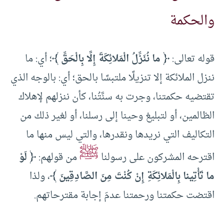
والحكمة
قوله تعالى:
﴿ ما نُنَزِّلُ الْمَلائِكَةَ إِلَّا بِالْحَقِّ ﴾
؛ أي: ما
ننزل الملائكة إلا تنزيلًا ملتبسًا بالحق؛ أي: بالوجه الذي
تقتضيه حكمتنا، وجرت به سنَّتُنا، كأن ننزلهم لإهلاك
الظالمين، أو لتبليغ وحينا إلى رسلنا، أو لغير ذلك من
التكاليف التي نريدها ونقدرها، والتي ليس منها ما
ﷺ
اقترحه المشركون على رسولنا
من قولهم:
﴿ لَوْ
ما تَأْتِينا بِالْمَلائِكَةِ إِنْ كُنْتَ مِنَ الصَّادِقِينَ ﴾
، ولذا
اقتضت حكمتنا ورحمتنا عدمَ إجابة مقترحاتهم.