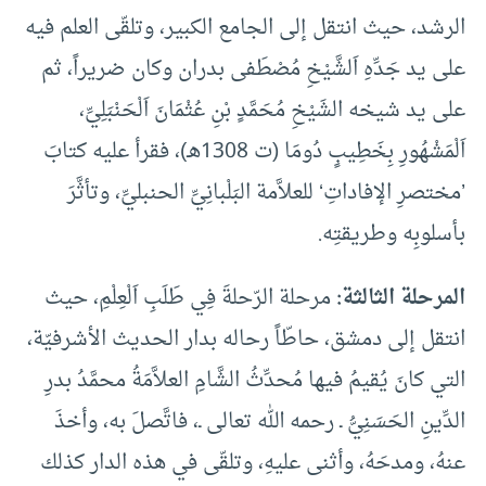
الرشد، حيث انتقل إلى الجامع الكبير، وتلقّى العلم فيه
على يد جَدِّهِ اَلشَّيْخِ مُصْطَفى بدران وكان ضريراً، ثم
على يد شيخه الشَيْخِ مُحَمَّدٍ بْنِ عُثْمَانَ اَلْحَنْبَلِيِّ،
اَلْمَشْهُورِ بِخَطِيبٍ دُومَا (ت 1308هـ)، فقرأ عليه كتابَ
’مختصرِ الإفاداتِ‘ للعلاَّمة البَلْبانِيِّ الحنبليِّ، وتأثَّرَ
بأسلوبِه وطريقتِه.
المرحلة الثالثة:
مرحلة الرّحلةَ فِي طَلَبِ اَلْعِلْمِ، حيث
انتقل إلى دمشق، حاطّاً رحاله بدار الحديث الأشرفيّة،
التي كانَ يُقيمُ فيها مُحدِّثُ الشَّامِ العلاَّمَةُ محمَّدُ بدرِ
الدِّينِ الحَسَنِيُّ ـ رحمه الله تعالى ـ، فاتَّصلَ به، وأخذَ
عنهُ، ومدحَهُ، وأثنى عليهِ، وتلقّى في هذه الدار كذلك