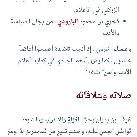
الزركلي في الأعلام.
فخري بن محمود
البارودي
، من رجال السياسة
والأدب.
وعلمـــاء آخرون ، إذ أنجب تلامذة أصبحوا أعلاماً
خالدين ، كما يقول أدهم الجندي في كتابه “أعلام
الأدب والفن” 1/225
صلاته وعلاقاته
عُرِفَ ابنُ بدرانَ بحبِّ العُزلةِ والانفرادِ، وذلكَ بعدَ
تَواصُلِ المِحَنِ عليهِ، وحَسَدِ كثيرٍ من مُعاصريهِ لهُ. ومعَ