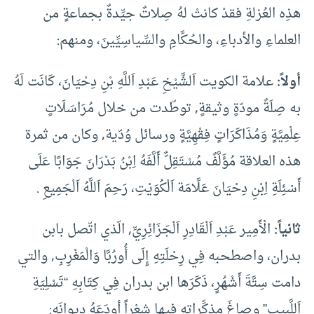
هذِه العُزلةِ فقدْ كانتْ لهُ صِلاتٌ جيِّدةٌ بجماعةٍ من
العلماءِ والأدباءِ، والحُكَّامِ والسِّياسِيِّينَ، ومنهم:
أولاً:
علامة الكويت اَلشَّيْخِ عَبْدِ اَللَّهِ بْنِ دِحْيَانَ، كَانَت لَهُ
به صِلَةٌ مودّةٍ وثيقةٍ, توطّدت من خلال مُرَاسَلَاتٍ
عِلْمِيَّةٍ وَمُذَاكَرَاتٍ فِقْهِيَّةٍ ورسائل وُدّية, وكان من ثمرة
هذه العلاقة مُؤَلَّفٌ مُسْتَقِلٌّ أَلَّفَهُ اِبْنُ بَدْرَانَ جَوَابًا عَلَى
أَسْئِلَةِ اِبْنِ دِحْيَانَ عَلَّامَة اَلْكُوَيْتِ، رَحِمَ اَللَّهُ اَلْجَمِيعِ .
ثانياً:
الْأَمِير عَبْدِ اَلْقَادِرِ اَلْجَزَائِرِيِّ, الّذي اتّصل بابن
بدران، واصطحبه فِي رِحْلَتِهِ إِلَى أُورُبَّا وَالْمَغْرِبِ, والتي
دامت سِتَّةَ أَشْهُرٍ، ذَكَرَها ابن بدران فِي كِتَابِهِ “تَسْلِيَةِ
اَللَّبِيبِ” وصاغَ مذكِّراتِهِ فيها شِعْراً أودَعَهُ ديوانَه: