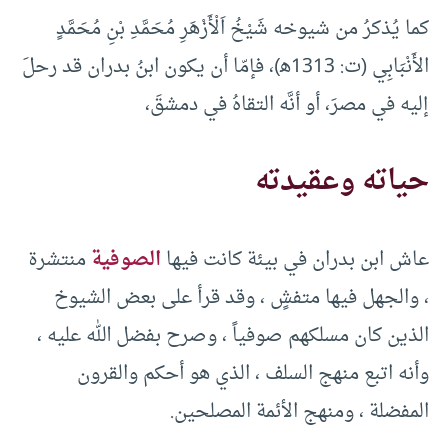
كما يُذكرُ من شيوخه شَيْخُ اَلْأَزْهَرِ مُحَمَّدِ بْنِ مُحَمَّدٍ
الأَنْبَابِي (ت: 1313ﻫ)، فإمّا أن يكون ابنُ بدران قد رحلَ
إليه في مصرَ، أو أنَّه التقاهُ في دمشقَ،
حياته وعقيدته
عاش ابن بدران في بيئة كانت فيها
الصوفية
منتشرة
، والجهل فيها متفشٍ ، وقد قرأ على بعض الشيوخ
الذين كان مسلكهم صوفياً ، وصرح بفضل الله عليه ،
وأنه اتبع منهج السلف ، الذي هو أحكم والقرون
المفضلة ، ومنهج الأئمة المصلحين.