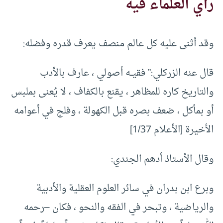
رأي العلماء فيه
وقد أثنى عليه كل عالم منصف يعرف قدره وفضله:
قال عنه الزركلي:” فقيــه أصولي ، عارف بالأدب
والتاريخ كاره للمظاهر ، يقنع بالكفاف ، لا يُعنى بملبس
أو بمأكل ، ضعف بصره قبل الكهولة ، وفلج في أعوامه
الأخيرة [الأعلام 1/37]
وقال الأستاذ أدهم الجندي:
وبرع ابن بدران في سائر العلوم العقلية والأدبية
والرياضية ، وتبحر في الفقه والنحو ، فكان –رحمه