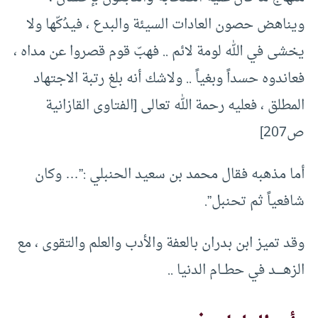
ويناهض حصون العادات السيئة والبدع ، فيدُكّها ولا
يخشى في الله لومة لائم .. فهبّ قوم قصروا عن مداه ،
فعاندوه حسداً وبغياً .. ولاشك أنه بلغ رتبة الاجتهاد
المطلق ، فعليه رحمة الله تعالى [الفتاوى القازانية
ص207]
أما مذهبه فقال محمد بن سعيد الحنبلي :”… وكان
شافعياً ثم تحنبل”.
وقد تميز ابن بدران بالعفة والأدب والعلم والتقوى ، مع
الزهـــــد في حطــام الدنيا ..