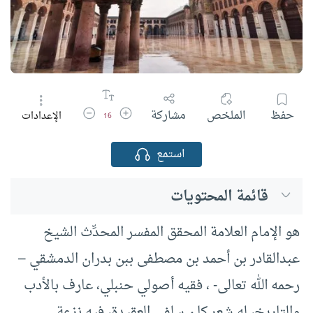
زيادة حجم الخط
تقليل حجم الخط
حفظ
الملخص
مشاركة
الإعدادات
16
استمع
قائمة المحتويات
هو الإمام العلامة المحقق المفسر المحدِّث الشيخ
عبدالقادر بن أحمد بن مصطفى ببن بدران الدمشقي –
رحمه الله تعالى- ، فقيه أصولي حنبلي، عارف بالأدب
والتاريخ، له شعر.كان سلفي العقيدة، فيه نزعة