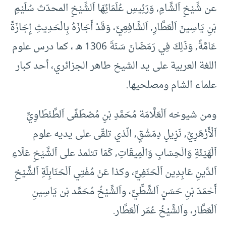
عن شَّيْخِ اَلشَّامِ, وَرَئِيسِ عُلَمَائِهَا اَلشَّيْخِ المحدّث سُلَيْمِ
بْنِ يَاسِينَ اَلْعَطَّارِ, اَلشَّافِعِيِّ، وَقَدْ أَجَازَهُ بِالْحَدِيثِ إِجَازَةً
عَامَّةً, وَذَلِكَ فِي رَمَضَانَ سَنَةَ 1306 هـ ، كما درس علوم
اللغة العربية على يد الشيخ طاهر الجزائري، أحد كبار
علماء الشام ومصلحيها.
ومن شيوخه اَلْعَلَّامَة مُحَمَّدِ بْنِ مُصْطَفًى اَلطَّنْطَاوِيِّ
اَلْأَزْهَرِيِّ, نَزِيلِ دِمَشْقٍ, الّذي تلقّى على يديه علوم
اَلْهَيْئَةِ وَالْحِسَابِ وَالْمِيقَاتِ, كَمَا تتلمذ على اَلشَّيْخِ عَلَاءِ
اَلدِّينِ عَابِدِين اَلْحَنَفِيِّ، وكذا عَنْ مُفْتِي اَلْحَنَابِلَةِ اَلشَّيْخِ
أَحْمَدَ بْنِ حَسَنٍ اَلشَّطِّيِّ، واَلشَّيْخُ مُحَمَّد بْن يَاسِينِ
اَلْعَطَّار، واَلشَّيْخُ عُمَر اَلْعَطَّار.