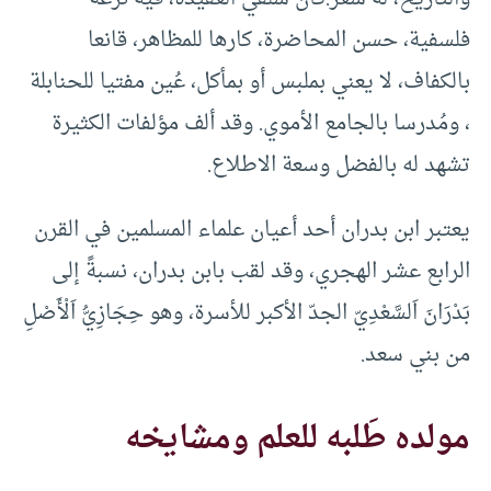
فلسفية، حسن المحاضرة، كارها للمظاهر، قانعا
بالكفاف، لا يعني بملبس أو بمأكل، عُين مفتيا للحنابلة
، ومُدرسا بالجامع الأموي. وقد ألف مؤلفات الكثيرة
تشهد له بالفضل وسعة الاطلاع.
يعتبر ابن بدران أحد أعيان علماء المسلمين في القرن
الرابع عشر الهجري،‏ وقد لقب بابن بدران، نسبةً إلى
بَدْرَانَ اَلسَّعْدِيّ الجدّ الأكبر للأسرة، وهو حِجَازِيُّ اَلْأَصْلِ
من بني سعد.
مولده طَلبه للعلم ومشايخه