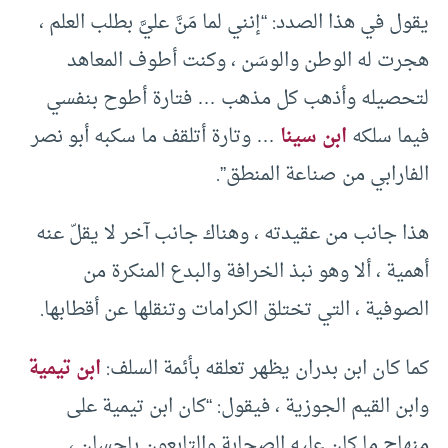
يقول في هذا الصدد: “إنني لما مَنَّ عليَّ بطلب العلم ،
هجرت له الوطن والوسَن ، وكنت أطوف المعاهد
لتحصيله وأذهب كل مذهب … فتارة أطوح بنفسي
فيما سلكه
ابن سينا
… وتارة أتلقف ما سكبه أبو نصر
الفارابي من صناعة المنطق”.
هذا جانب من عقيدته ، وهناك جانب آخر لا يقلّ عنه
أهمية ، ألا وهو نبذ الخرافة والبدع المنكرة من
الصوفية ، التي تختلق الكرامات وتنقلها عن أقطابها.
كما كان ابن بدران يظهر تعلقه بأئمة السلف:
ابن تيمية
وابن القيم الجوزية ، فيقول: “كان ابن تيمية على
منهاج ما كان عليه الصحابة والتابعون بإحسان ،