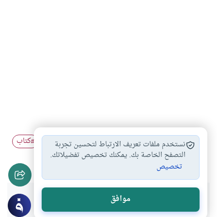
ابن بدران
مشايخ
شخصيات
علماء
تفسير
كتاب
#
#
#
#
#
نستخدم ملفات تعريف الارتباط لتحسين تجربة
#
فقه
التصفح الخاصة بك. يمكنك تخصيص تفضيلاتك.
#
تخصيص
هل انتفعت بهذا المحتوى؟
موافق