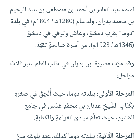
اسمه عبد القادر بن أحمد بن مصطفى بن عبد الرحيم
بن محمد بدران، ولد عام (1280هـ / 1864م) في بلدة
“دوما” بقرب دمشق، وعاش وتوفي في دمشق
(1346هـ / 1928م)، من أسرة صالحةٍ تقيّة.
وقد مرّت مسيرة ابن بدران في طلب العلم، عبر ثلاث
مراحل:
المرحلة الأولى:
ببلدته دوما، حيث أُلْحِقَ في صغرهِ
بكُتَّابِ الشَّيخِ عدنانَ بنِ محمَّدِ عَدَس في جامع
المَسْيَدِ، حيث تعلَّمَ مبادئ القراءةِ والكتابةِ.
المرحلة الثّانية:
ببلدته دوما كذلك، عند بلوغه سنَّ