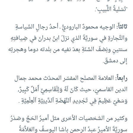
’تَسْليةُ اللَّبيبِ‘.
ثالثاً:
الوجيه محمودٌ الباروديُّ ـ أحدُ رجالِ السِّياسةِ
والتِّجارةِ في سوريَّةَ الذي نزلَ ابنُ بدرانَ في ضِيافتِهِ
سنتينِ ونِصْفَ السَّنَةِ بعدَ نفيه من بلدته دوما وهجرتِه
إلى دمشقَ.
رابعاً:
العلامة المصلح المفسّر المحدّث محمد جمال
الدين القاسميّ، حيث كَانَ لَهُ وَلِلْقَاسِمِيِّ أَمَلٌ كَبِيرٌ,
وَسَعْيٌ عَظِيمٌ فِي تَجْدِيدِ اَلنَّهْضَةِ اَلدِّينِيَّةِ اَلْعِلْمِيَّةِ .
وكثير من الشخصيات الأخرى مثل أميرُ الحَجِّ وصَدْرُ
سوريَّةَ الأميرُ عبدُ الرحمنِ باشا اليوسفُ والعَلاَّمَةُ