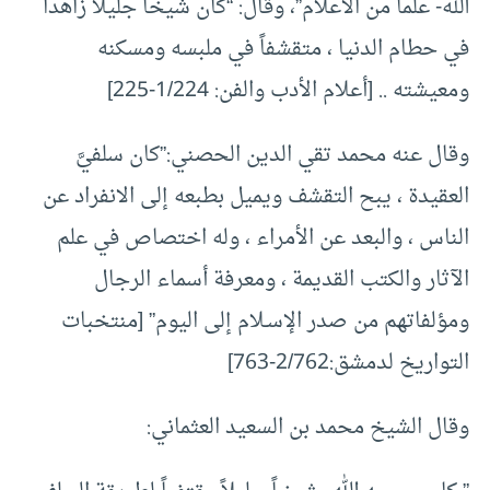
الله- علماً من الأعلام”، وقال: “كان شيخاً جليلاً زاهداً
في حطام الدنيا ، متقشفاً في ملبسه ومسكنه
ومعيشته .. [أعلام الأدب والفن: 1/224-225]
وقال عنه محمد تقي الدين الحصني:”كان سلفيَّ
العقيدة ، يبح التقشف ويميل بطبعه إلى الانفراد عن
الناس ، والبعد عن الأمراء ، وله اختصاص في علم
الآثار والكتب القديمة ، ومعرفة أسماء الرجال
ومؤلفاتهم من صدر الإسـلام إلى اليوم” [منتخبات
التواريخ لدمشق:2/762-763]
وقال الشيخ محمد بن السعيد العثماني: