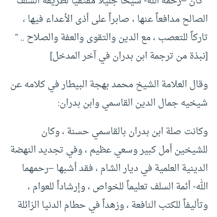
” كان –رحمه الله- شيخاً جليلاً مقتفياً لطريقة السلف
الصالح مدافعاً عنها ، صابراً على أذى الأعداء فيها ،
تاركاً للتعصب ، مع الدين والتقوى والعفة والصلاح .. ”
[نبذة من ترجمة ابن بدران في آخر المدخل]
وقال العلامة الشيخ محمد بهجة البيطار في كلامه عن
شيخيه جمال الدين القاسمي وابن بدران:
وكانت صلة ابن بدران بالقاسمي حسنة ، وكان
للشيخين أمل كبير وسعي عظيم ، وفي تجديد النهضة
الدينية العلمية في ديار الشام ، فقد أشبها –رحمهما
الله- أئمة السلف تعليماً للخواص ، وإرشاداً للعوام ،
وتأليفاً للكتب النافعة ، وزهداً في حطام الدنيا الزائلة