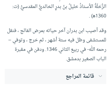
الرُّحَلَةُ الأستاذُ خليلُ بنُ بدرٍ الخالديُّ المقدسيُّ (ت:
1360ﻫ) .
وقد أصيب ابن بدران آخر حياته بمرض الفالج ، فنقل
للمستشفى وظل فيه ستة أشهر ، ثم خرج ، وتوفي –
رحمه الله- في ربيع الثاني 1346. ودفن في مقبرة
الباب الصغير بدمشق.
قائمة المراجع