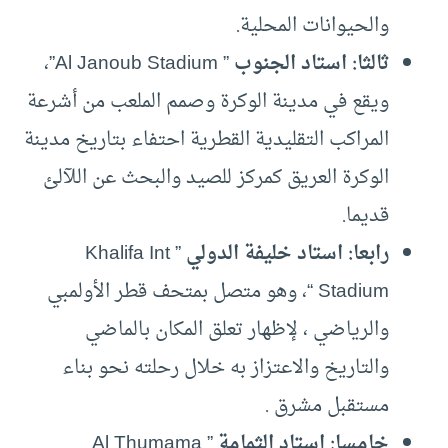
والحيوانات المحلية.
ثالثا: استاد الجنوب
” Al Janoub Stadium”،
ويقع في مدينة الوكرة وصمم الملعب من أشرعة
المراكب التقليدية القطرية احتفاء بتاريخ مدينة
الوكرة العريق كمركز للصيد والبحث عن اللآلئ
قديما.
رابعا: استاد خليفة الدولي
” Khalifa Int
Stadium “، وهو متصل بمتحف قطر الأولمبي
والرياضي ، لإظهار تعلق المكان بالماضي
والتاريخ والاعتزاز به خلال رحلته نحو بناء
مستقبل مشرق .
خامسا: استاد الثمامة
” Al Thumama