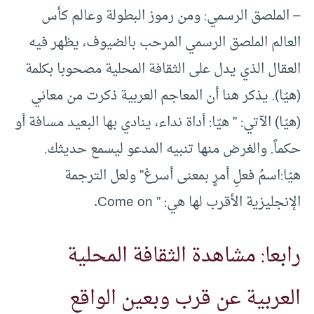
– الملصق الرسمي: ومن رموز البطولة وعالم كأس
العالم الملصق الرسمي المرحب بالضيوف، يظهر فيه
العقال الذي يدل على الثقافة المحلية مصحوبا بكلمة
(هيّا). يذكر هنا أن المعاجم العربية ذكرت من معاني
(هيّا) الآتي: ” هيّا: أداة نداء، ينادي بها البعيد مسافة أو
حكماً. والغرض منها تنبيه المدعو ليسمع حديثك.
هيّا:اسمُ فعلِ أمرٍ بمعنى أسرعْ” ولعل الترجمة
الإنجليزية الأقرب لها هي: ” Come on.
رابعا: مشاهدة الثقافة المحلية
العربية عن قرب وبعين الواقع