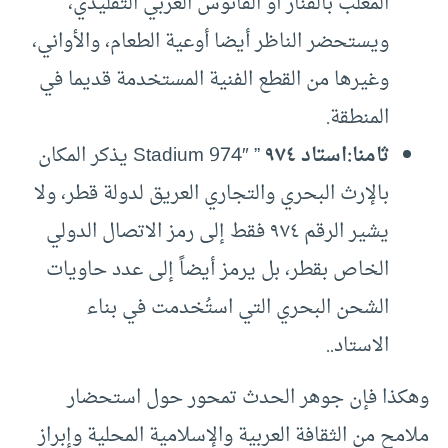
المعلب بالفنار أو الفانوس العربي التقليدي،
ويستحضر الناظر أيضا أوعية الطعام، والأواني،
وغيرها من القطع الفنية المستخدمة قديما في
المنطقة.
ثامنا:
استاد ٩٧٤
” Stadium 974″ يذكر المكان
بالإرث البحري والتجاري العريق لدولة قطر، ولا
يشير الرقم ٩٧٤ فقط إلى رمز الاتصال الدولي
الخاص بقطر، بل يرمز أيضاً إلى عدد حاويات
الشحن البحري التي استُخدمت في بناء
الاستاد..
وهكذا فإن جوهر الحدث تمحور حول استحضار
ملامح من الثقافة العربية والإسلامية المحلية وإبراز