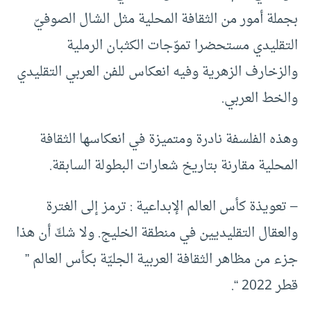
بجملة أمور من الثقافة المحلية مثل الشال الصوفيّ
التقليدي مستحضرا تموّجات الكثبان الرملية
والزخارف الزهرية وفيه انعكاس للفن العربي التقليدي
والخط العربي.
وهذه الفلسفة نادرة ومتميزة في انعكاسها الثقافة
المحلية مقارنة بتاريخ شعارات البطولة السابقة.
– تعويذة كأس العالم الإبداعية : ترمز إلى الغترة
والعقال التقليديين في منطقة الخليج. ولا شكّ أن هذا
جزء من مظاهر الثقافة العربية الجليّة بكأس العالم ”
قطر 2022 “.