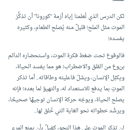
لكن الدرس الذي تُعلمنا إياه أزمة “كورونا” أن تذكُّرَ
الموت مثل الملح! قليلٌ منه يُصلح الطعام، وكثيره
يفسده!
فالوقوع تحت ضغط فكرة الموت، واستحضاره الدائم
بنوع من القلق والاضطراب؛ هو مما يفسد الحياة،
ويكبِّل الإنسان، ويشلّ فاعليته وطاقاته.. أما تذكر
الموتِ بما يدفع للاستعداد له، والتهيؤ لما بعده؛ فإنه
يصلح الحياة، ويوجّه حركة الإنسان توجيهًا صحيحًا،
ويرشّد خطواته نحو الغاية التي خُلق لها..
إن تذكر الموت على هذا النحو، كفيلٌ بأن يمنع المرء