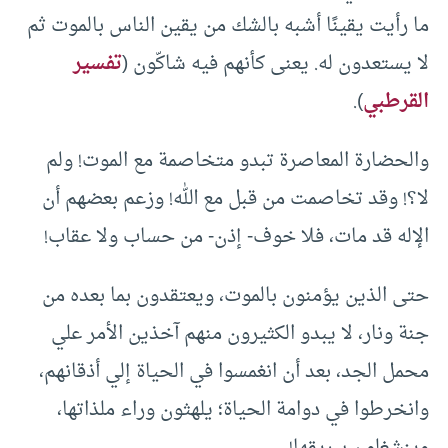
ما رأيت يقينًا أشبه بالشك من يقين الناس بالموت ثم
لا يستعدون له. يعنى كأنهم فيه شاكّون (
تفسير
القرطبي
).
والحضارة المعاصرة تبدو متخاصمة مع الموت! ولم
لا؟! وقد تخاصمت من قبل مع الله! وزعم بعضهم أن
الإله قد مات، فلا خوف- إذن- من حساب ولا عقاب!
حتى الذين يؤمنون بالموت، ويعتقدون بما بعده من
جنة ونار، لا يبدو الكثيرون منهم آخذين الأمر علي
محمل الجد، بعد أن انغمسوا في الحياة إلي أذقانهم،
وانخرطوا في دوامة الحياة؛ يلهثون وراء ملذاتها،