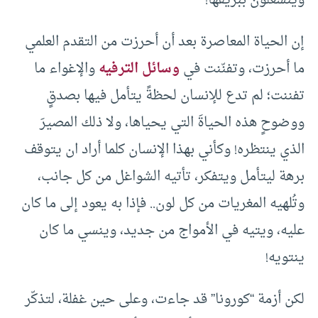
وينشغلون ببريقها!
إن الحياة المعاصرة بعد أن أحرزت من التقدم العلمي
ما أحرزت، وتفنّنت في
وسائل الترفيه
والإغواء ما
تفننت؛ لم تدع للإنسان لحظةً يتأمل فيها بصدقٍ
ووضوحٍ هذه الحياةَ التي يحياها، ولا ذلك المصيرَ
الذي ينتظره! وكأني بهذا الإنسان كلما أراد ان يتوقف
برهة ليتأمل ويتفكر، تأتيه الشواغل من كل جانب،
وتُلهيه المغريات من كل لون.. فإذا به يعود إلى ما كان
عليه، ويتيه في الأمواج من جديد، وينسي ما كان
ينتويه!
لكن أزمة “كورونا” قد جاءت، وعلى حين غفلة، لتذكّر