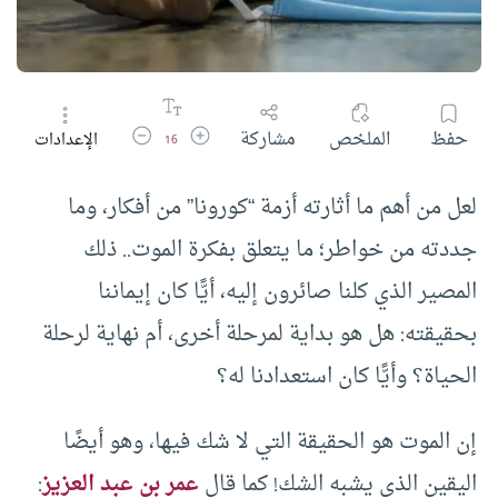
زيادة حجم الخط
تقليل حجم الخط
حفظ
الملخص
مشاركة
الإعدادات
16
لعل من أهم ما أثارته أزمة “كورونا” من أفكار، وما
جددته من خواطر؛ ما يتعلق بفكرة الموت.. ذلك
المصير الذي كلنا صائرون إليه، أيًّا كان إيماننا
بحقيقته: هل هو بداية لمرحلة أخرى، أم نهاية لرحلة
الحياة؟ وأيًّا كان استعدادنا له؟
إن الموت هو الحقيقة التي لا شك فيها، وهو أيضًا
اليقين الذي يشبه الشك! كما قال
عمر بن عبد العزيز
: