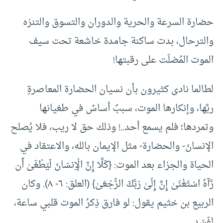
حضارة السرعة والحرية والدوران والتسوق والتنزه
والترحال، بدت ساكنة جامدة خاشعة تحت سيف
الموت المُصْلَت على رقبتها!
لطالما نادى كثيرون بأن نسيان الحضارة المعاصرةِ
ربَّها، وإنكارها الموت، سببٌ أساسٌ في طغيانها
وتمردها؛ فلم يسمع أحد..! وذلك حق لا ريب، فلا يُصلح
الإنسانَ- والحضارة- مثل الإيمان بالله، والاعتقاد في
الحياة والجزاء بعد الموت: {كَلَّا إِنَّ الْإِنسَانَ لَيَطْغَىٰ أَن
رَّآهُ اسْتَغْنَىٰ إِنَّ إِلَىٰ رَبِّكَ الرُّجْعَىٰ} (العلق: ٦- ٨). وكان
الربيع بن خثيم يقول: لو فارق ذِكرُ الموت قلبي ساعة،
لفَسَد.