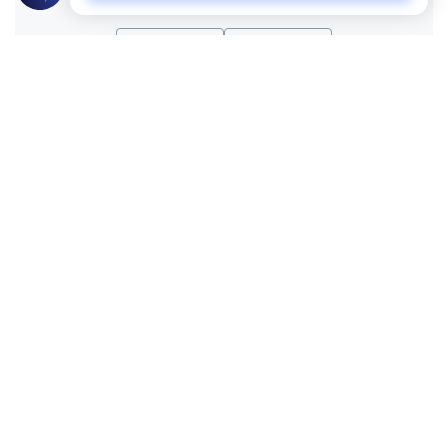
نعم
لا
عن الكاتب
السنوسي محمد السنوسي
لديه 341 مقالة
مشتغل بالفكر الإسلامي والصحافة.حاصل على الدكتوراة في
الدراسات الإسلامية من كلية الآداب جامعة قناة السويس، له
ثلاثة كتب، والعديد من المقالات والحوارات في المواقع والصحف
والمجلات.
بعض أعماله
“الحياة معاناة”.. حتى نتعامل مع حياتنا علينا أن نفهمها أولا