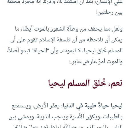
علي الإنسان، بعد أن استعد له، وأدرك أنه مجرد محطة
بين رحلتين!
ولعل مما يخفف من وطأة الشعور بالموت أيضًا، ما
يمكن أن نلاحظه من أن فلسفة الإسلام تقوم على أن
المسلم خُلق ليحيا، لا ليموت.. وأن “الحياة” تبدو أصلاً،
والموت أمرٌ عارض عابر..!
نعم، خُلق المسلم ليحيا
ليحيا حياةً طيبة في الدنيا:
يعمِّر الأرض، ويستمتع
بالطيبات، ويكوّن الأسرة وينجب الذرية، ويمشي بين
الناس بالنور الذي منحه الله إياها: {مَنْ عَمِلَ صَالِحًا