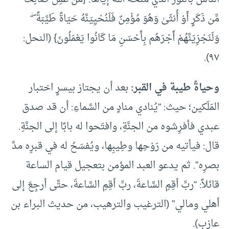
مِّن ذَكَرٍ أَوْ أُنثَىٰ وَهُوَ مُؤْمِنٌ فَلَنُحْيِيَنَّهُ حَيَاةً طَيِّبَةً ۖ
وَلَنَجْزِيَنَّهُمْ أَجْرَهُم بِأَحْسَنِ مَا كَانُوا يَعْمَلُونَ} (النحل:
٩٧).
وحياةً طيبة في القبر:
بعد أن يجتاز بيسرٍ اختبار
المَلَكين؛ حيث: “يُنادي منادٍ من السَّماءِ: أن قد صدق
عبدي فأفرِشوه من الجنَّةِ، وافتَحوا له بابًا إلى الجنَّةِ.
قال: فيأتيه من رَوْحِها وطِيبِها، ويُفسَحُ له في قبرِه مدَّ
بصرِه”. ثم يدعو العبد المؤمن بتعجيل قيام الساعة
قائلاً: “ربِّ أقِمِ السَّاعةَ، ربِّ أقِمِ السَّاعةَ، حتَّى أرجِعَ إلى
أهلي ومالي” (الترغيب والترهيب، من حديث البراء بن
عازب).