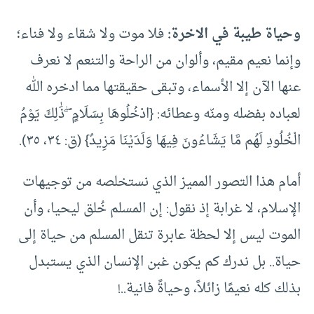
وحياة طيبة في الاخرة:
فلا موت ولا شقاء ولا فناء؛
وإنما نعيم مقيم، وألوان من الراحة والتنعم لا نعرف
عنها الآن إلا الأسماء، وتبقى حقيقتها مما ادخره الله
لعباده بفضله ومنّه وعطائه: {ادْخُلُوهَا بِسَلَامٍ ۖ ذَٰلِكَ يَوْمُ
الْخُلُودِ لَهُم مَّا يَشَاءُونَ فِيهَا وَلَدَيْنَا مَزِيدٌ} (ق: ٣٤، ٣٥).
أمام هذا التصور المميز الذي نستخلصه من توجيهات
الإسلام، لا غرابة إذ نقول: إن المسلم خُلق ليحيا، وأن
الموت ليس إلا لحظة عابرة تنقل المسلم من حياة إلى
حياة.. بل ندرك كم يكون غبن الإنسان الذي يستبدل
بذلك كله نعيمًا زائلاً، وحياةً فانية..!