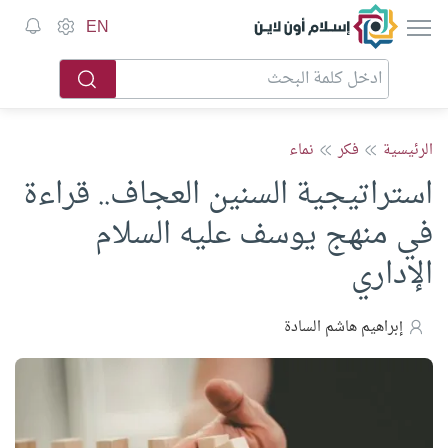
إسلام أون لاين
EN
الرئيسية
فكر
نماء
استراتيجية السنين العجاف.. قراءة
في منهج يوسف عليه السلام
الإداري
إبراهيم هاشم السادة