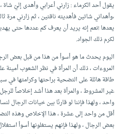
يقول أحد الكرماء : زارني أعرابي وأهدى إليّ شاة ،
،وأهداني شاتين فأهديته ناقتين ، ثم زارني مرة ثال
يعدها !نعم إنه يريد أن يعرف كم عددها حتى يهديه 
لكرم ذلك الجواد.
اليوم يحدث ما هو أسوأ من هذا من قبل بعض الرجال
المروءات ، ذلك أن المرأة في نظر الشعوب أمينة على
طاقة هائلة على التضحية براحتها وكرامتها في سبي
غير المشروط ، والمرأة بعد هذا أشد إخلاصاً للرجل
واحد ، ولهذا فإننا لو قارنّا بين خيانات الرجال لنس
أقل من واحد إلى عشرة ، هذا الإخلاص وهذه الت
بعض الرجال ، ولهذا فإنهم يستغلونها أسوأ استغلا