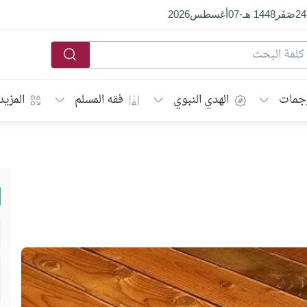
24
صَفَر
1448 هـ
-
07
أغسطس
2026
جمات
الهدي النبوي
فقه المسلم
المزيد