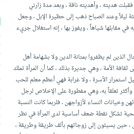
 فقبلت هديته ، وأهديته ناقة ، وبعد مدة زارني
ثة ليلاً وعند الصباح ذهب إلى حظيرة الإبل ، وجعل
في مقابلها شياهاً ، ويفوز بها ، إنه استغلال جريء
 الذين لم يظفروا بمتانة الدين ولا بشهامة أهل
 ثقافة الأمة ، وهي جديرة بذلك ، كما أن المرأة تملك
ل استمرار الأسرة ، ولا غرابة فهي أعظم معلم للحب
 وأكثر تعلقاً به، وهي مفطورة على الإخلاص لرجل
ائهن وخيانات النساء لأزواجهن ، فلربما كانت النسبة
ضحية تشكل نقطة ضعف أساسية لدى المرأة في نظر
ل ، حين يسيئون إلى زوجاتهم بألف طريقة وطريقة ،