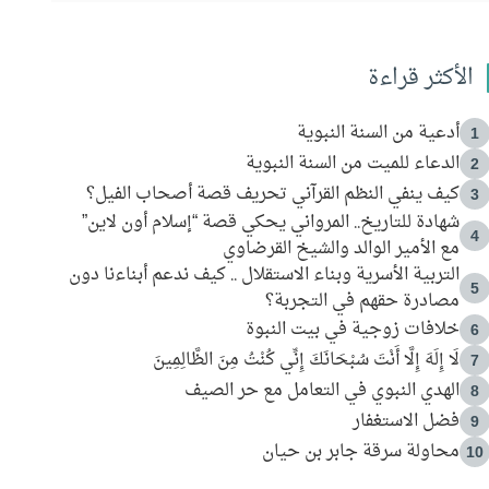
الأكثر قراءة
أدعية من السنة النبوية
1
الدعاء للميت من السنة النبوية
2
كيف ينفي النظم القرآني تحريف قصة أصحاب الفيل؟
3
شهادة للتاريخ.. المرواني يحكي قصة “إسلام أون لاين”
4
مع الأمير الوالد والشيخ القرضاوي
التربية الأسرية وبناء الاستقلال .. كيف ندعم أبناءنا دون
5
مصادرة حقهم في التجربة؟
خلافات زوجية في بيت النبوة
6
لَا إِلَهَ إِلَّا أَنْتَ سُبْحَانَكَ إِنِّي كُنْتُ مِنَ الظَّالِمِينَ
7
الهدي النبوي في التعامل مع حر الصيف
8
فضل الاستغفار
9
محاولة سرقة جابر بن حيان
10