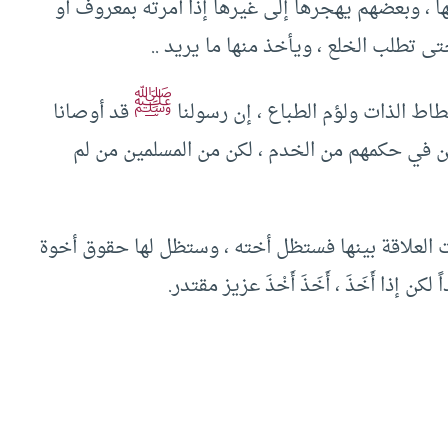
ها ، وبعضهم يهجرها إلى غيرها إذا أمرته بمعروف أو
 تطلب الخلع ، ويأخذ منها ما يريد ..
ﷺ
طاط الذات ولؤم الطباع ، إن رسولنا
قد أوصانا
ومن في حكمهم من الخدم ، لكن من المسلمين من لم
ت العلاقة بينها فستظل أخته ، وستظل لها حقوق أخوة
كن إذا أَخَذَ ، أَخَذَ أَخْذَ عزيز مقتدر.