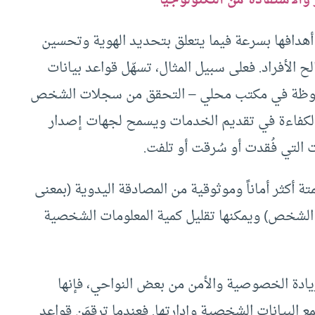
والاستفادة من التكنولوجيا
غ أهدافها بسرعة فيما يتعلق بتحديد الهوية وتحسين
 الأفراد. فعلى سبيل المثال، تسهّل قواعد بيانات
المحفوظة في مكتب محلي – التحقق من سجلات الشخص
ق الكفاءة في تقديم الخدمات ويسمح لجهات إصدار
ت التي فُقدت أو سُرقت أو تلفت.
ة أكثر أماناً وموثوقية من المصادقة اليدوية (بمعنى
 الشخص) ويمكنها تقليل كمية المعلومات الشخصية
زيادة الخصوصية والأمن من بعض النواحي، فإنها
ع البيانات الشخصية وإدارتها. فعندما ترقمَن قواعد