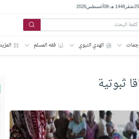
25
صَفَر
1448 هـ
-
08
أغسطس
2026
جمات
الهدي النبوي
فقه المسلم
المزيد
ا ثبوتية