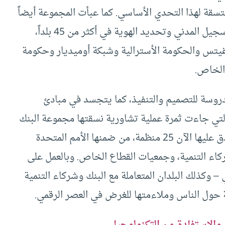
قة لهذا التحدي الأساسي. كما عبأت المجموعة أيضاً
أكثر من مليار دولار لمساندة المشاريع المتعلقة بالتسجيل المدني وتحديد الهوية في أكثر من 45 بلداً،
يتس والحكومة الأسترالية وشبكة أوميديار وحكومة
 الخاص.
روسة للتصميم والتنفيذ، كما يتجسد في مبادئ
التي جاءت ثمرة عملية تشاورية نسقتها مجموعة البنك
الدولي ومركز التنمية العالمية سنة 2017. وقد صادق عليها الآن 25 منظمة، من ضمنها الأمم المتحدة
كاء التنمية، وجمعيات القطاع الخاص. وبالعمل على
 وكذلك البلدان المتعاملة مع البنك وشركاء التنمية
 حول الناس وملاءمتها للغرض في العصر الرقمي.