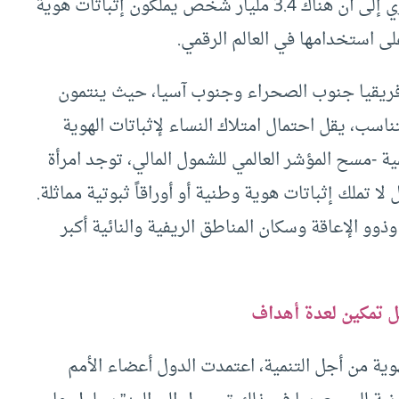
بشكل يعوَّل عليه. ويذهب تقدير أعدّه معهد ماكينزي إلى أن هناك 3.4 مليار شخص يملكون إثباتات هوية
لى استخدامها في العالم الرقمي.
ي أفريقيا جنوب الصحراء وجنوب آسيا، حيث ينتمون
ناسب، يقل احتمال امتلاك النساء لإثباتات الهوية
مية -مسح المؤشر العالمي للشمول المالي، توجد امرأة
 تملك إثباتات هوية وطنية أو أوراقاً ثبوتية مماثلة.
وو الإعاقة وسكان المناطق الريفية والنائية أكبر
ل تمكين لعدة أهداف
لهوية من أجل التنمية، اعتمدت الدول أعضاء الأمم