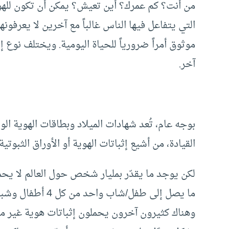
من أنت؟ كم عمرك؟ أين تعيش؟ يمكن أن تكون للهو
التي يتفاعل فيها الناس غالباً مع آخرين لا يعرفو
موثوق أمراً ضرورياً للحياة اليومية. ويختلف نوع إث
آخر.
بوجه عام، تُعد شهادات الميلاد وبطاقات الهوية ا
القيادة، من أشيع إثباتات الهوية أو الأوراق الثبو
لكن يوجد ما يقدّر بمليار شخص حول العالم لا يحمل
ما يصل إلى طفل/شا
وهناك كثيرون آخرون يحملون إثباتات هوية غير موثو