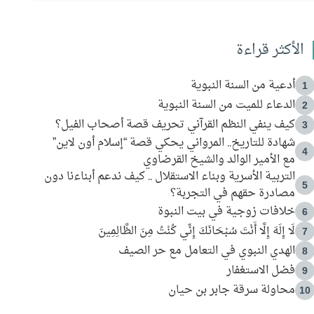
الأكثر قراءة
أدعية من السنة النبوية
1
الدعاء للميت من السنة النبوية
2
كيف ينفي النظم القرآني تحريف قصة أصحاب الفيل؟
3
شهادة للتاريخ.. المرواني يحكي قصة “إسلام أون لاين”
4
مع الأمير الوالد والشيخ القرضاوي
التربية الأسرية وبناء الاستقلال .. كيف ندعم أبناءنا دون
5
مصادرة حقهم في التجربة؟
خلافات زوجية في بيت النبوة
6
لَا إِلَهَ إِلَّا أَنْتَ سُبْحَانَكَ إِنِّي كُنْتُ مِنَ الظَّالِمِينَ
7
الهدي النبوي في التعامل مع حر الصيف
8
فضل الاستغفار
9
محاولة سرقة جابر بن حيان
10