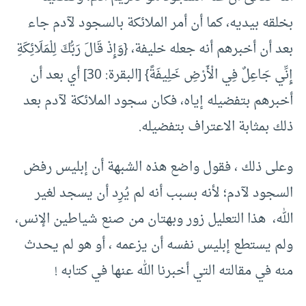
بخلقه بيديه، كما أن أمر الملائكة بالسجود لآدم جاء
بعد أن أخبرهم أنه جعله خليفة، {وَإِذْ قَالَ رَبُّكَ لِلْمَلَائِكَةِ
إِنِّي جَاعِلٌ فِي الْأَرْضِ خَلِيفَةً} [البقرة: 30] أي بعد أن
أخبرهم بتفضيله إياه، فكان سجود الملائكة لآدم بعد
ذلك بمثابة الاعتراف بتفضيله.
وعلى ذلك ، فقول واضع هذه الشبهة أن إبليس رفض
السجود لآدم؛ لأنه بسبب أنه لم يُرِد أن يسجد لغير
الله، هذا التعليل زور وبهتان من صنع شياطين الإنس،
ولم يستطع إبليس نفسه أن يزعمه ، أو هو لم يحدث
منه في مقالته التي أخبرنا الله عنها في كتابه !