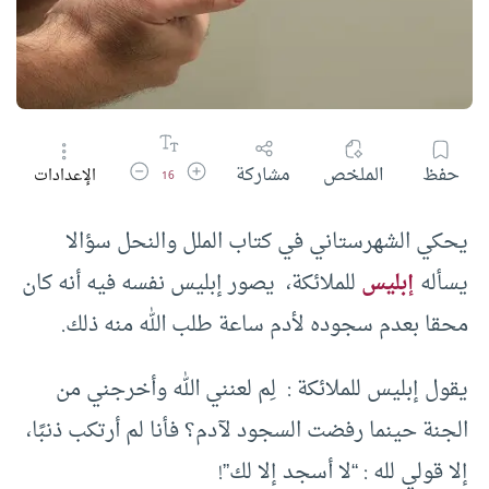
زيادة حجم الخط
تقليل حجم الخط
حفظ
الملخص
مشاركة
الإعدادات
16
يحكي الشهرستاني في كتاب الملل والنحل سؤالا
يسأله
إبليس
للملائكة، يصور إبليس نفسه فيه أنه كان
محقا بعدم سجوده لأدم ساعة طلب الله منه ذلك.
يقول إبليس للملائكة : لِم لعنني الله وأخرجني من
الجنة حينما رفضت السجود لآدم؟ فأنا لم أرتكب ذنبًا،
إلا قولي لله : “لا أسجد إلا لك”!