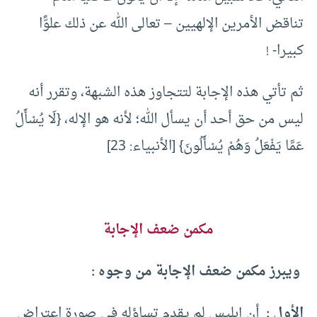
تناقض الأمرين الإلهيين – تعالى الله عن ذلك علوًّا
كبيرا- !
ثم تأتي هذه الإجابة لتتجاوز هذه الشبهة، وتقرر أنه
ليس من حق أحد أن يسأل الله؛ لأنه هو الإله، {لَا يُسْأَلُ
عَمَّا يَفْعَلُ وَهُمْ يُسْأَلُونَ} [الأنبياء: 23]
مكمن ضعف الإجابة
ويبرز مكمن ضعف الإجابة من وجوه :
الأول :
أن إبليس لم يقدم تساؤله في صورة اعتراض