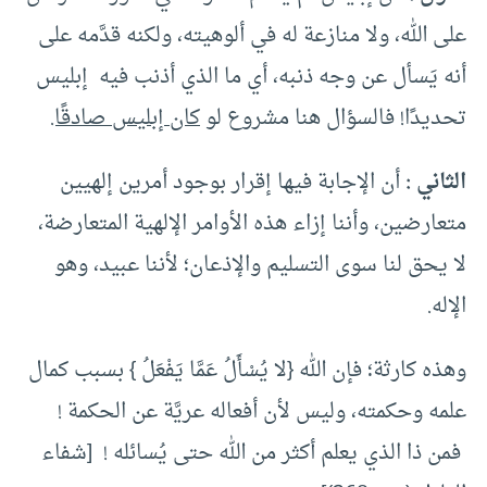
على الله، ولا منازعة له في ألوهيته، ولكنه قدَّمه على
أنه يَسأل عن وجه ذنبه، أي ما الذي أذنب فيه إبليس
تحديدًا! فالسؤال هنا مشروع لو
كان إبليس صادقًا.
الثاني :
أن الإجابة فيها إقرار بوجود أمرين إلهيين
متعارضين، وأننا إزاء هذه الأوامر الإلهية المتعارضة،
لا يحق لنا سوى التسليم والإذعان؛ لأننا عبيد، وهو
الإله.
وهذه كارثة؛ فإن الله {لا يُسْأَلُ عَمَّا يَفْعَلُ } بسبب كمال
علمه وحكمته، وليس لأن أفعاله عريَّة عن الحكمة !
فمن ذا الذي يعلم أكثر من الله حتى يُسائله ! [شفاء