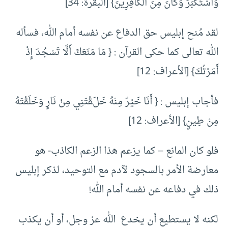
وَاسْتَكْبَرَ وَكَانَ مِنَ الْكَافِرِينَ} [البقرة: 34]
لقد مُنح إبليس حق الدفاع عن نفسه أمام الله، فسأله
الله تعالى كما حكى القرآن : { مَا مَنَعَكَ أَلَّا تَسْجُدَ إِذْ
أَمَرْتُكَ} [الأعراف: 12]
فأجاب إبليس : { أَنَا خَيْرٌ مِنْهُ خَلَقْتَنِي مِنْ نَارٍ وَخَلَقْتَهُ
مِنْ طِينٍ} [الأعراف: 12]
فلو كان المانع – كما يزعم هذا الزعم الكاذب- هو
معارضة الأمر بالسجود لآدم مع التوحيد، لذكر إبليس
ذلك في دفاعه عن نفسه أمام الله!
لكنه لا يستطيع أن يخدع الله عز وجل، أو أن يكذب