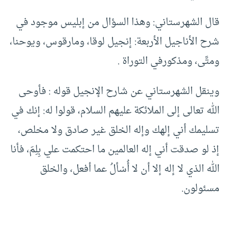
قال الشهرستاني: وهذا السؤال من إبليس موجود في
شرح الأناجيل الأربعة: إنجيل لوقا، ومارقوس، ويوحنا،
ومتَّى، ومذكورفي التوراة .
وينقل الشهرستاني عن شارح الإنجيل قوله : فأوحى
الله تعالى إلى الملائكة عليهم السلام، قولوا له: إنك في
تسليمك أني إلهك وإله الخلق غير صادق ولا مخلص،
إذ لو صدقت أني إله العالمين ما احتكمت علي بِلِمَ، فأنا
الله الذي لا إله إلا أن لا أُسْألُ عما أفعل، والخلق
مسئولون.