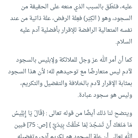
عليه، فنَطَق بالسبب الذي منعه على الحقيقة من
السجود، وهو ( الكِبْر) فعِلة الرفض، علة ذاتية من عند
نفسه المتعالية الرافضة للإقرار بأفضلية آدم عليه
السلام.
كما أن أمر الله عز وجل للملائكة ولإبليس بالسجود
لآدم ليس متعارضًا مع توحيدهم لله؛ لأن هذا السجود
بمثابة الإقرار لآدم بالخلافة والتفضيل والتكريم،
وليس هو سجود عبادة.
ويتضح لنا ذلك أيضًا من قوله تعالى : {قَالَ يَا إِبْلِيسُ
مَا مَنَعَكَ أَنْ تَسْجُدَ لِمَا خَلَقْتُ بِيَدَيَّ } [ص: 75] فبين
الله تعالى أن علة السجود هو تكريم آدم، وتفضيله