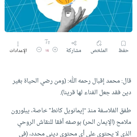
زيادة حجم الخط
تقليل حجم الخط
حفظ
الملخص
مشاركة
الإعدادات
16
قال: محمد إقبال رحمه الله: (ومن رضي الحياة بغير
دين فقد جعل الفناء لها قرينا).
طفق الفلاسفة منذ “إيمانويل كانط” خاصة، يبلورون
ملامح (الإيمان الحر) بوصفه أفقا للنقاش الروحي
الذي لا يحتوي على أي محتوى ديني محدد، (في