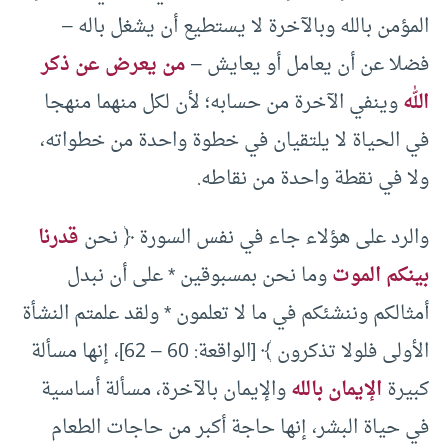
المؤمن بالله وبالآخرة لا يستطيع أن يشغل باله –
فضلا عن أن يعامل أو يعايش –
من يعرض عن ذكر
الله
وينفي الآخرة من حسابه؛ لأن لكل منهما منهجا
في الحياة لا يلتقيان في خطوة واحدة من خطواته،
ولا في نقطة واحدة من نقاطه.
والرد على هؤلاء جاء في نفس السورة ﴿ نحن
قدرنا
بينكم الموت
وما نحن بمسبوقين * على أن نبدل
أمثالكم وننشئكم في ما لا تعلمون * ولقد علمتم النشأة
الأولى فلولا تذكرون ﴾ [الواقعة: 60 – 62]، إنها مسألة
كبيرة
الإيمان بالله
والإيمان بالآخرة، مسألة أساسية
في حياة البشر، إنها حاجة أكبر من حاجات الطعام