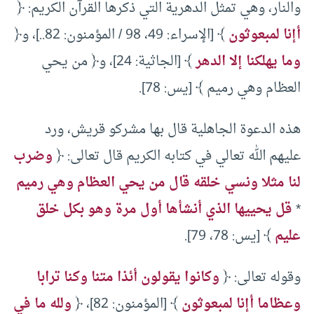
والنار، وهي تمثل الدهرية التي ذكرها القرآن الكريم: ﴿
أإنا لمبعوثون
﴾ [الإسراء: 49، 98 / المؤمنون: 82..]، و﴿
وما يهلكنا إلا الدهر
﴾ [الجاثية: 24]، و﴿ من يحي
العظام وهي رميم ﴾ [يس: 78].
هذه الدعوة الجاهلية قال بها مشركو قريش، ورد
عليهم الله تعالي في كتابه الكريم قال تعالى: ﴿
وضرب
لنا مثلا ونسي خلقه قال من يحي العظام وهي رميم
*
قل يحييها الذي أنشأها أول مرة وهو بكل خلق
عليم
﴾ [يس: 78، 79].
وقوله تعالى: ﴿
وكانوا يقولون أئذا متنا وكنا ترابا
وعظاما أإنا لمبعوثون
﴾ [المؤمنون: 82]، ﴿
ولله ما في