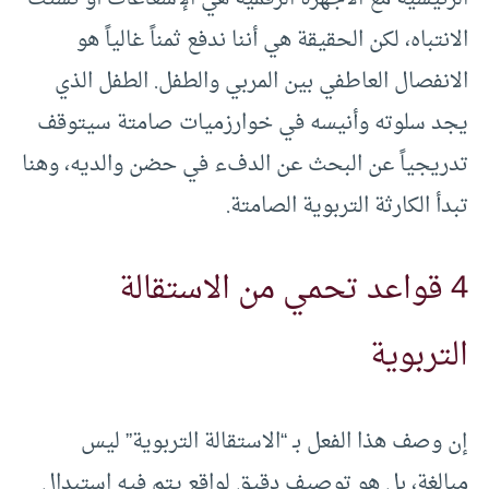
الانتباه، لكن الحقيقة هي أننا ندفع ثمناً غالياً هو
الانفصال العاطفي بين المربي والطفل. الطفل الذي
يجد سلوته وأنيسه في خوارزميات صامتة سيتوقف
تدريجياً عن البحث عن الدفء في حضن والديه، وهنا
تبدأ الكارثة التربوية الصامتة.
4 قواعد تحمي من الاستقالة
التربوية
إن وصف هذا الفعل بـ “الاستقالة التربوية” ليس
مبالغة، بل هو توصيف دقيق لواقع يتم فيه استبدال