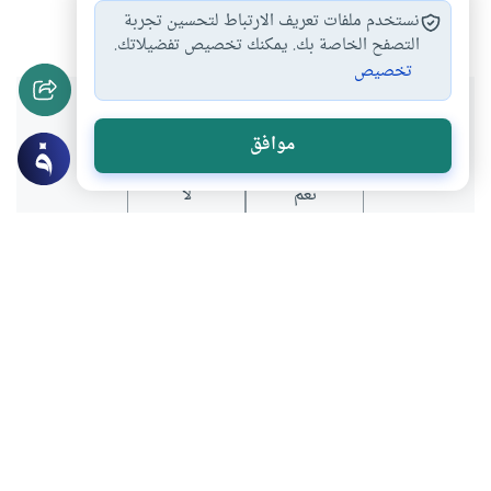
تربية الأبناء
#
نستخدم ملفات تعريف الارتباط لتحسين تجربة
التصفح الخاصة بك. يمكنك تخصيص تفضيلاتك.
تخصيص
هل انتفعت بهذا المحتوى؟
موافق
نعم
لا
عن الكاتب
عبدالكريم بكار
لديه 123 مقالة
بعض أعماله
من هو الزوج الغني؟