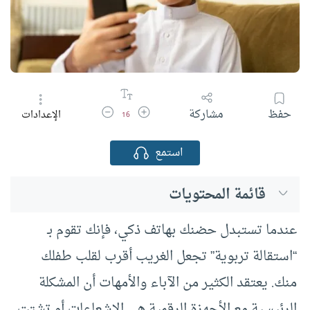
زيادة حجم الخط
تقليل حجم الخط
حفظ
مشاركة
الإعدادات
16
استمع
قائمة المحتويات
عندما تستبدل حضنك بهاتف ذكي، فإنك تقوم بـ
“استقالة تربوية” تجعل الغريب أقرب لقلب طفلك
منك. يعتقد الكثير من الآباء والأمهات أن المشكلة
الرئيسية مع الأجهزة الرقمية هي الإشعاعات أو تشتت