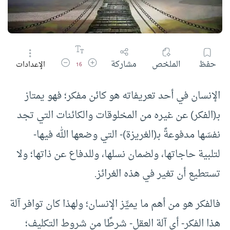
زيادة حجم الخط
تقليل حجم الخط
حفظ
الملخص
مشاركة
الإعدادات
16
الإنسان في أحد تعريفاته هو كائن مفكر؛ فهو يمتاز
بـ(الفكر) عن غيره من المخلوقات والكائنات التي تجد
نفسَها مدفوعةً بـ(الغريزة)- التي وضعها الله فيها-
لتلبية حاجاتها، ولضمان نسلها، وللدفاع عن ذاتها؛ ولا
تستطيع أن تغير في هذه الغرائز.
فالفكر هو من أهم ما يميِّز الإنسان؛ ولهذا كان توافر آلة
هذا الفكر- أي آلة العقل- شرطًا من شروط التكليف؛