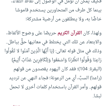
فكيف يمكن أن نؤمِّل في الوصول إلى نقاط التقاء،
بينما كل طرف من المتحاورين يستخدم قاموسًا
خاصًّا به، ولا ينطلقون من أرضية مشتركة!
ولهذا، كان
القرآن الكريم
حريصًا على وضوح الألفاظ،
والابتعاد عن تلك التي يختلط في معانيها حقٌّ بباطل..
وذلك في مثل قوله تعالى: {يَا أَيُّهَا الَّذِينَ آمَنُوا لا تَقُولُوا
رَاعِنَا وَقُولُوا انظُرْنَا وَاسْمَعُوا وَلِلْكَافِرِينَ عَذَابٌ أَلِيمٌ}
(البقرة: 104)؛ فقد كان اليهود يقصدون من قولهم
(راعنا) السبَّ، أي من الرعونة؛ فجاء النهي عن ترديد
قولهم.. وأمر القرآن باستخدام كلمات أخرى لا تحمل
لبسًا.