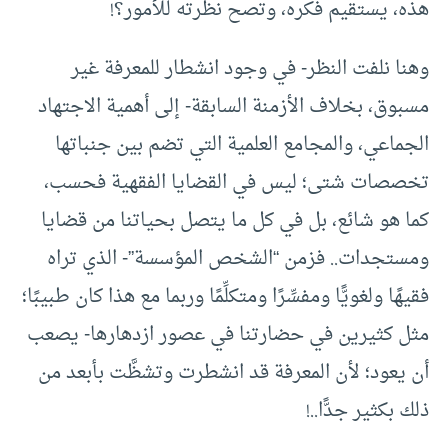
هذه، يستقيم فكره، وتصح نظرته للأمور؟!
وهنا نلفت النظر- في وجود انشطار للمعرفة غير
مسبوق، بخلاف الأزمنة السابقة- إلى أهمية الاجتهاد
الجماعي، والمجامع العلمية التي تضم بين جنباتها
تخصصات شتى؛ ليس في القضايا الفقهية فحسب،
كما هو شائع، بل في كل ما يتصل بحياتنا من قضايا
ومستجدات.. فزمن “الشخص المؤسسة”- الذي تراه
فقيهًا ولغويًّا ومفسِّرًا ومتكلِّمًا وربما مع هذا كان طبيبًا؛
مثل كثيرين في حضارتنا في عصور ازدهارها- يصعب
أن يعود؛ لأن المعرفة قد انشطرت وتشظَّت بأبعد من
ذلك بكثير جدًّا..!