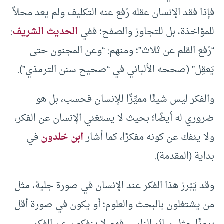
فإذا فقد الإنسان عقله رُفع عنه التكليف ولم يعد محلاً
للمؤاخذة، بل للتجاوز والصفح؛ ففي
الحديث الشريف
:
“رُفع القلم عن ثلاث”؛ ومنهم: “وعن المجنون حتى
يَعقِل” (صححه الألباني في “صحيح سنن الترمذي”).
والفكر ليس شيئًا مميِّزًا للإنسان فحسب، بل هو
ضروري له أيضًا؛ بحيث لا يستغني الإنسان عن الفكر،
ولا ينفك عن كونه مفكرًا، كما أشار
ابن خلدون
في
بداية (المقدمة).
وقد يَبْرز هذا الفكر عند الإنسان في صورة جلية، مثل
من يشتغلون بالبحث والعلوم؛ أو يكون في صورة أقل