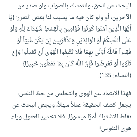
البحث عن الحق، والتمسك بالصواب ولو صدر من
الآخرين، أو ولو كان فيه ما يسبب لنا بعض الضرر: {يَا
أَيُّهَا الَّذِينَ آمَنُوا كُونُوا قَوَّامِينَ بِالْقِسْطِ شُهَدَاءَ لِلَّهِ وَلَوْ
عَلَى أَنفُسِكُمْ أَوْ الْوَالِدَيْنِ وَالأَقْرَبِينَ إِنْ يَكُنْ غَنِيّاً أَوْ
فَقِيراً فَاللَّهُ أَوْلَى بِهِمَا فَلا تَتَّبِعُوا الْهَوَى أَنْ تَعْدِلُوا وَإِنْ
تَلْوُوا أَوْ تُعْرِضُوا فَإِنَّ اللَّهَ كَانَ بِمَا تَعْمَلُونَ خَبِيرًا}
(النساء: 135).
فهذا الابتعاد عن الهوى والتخلص من حظ النفس،
يجعل كشف الحقيقة عملاً سهلاً، ويجعل البحث عن
نقاط الاشتراك أمرًا ميسورًا.. فلا تختبئ العقول وراء
هوى النفوس!!