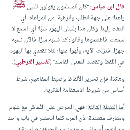
ﷺ
قال ابن عباس
: “كان المسلمون يقولون للنبي
:
راعنا؛ على جهة الطلب والرغبة- من المراعاة- أي:
التفت إلينا. وكان هذا بلسان اليهود سبًّا؛ أي: اسمع لا
سمعت. فاغتنموها وقالوا: كنا نسبّه سرَّا، فالآن نسبه
جهرًا.. فنزلت الآية، ونُهوا عنها؛ لئلا تقتدي بها اليهود
في اللفظ وتقصد المعنى الفاسد” (
تفسير القرطبي
).
وهكذا، فإن تحرير الألفاظ وضبط المفاهيم، شرط
أساس من شروط الاستقامة الفكرية.
أما النقطة الثالثة:
فهي الحرص على التَّماسِّ مع علوم
ومعارف متعددة؛ لأن المرء كلما انحصر في باب واحد
من العلم، أو جانب محدود من المعرفة؛ صار عقله