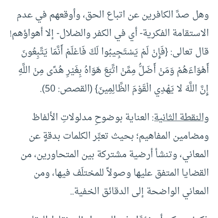
وهل صدَّ الكافرين عن اتباع الحق، وأوقعهم في عدم
الاستقامة الفكرية- أي في الكفر والضلال- إلا أهواؤهم!
قال تعالى: {فَإِنْ لَمْ يَسْتَجِيبُوا لَكَ فَاعْلَمْ أَنَّمَا يَتَّبِعُونَ
أَهْوَاءَهُمْ وَمَنْ أَضَلُّ مِمَّنْ اتَّبَعَ هَوَاهُ بِغَيْرِ هُدًى مِنْ اللَّهِ
إِنَّ اللَّهَ لا يَهْدِي الْقَوْمَ الظَّالِمِينَ} (القصص: 50).
والنقطة الثانية:
العناية بوضوحِ مدلولاتِ الألفاظ
ومضامين المفاهيم؛ بحيث تعبِّر الكلمات بدقةٍ عن
المعاني، وتنشأ أرضية مشتركة بين المتحاورين، من
القضايا المتفق عليها وصولاً للمختلَف فيها، ومن
المعاني الواضحة إلى الدقائق الخفية..