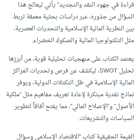
قراءة في جهود النقد والتجديد” يأتي ليعالج هذا
السؤال من جذوره، عبر دراسات بحثية معمقة تربط
بين النظرية المالية الإسلامية والتحديات العصرية،
مثل التكنولوجيا المالية والصكوك الخضراء.
يعتمد الكتاب على منهجيات تحليلية قوية، من أبرزها
تحليل SWOT، ليكشف عن فرص وتحديات المراكز
المالية الإسلامية في ظل التكتلات الدولية، ويوفر
نماذج نقدية مبتكرة لإعادة تعريف مفاهيم مثل “ملكية
الأصول” و”الإصلاح المالي”، مما يفتح آفاقاً لتطوير
السياسات والتشريعات.
القيمة الحقيقية كتاب “الاقتصاد الإسلامي وسؤال