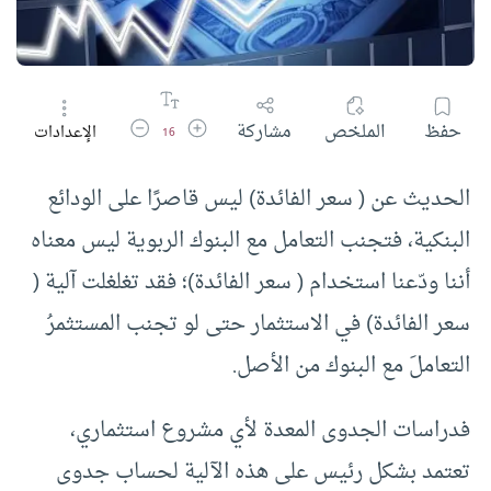
زيادة حجم الخط
تقليل حجم الخط
حفظ
الملخص
مشاركة
الإعدادات
16
الحديث عن ( سعر الفائدة) ليس قاصرًا على الودائع
البنكية، فتجنب التعامل مع البنوك الربوية ليس معناه
أننا ودّعنا استخدام ( سعر الفائدة)؛ فقد تغلغلت آلية (
سعر الفائدة) في الاستثمار حتى لو تجنب المستثمرُ
التعاملَ مع البنوك من الأصل.
فدراسات الجدوى المعدة لأي مشروع استثماري،
تعتمد بشكل رئيس على هذه الآلية لحساب جدوى