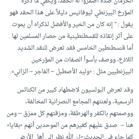
الحرمان ضده أضمروا له الحقد، ويكفي ما ذكره
المؤرخ البيزنطي ثيوفانيس دليلاً على هذا الحقد فهو
يقول : ” إنه كان من الخير والأفضل لذكراه أن يموت
على أثر إنقاذه للقسطنطينية من حصار المسلمين لها .
أما قنسطنطين الخامس فقد تعرض للنقد الشديد
اللاذع، ووصف بأسوأ الصفات من المؤرخين
البيزنطيين مثل : «وليد الأصطبل – الفاجر – الزاني».
وقد تعرض البولسيون لاضطهاد كبير من الكنائس
الرسمية، ولعنتهم المجامع النصرانية المخالفة،
ووصمتهم بالكفر والهرطقة، ومزقتهم كل ممزق – ومن
هنا – صدق عليهم كغيرهم من الموحدين أنهم «بقايا»
كما جاء في الحديث:«إن الله نظر إلى أهل الأرض