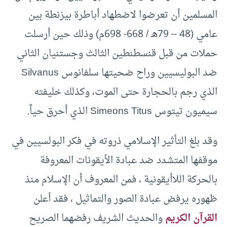
المسلمين أن تعرضوا لاضطهاد أباطرة بيزنطة بين
عامي (48 – 79هـ / 668- 698م) وذلك حين أرسلت
حملات من قبل قنسطنطين الثالث وجستنيان الثاني
ضد البوليسيين وراح ضحيتها سلفانوس Silvanus
الذي رجم بالحجارة حتى الموت، وكذلك خليفته
سيميون تيتوس Simeons Titus الذي أحرق حياً.
وقد بلغ التأثير الإسلامي ذروته في فكر البولسيين في
موقفها المتشدد ضد عبادة الأيقونات المعروفة
بالحركة اللاأيقونية ، فمن المعروف أن الإسلام منذ
ظهوره يرفض عبادة الصور والتماثيل ، فقد أعلن
القرآن الكريم
والحديث الشريف رفضهما الصريح