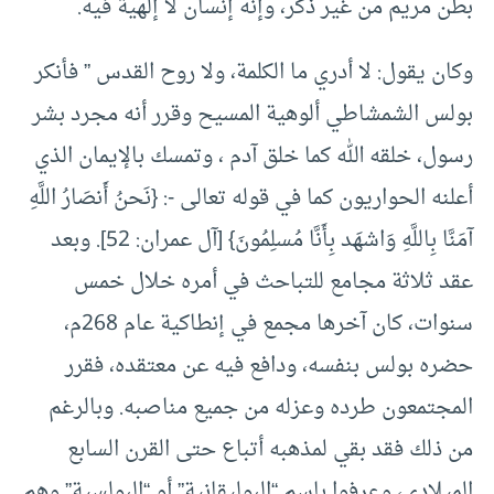
بطن مريم من غير ذكر، وإنه إنسان لا إلهية فيه.
وكان يقول: لا أدري ما الكلمة، ولا روح القدس ” فأنكر
بولس الشمشاطي ألوهية المسيح وقرر أنه مجرد بشر
رسول، خلقه الله كما خلق آدم ، وتمسك بالإيمان الذي
أعلنه الحواريون كما في قوله تعالى -: {نَحنُ أَنصَارُ اللَّهِ
آمَنَّا بِاللَّهِ وَاشهَد بِأَنَّا مُسلِمُونَ} [آل عمران: 52]. وبعد
عقد ثلاثة مجامع للتباحث في أمره خلال خمس
سنوات، كان آخرها مجمع في إنطاكية عام 268م،
حضره بولس بنفسه، ودافع فيه عن معتقده، فقرر
المجتمعون طرده وعزله من جميع مناصبه. وبالرغم
من ذلك فقد بقي لمذهبه أتباع حتى القرن السابع
الميلادي، وعرفوا باسم “البوليقانية” أو “البولسية” وهم