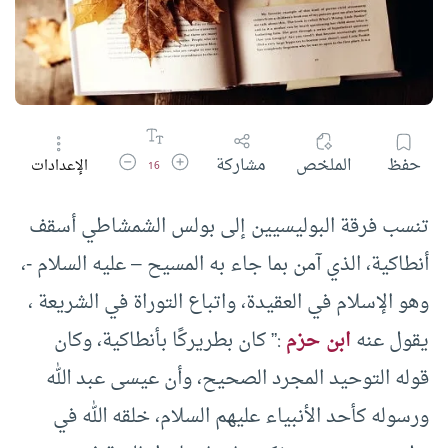
زيادة حجم الخط
تقليل حجم الخط
حفظ
الملخص
مشاركة
الإعدادات
16
تنسب فرقة البوليسيين إلى بولس الشمشاطي أسقف
أنطاكية، الذي آمن بما جاء به المسيح – عليه السلام -،
وهو الإسلام في العقيدة، واتباع التوراة في الشريعة ،
يقول عنه
ابن حزم
:” كان بطريركًا بأنطاكية، وكان
قوله التوحيد المجرد الصحيح، وأن عيسى عبد الله
ورسوله كأحد الأنبياء عليهم السلام، خلقه الله في