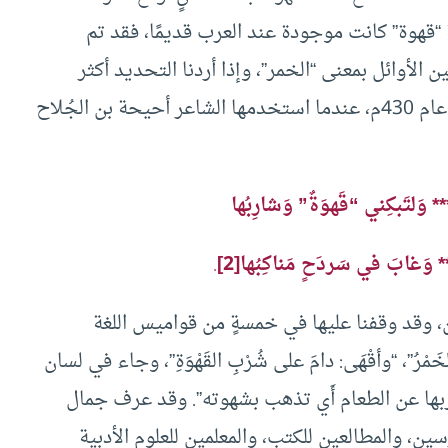
“قهوة” كانت موجودة عند العرب قديمًا، فقد تم
لأوائل بمعنى “الخمر”، وإذا أردنا التحديد أكثر
فيمكن أن نقول إن أول استخدامٍ لكلمة “قهوة” كان عام 430م، عندما استخدمها الشاعر أحيحة بن الجُلاح
*** وَلتَبكِني “قَهوَةٌ” وَشارِبُها
*** وَغابَ في سَردَحٍ مَناكِبُها
[2]
.
، وقد وقفنا عليها في خمسةٍ من قواميس اللغة
مْرُ”، “وأقْهَى: دامَ على شُرْبِ القَهْوَةِ”، وجاء في لسان
 شاربها عن الطعام أَي تذهب بشهوته”. وقد عرف جمال
ين، والمطالعين للكتب، والمعلمين للعلوم الأدبية