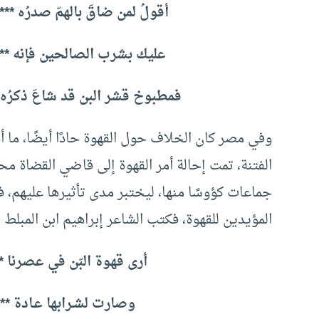
أقولُ لمن ضاقَ بالهمّ صدرُه **
عليك بشرب الصالحين فإنه *** 
فمطبوخ قشر البن قد شاعَ ذكرُه **
الفتنة، تمت إحالة أمر القهوة إلى قاضي القضاة م
جماعات كؤوسًا منها، ليختبر مدى تأثيرها عليهم، 
المؤيدين للقهوة، فكتب الشاعر إبراهيم ابن المبلط (ت: 1583م) قصيدة يقول 
أرى قهوة البّن في عصرنا *
وصارت لشـرابها عـادة ****