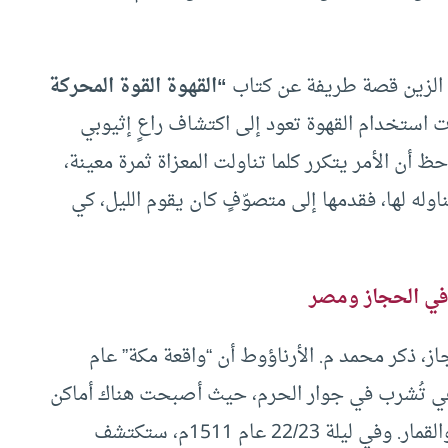
الزين قصة طريفة عن كتاب
“القهوة القوة المحركة
ت استخدام القهوة تعود إلى اكتشاف راعٍ إثيوبي
 أن الأمر يتكرر كلما تناولت المعزاة ثمرة معينة،
وله لها، فقدمها إلى متصوّفٍ كان يقوم الليل، كي
 في الحجاز ومصر
، ذكر محمد م. الأرناؤوط أن “واقعة مكة” عام
وهي تُشرب في جوار الحرم، حيث أصبحت هناك أماكن
للقهوة تُوّفرُ أدواتٍ للتسلية، مثل الشطرنج والرهن والقمار. وفي ليلة 22/23 عام 1511م، ستكتشف