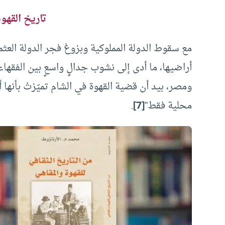
تاريخ القهوة
مع سقوط الدولة المملوكية وبزوغ فجر الدولة العثم
أراضيها، ما أدى إلى نشوب جدالٍ واسعٍ بين الفقهاء؛
ومصر، بيد أن قضية القهوة في الشام تميّزتْ بأن
محلية فقط”
[7]
.