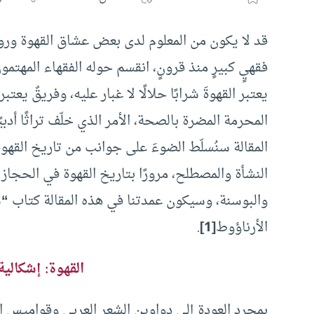
قد لا يكون من المعلوم لدى بعض عشاق القهوة ورواد
فقهيٍ كبيرٍ منذ قرونٍ، انقسم حوله الفقهاء المهتمو
يعتبر القهوةَ شرابًا حلالًا لا غبار عليه، وفريقٌ يعتب
المحرمة المضرة بالصحة، الأمر الذي خلّف تراثًا أدب
المقالة سنُسلّط الضوءَ على جوانب من تاريخ القهو
النشأة والمصطلح، مرورًا بتاريخ القهوة في الحجاز 
والبوسنة، وسيكون عمدتنا في هذه المقالة كتاب
“م
الأرناؤوط
[1]
.
القهوة: إشكالي
بمجرد العودة إلى دواوين الشعر العربي وقواميس اللغ