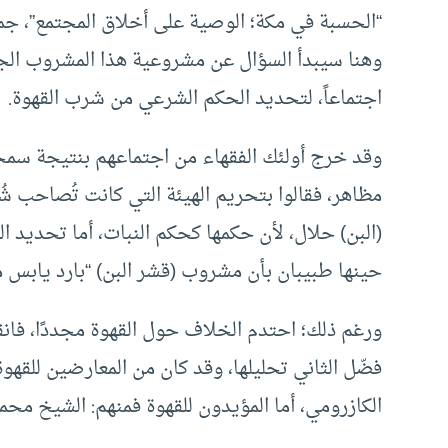
“الحسبة في مكة؛ الوصية على أخلاق المجتمع”، جماع
وهنا سيبدأ السؤال عن مشروعية هذا المشروب الجد
اجتماعاً، لتحديد الحكم الشرعي من شرب القهوة.
وقد خرج أولئك الفقهاء من اجتماعهم بنتيجة سمح
مظاهر، فقالوا بتحريم الهيئة التي كانت تُصاحب شُرْ
(البن) حلال، لأن حكمها كحكم النبات، أما تحديد ا
حينها طبيبان بأن مشروب (قشر البن) “بارد يابس م
ورغم ذلك؛ احتدم الخلاف حول القهوة مجددًا، فانقسم
فضّل الثاني تحليلها، وقد كان من المعارضين للقهو
الكازرومي، أما المؤيدون للقهوة فمنهم: الشيخ محم