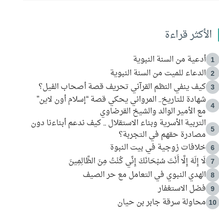
الأكثر قراءة
أدعية من السنة النبوية
1
الدعاء للميت من السنة النبوية
2
كيف ينفي النظم القرآني تحريف قصة أصحاب الفيل؟
3
شهادة للتاريخ.. المرواني يحكي قصة “إسلام أون لاين”
4
مع الأمير الوالد والشيخ القرضاوي
التربية الأسرية وبناء الاستقلال .. كيف ندعم أبناءنا دون
5
مصادرة حقهم في التجربة؟
خلافات زوجية في بيت النبوة
6
لَا إِلَهَ إِلَّا أَنْتَ سُبْحَانَكَ إِنِّي كُنْتُ مِنَ الظَّالِمِينَ
7
الهدي النبوي في التعامل مع حر الصيف
8
فضل الاستغفار
9
محاولة سرقة جابر بن حيان
10