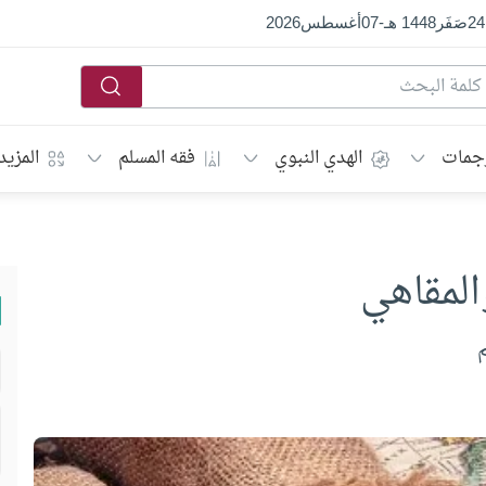
24
صَفَر
1448 هـ
-
07
أغسطس
2026
جمات
الهدي النبوي
فقه المسلم
المزيد
المقاهي
م