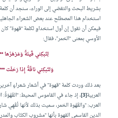
بشريط البحث والتقصّي إلى الوراء، سنجد أن كلمة 
استخدام هذا المصطلح عند بعض الشعراء الجاهليين ا
الأوسي بمعنى “الخمر”، فقال:
لِتَبكِني قَينَةٌ وَمَزهَرُها *
وَلتَبكِني ناقَةٌ إِذا رَحَلَت *
بعد ذلك وردت كلمة “قهوة” في أشعار شعراءٍ آخرين
العربية
[3]
، إذ جاء في القاموس المحيط: “القَهْوَةُ: الخَ
العرب: “والقَهْوة الخمر، سميت بذلك لأنها تُقْهِي
الدين القاسمي القهوة بأنها “مشروب الكتّاب والمدرس