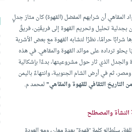
 المقاهي أن شرابهم المفضل (القهوة) كان مثارَ جدلٍ
ن بجدلية تحليل وتحريم القهوة إلى فريقَيْن، فريقٌ
رها شرابًا حرامًا، نظرًا لتشابه القهوة مع بعض الأشربة
يًا يحلو ترداده على موائد القهوة والمقاهي. في هذه
ة والجدل الذي ثار حول مشروعيتها، بدءًا بإشكالية
ومصر، ثم في أرض الشام الجنوبية، وانتهاءً باليمن
ن التاريخ الثقافي للقهوة والمقاهي”
لمحمد م.
ة النشأة والمصطلح
ة، سنُطالع كلمة “قهوة” بعدة معانٍ، ومع العودة