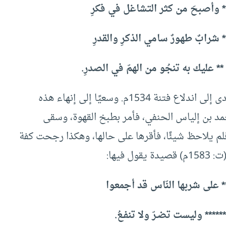
** وأصبحَ من كثر التشاغل في فكرِ
شرابٌ طهورٌ سامي الذكرِ والقدرِ
 عليك به تنجُو من الهمّ في الصدرِ.
وفي مصر كان الخلاف حول القهوة حادًا أيضًا، ما أدى إلى اندلاع فتنة 1534م. وسعيًا إلى إنهاء هذه
حمد بن إلياس الحنفي، فأمر بطبخ القهوة، وسقى
فلم يلاحظ شيئًا، فأقرها على حالها، وهكذا رجحت كفة
فيها:
* على شربها النّاس قد أجمعوا
**** وليست تضـرّ ولا تنفـعُ.