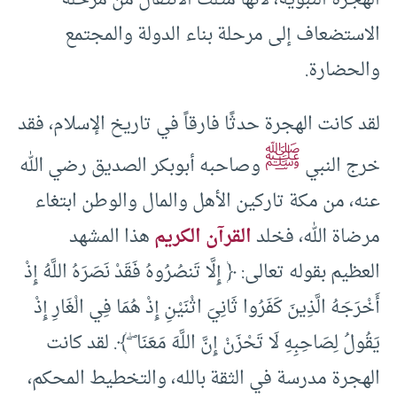
الهجرة النبوية، لأنها مثلت الانتقال من مرحلة
الاستضعاف إلى مرحلة بناء الدولة والمجتمع
والحضارة.
لقد كانت الهجرة حدثًا فارقاً في تاريخ الإسلام، فقد
ﷺ
خرج النبي
وصاحبه أبوبكر الصديق رضي الله
عنه، من مكة تاركين الأهل والمال والوطن ابتغاء
مرضاة الله، فخلد
القرآن الكريم
هذا المشهد
العظيم بقوله تعالى: ﴿ إِلَّا تَنصُرُوهُ فَقَدْ نَصَرَهُ اللَّهُ إِذْ
أَخْرَجَهُ الَّذِينَ كَفَرُوا ثَانِيَ اثْنَيْنِ إِذْ هُمَا فِي الْغَارِ إِذْ
يَقُولُ لِصَاحِبِهِ لَا تَحْزَنْ إِنَّ اللَّهَ مَعَنَا ۖ ﴾. لقد كانت
الهجرة مدرسة في الثقة بالله، والتخطيط المحكم،