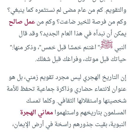
والتقويم. كم من عام مضى لم نستثمره كما ينبغي؟
وكم من فرصة للخير ضاعت؟ وكم من
عمل صالح
يمكن أن نبدأه في هذا العام الجديد؟ وقد قال
ﷺ
النبي
:” اغتنم خمسًا قبل خمس”، وذكر منها:”
حياتك قبل موتك، وفراغك قبل شغلك.
إن التاريخ الهجري ليس مجرد تقويم زمني، بل هو
عنوان لانتماء حضاري وذاكرة جماعية تحفظ للأمة
شخصيتها واستقلالها الثقافي. وكلما تمسك
المسلمون بتاريخهم واستلهموا
معاني الهجرة
النبوية، بقيت جذورهم راسخة في أرض الإيمان،