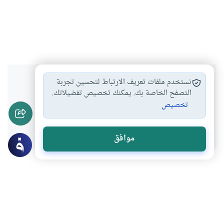
هل انتفعت بهذا المحتوى؟
نستخدم ملفات تعريف الارتباط لتحسين تجربة
التصفح الخاصة بك. يمكنك تخصيص تفضيلاتك.
تخصيص
نعم
لا
موافق
عن الكاتب
عبدالعزيز عبدالهادي الأحبابي
لديه 13 مقالة
باحث اجتماعي بصندوق الزكاة وكاتب اعلامي بجريدة الشرق