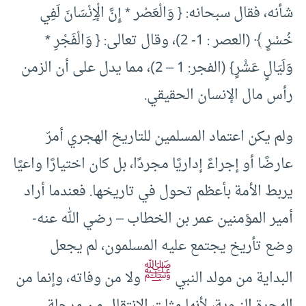
شأنه، فقال سبحانه: { وَالْعَصْر * إِنَّ الْإِنْسَانَ لَفِي
خُسْرٍ ﴾ (العصر : 1- 2)، وقال تعالى: { وَالْفَجْرِ *
وَلَيَالٍ عَشْرٍ} (الفجر: 1 – 2)، مما يدل على أن الزمن
رأس مال الإنسان الحقيقي.
ولم يكن اعتماد المسلمين للتاريخ الهجري أمرّ
عارضًا أو إجراءً إداريًا مجردًا، بل كان اختيارًا واعيًا
يربط الأمة بأعظم تحول في تاريخها. فعندما أراد
أمير المؤمنين عمر بن الخطاب – رضي الله عنه-
وضع تأريخ يجتمع عليه المسلمون، لم يجعل
ﷺ
البداية من مولد النبي
ولا من وفاته، وإنما من