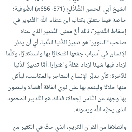
الشيخ أبي الـحسن الشَّاذُليِّ (571- 656هـ) الصُّوفية؛
خاصة فيما يتعلق بكتاب ابن عطاء اللَّه “التَّنوير في
إسقاط التَّدبير”، ذلك أنَّ معنى التَّدبير الذي عناه
صاحب “التنوير” هو تدبيرُ الدُّنيا للدُّنيا، أي أن يدبِّر
الإنسان في أسباب جمْعها افتخارًا بها واستكثارًا، وكلَّما
ازداد فيها شيئا ازداد غفلةً واغترارا. أمَّا تدبيرُ الدُّنيا
للآخرة: كأن يدبِّر الإنسان الـمتاجر والـمكاسب، ليأكل
منها حلالا ولينعم بها على ذوي الفاقة أفضالا وليصون
بها وجهه عن النَّاس إجمالا؛ فذلك هو التَّدبير الـمحمود
الذي يحبُّه اللَّه ورسوله.
وانطلاقا من القرآن الكريم، الذي حثَّ في الكثير من