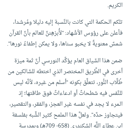
الكريم.
تلكم الـحكمة التي كانت بالنِّسبة إليه دليلا ومُرشدا،
فأعلن على رؤوس الأشْهاد: “لأُبرْهِننَّ للعالم بأنَّ القرآن
شمسٌ معنويةٌ لا يخبو سناها، ولا يمكن إطفاءُ نورها”.
ضمن هذا السِّياق العام يؤكِّد النورسي أنَّ ثمة ميزة
أخرى في الطِّريق الـمختصر الذي اختطه للسَّالكين من
طُلَّاب النُّور، تتعلَّق بكونه “أسلم من غيره، لأنَّه ليس
للنَّفس فيه شطحاتٌ أو ادعاءاتٌ فوق طاقتها؛ إذ
الـمرء لا يجد في نفسه غير العجز، والفقر، والتقصير،
فيتجاوز حدَّه”. ولعلَّ هذا الـملمح كثير الشَّبه بفلسفة
ابن عطاء اللَّه السَّكندري (658- 709هـ) وبمدرسة