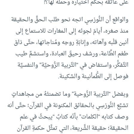
على عاتقه بحكم اختياره وحمله لها؟!
والواقع أن النُّورْسِي اتجه نحو طلب الـحقَّ والـحقيقة
منذ صغره، أيامَ لجوئه إلى الـمغارات للاستماع إلى
أنين قلْبه وآهاته، وإنابَةِ روحِه ومُناجاتها، حتَّى ذاق
طعْم الطَّاعة، ورشف رحيقَ العبادة، واستشمَّ طيب
التَّفكُّر، واستفاض في “التَّربية الرُّوحيَّة” والنفسيَّة
فوصل إلى الطُّمأنينة والسَّكينة.
وبفضل “التَّربية الرُّوحية” وما تضمنتْهُ من مجاهداتٍ
تشبَّع النُّورْسِي بالـحقائق الـمكنونة في القرآن؛ حتَّى أنه
وصف كتابه “الكلمات” بأنّه كتابٌ “يبحثُ في علم
الـحقيقة؛ حقيقة الشَّريعة، التي تمثِّل حكمةِ القرآن