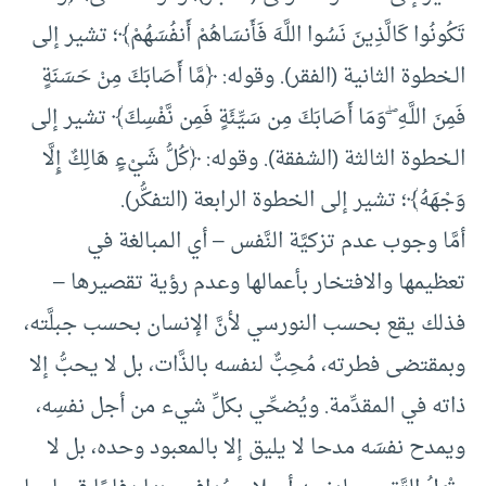
تَكُونُوا كَالَّذِينَ نَسُوا اللَّـهَ فَأَنسَاهُمْ أَنفُسَهُمْ﴾؛ تشير إلى
الـخطوة الثانية (الفقر). وقوله: ﴿مَّا أَصَابَكَ مِنْ حَسَنَةٍ
فَمِنَ اللَّـهِ ۖ وَمَا أَصَابَكَ مِن سَيِّئَةٍ فَمِن نَّفْسِكَ﴾ تشير إلى
الـخطوة الثالثة (الشفقة). وقوله: ﴿كُلُّ شَيْءٍ هَالِكٌ إِلَّا
وَجْهَهُ﴾؛ تشير إلى الخطوة الرابعة (التفكُّر).
أمَّا وجوب عدم تزكيَّة النَّفس – أي الـمبالغة في
تعظيمها والافتخار بأعمالها وعدم رؤية تقصيرها –
فذلك يقع بحسب النورسي لأنَّ الإنسان بحسب جبلَّته،
وبمقتضى فطرته، مُحِبٌّ لنفسه بالذَّات، بل لا يحبُّ إلا
ذاته في الـمقدِّمة. ويُضحِّي بكلِّ شيء من أجل نفسِه،
ويمدح نفسَه مدحا لا يليق إلا بالـمعبود وحده، بل لا