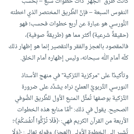
كانت طرق “الـجهر” ذات خطوات سبع – بحسب
النفوس السبعة – فإنَّ الطَّريق الـمختصر الذي اخطته
النُّورسي هو عبارة عن أربع خطوات فحسب؛ فهو
(حقيقةٌ شرعية) أكثر مما هو (طريقةٌ صوفية)،
فالـمقصود بالعجز والفقر والتقصير إنما هو إظهار ذلك
كلّه أمام الله سبحانه، وليس إظهاره أمام الـخلق.
وتأكيدًا على “مركزية التّزكية” في منهج الأستاذ
النورسي التَّربويِّ العمليِّ نراه يشدِّد على ضرورة
التَّزكية بوصفها تُمثِّل الـمنبع الأول للطَّريق الصُّوفي
الصحيح. يقول في ذلك: “أمَّا منابع هذه الـخطوات
الأربعة من القرآن الكريم فهي: ﴿فَلَا تُزَكُّوا أَنفُسَكُمْ﴾؛
تُشير إلى الـخطوة الأولى (العجز). وقوله تعالى: ﴿وَلَا