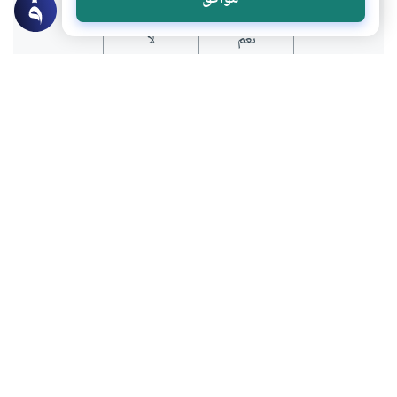
نعم
لا
عن الكاتب
محمد حلمي عبدالوهاب
لديه 27 مقالة
بعض أعماله
التعايش الإسلامي بين النصِّ والتَّاريخ
مفهوم الدعاء في فكر النورسي
الصراط المستقيم .. نحو فهم أعمق لغائية الإسلام
منظومة القيم الإسلامية في ضوء غائية العبادات