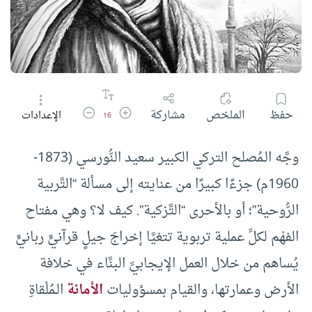
زيادة حجم الخط
تقليل حجم الخط
حفظ
الملخص
مشاركة
الإعدادات
16
وجَّه الـمُصلح التركي الكبير سعيد النُّورسي (1873-
1960م) جزءًا كبيرًا من عنايته إلى مسألة “التَّربية
الرُّوحية”؛ أو بالأحرى “التَّزكية”. كيف لا؟ وهي مفتاح
الفهْم لكلِّ عملية تربوية تتغيَّا إخراجَ جيلٍ قرآنيٍّ ربانيٍّ
يُساهم من خلال العمل الإيجابيِّ البنَّاء في خلافة
الأرض وعمارتها، والقيام بمسؤوليات
الأمانة
الـمُلْقاةِ