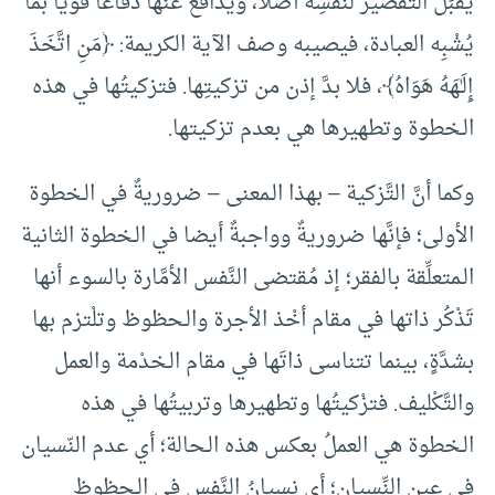
يقْبَلُ التَّقصير لنفسِه أصلا، ويُدافع عنها دفاعًا قويا بما
يُشْبِه العبادة، فيصيبه وصف الآية الكريمة: ﴿مَنِ اتَّخَذَ
إِلَـٰهَهُ هَوَاهُ﴾، فلا بدَّ إذن من تزكيتِها. فتزكيتُها في هذه
الـخطوة وتطهيرها هي بعدم تزكيتها.
وكما أنَّ التَّزكية – بهذا الـمعنى – ضروريةٌ في الـخطوة
الأولى؛ فإنَّها ضروريةٌ وواجبةٌ أيضا في الـخطوة الثانية
الـمتعلِّقة بالفقر؛ إذ مُقتضى النَّفس الأمَّارة بالسوء أنها
تَذْكُر ذاتها في مقام أخْذ الأجرة والـحظوظ وتلْتزم بها
بشدَّةٍ، بينما تتناسى ذاتَها في مقام الـخدْمة والعمل
والتَّكْليف. فتزْكيتُها وتطهيرها وتربيتُها في هذه
الـخطوة هي العملُ بعكس هذه الـحالة؛ أي عدم النّسيان
في عين النِّسيان؛ أي نسيانُ النَّفس في الـحظوظ