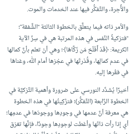
والأُجرة، والتَّفكُّر فيها عند الـخدمات والـموت.
والأمر ذاته فيما يتعلَّق بالـخطوة الثالثة “الشَّفقة”؛
“فتزكيةُ النَّفس في هذه الـمرتبة هي في سِرِّ الآية
الكريمة: ﴿قَدْ أَفْلَحَ مَن زَكَّاهَا﴾؛ وهي أنْ تعلم بأنَّ كمالها
في عدم كمالِها، وقُدْرتَها في عجْزها أمام الله، وغناهَا
في فقْرها إليه.
أخيرًا يُشدِّد النورسي على ضرورة وأهمية التَّزكيَّة في
الـخطوة الرَّابعة (التَّفكُّر)؛ فتزْكِيتُها في هذه الـخطوة
هي معرفة أنَّ عدمها في وجودِها ووجودَها في عدمِها؛
أي إذا رأت ذاتَها وأعْطت لوجودِها وجودًا، فإنَّها تغرَق