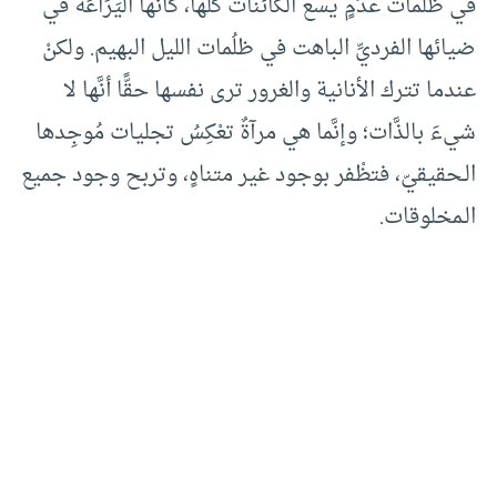
في ظلُمات عدَمٍ يسع الكائنات كلّها، كأنَّها اليَرَاعَة في
ضيائها الفرديِّ الباهت في ظلُمات الليل البهيم. ولكنْ
عندما تترك الأنانية والغرور ترى نفسها حقًّا أنَّها لا
شيءَ بالذَّات؛ وإنَّما هي مرآةٌ تعْكِسُ تجليات مُوجِدها
الـحقيقيّ، فتظْفر بوجود غير متناهٍ، وتربح وجود جميع
الـمخلوقات.