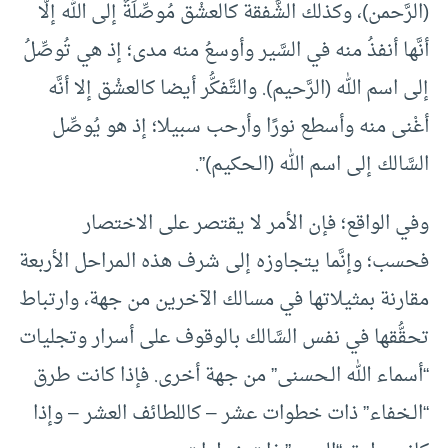
(الرَّحمن)، وكذلك الشَّفقة كالعشْق مُوصِّلَةٌ إلى الله إلَّا
أنَّها أنفذُ منه في السَّير وأوسعُ منه مدى؛ إذ هي تُوصِّلُ
إلى اسم الله (الرَّحيم). والتَّفكُّر أيضا كالعشْق إلا أنَّه
أغْنى منه وأسطع نورًا وأرحب سبيلا؛ إذ هو يُوصِّل
السَّالك إلى اسم الله (الـحكيم)”.
وفي الواقع؛ فإن الأمر لا يقتصر على الاختصار
فحسب؛ وإنَّما يتجاوزه إلى شرف هذه الـمراحل الأربعة
مقارنة بمثيلاتها في مسالك الآخرين من جهة، وارتباط
تحقُّقها في نفس السَّالك بالوقوف على أسرار وتجليات
“أسماء الله الـحسنى” من جهة أخرى. فإذا كانت طرق
“الـخفاء” ذات خطوات عشر – كاللطائف العشر – وإذا