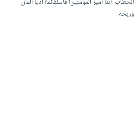
الخطاب: ابنا أمير المؤمنين! فأسلفكما! أديا المال
وربحه.