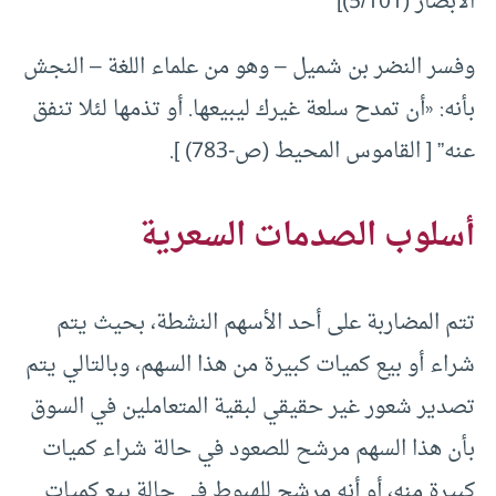
الأبصار (5/101)]
وفسر النضر بن شميل – وهو من علماء اللغة – النجش
بأنه: «أن تمدح سلعة غيرك ليبيعها. أو تذمها لئلا تنفق
عنه” [ القاموس المحيط (ص-783) ].
أسلوب الصدمات السعرية
تتم المضاربة على أحد الأسهم النشطة، بحيث يتم
شراء أو بيع كميات كبيرة من هذا السهم، وبالتالي يتم
تصدير شعور غير حقيقي لبقية المتعاملين في السوق
بأن هذا السهم مرشح للصعود في حالة شراء كميات
كبيرة منه، أو أنه مرشح للهبوط في حالة بيع كميات