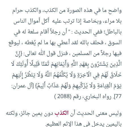
واضح ما في هذه الصورة من الكذب، والكذب حرام
بلا مراء، وبخاصة إذا ترتب عليه أكل أموال الناس
بالباطل؛ ففي الحديث : ” أن رجلاً أقام سلعة له في
السوق ، فحلف بالله لقد أعطي بها ما لم يُعْطه ، ليوقع
فيها رجلاً من المسلمين ، فنزل قول الله تعالى: {إِنَّ
الَّذِينَ يَشْتَرُونَ بِعَهْدِ اللَّهِ وَأَيْمَانِهِمْ ثَمَنًا قَلِيلًا أُولَئِكَ لَا
خَلَاقَ لَهُمْ فِي الْآخِرَةِ وَلَا يُكَلِّمُهُمُ اللَّهُ وَلَا يَنْظُرُ إِلَيْهِمْ
يَوْمَ الْقِيَامَةِ وَلَا يُزَكِّيهِمْ وَلَهُمْ عَذَابٌ أَلِيمٌ} [آل عمران:
77]. رواه البخاري، رقم (2088 )
وليس معنى الحديث أن
الكذب
دون يمين جائز، ولكنه
باليمين يدخل في هذا الإثم العظيم.