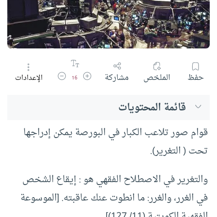
زيادة حجم الخط
تقليل حجم الخط
حفظ
الملخص
مشاركة
الإعدادات
16
قائمة المحتويات
قوام صور تلاعب الكبار في البورصة يمكن إدراجها
تحت ( التغرير).
والتغرير في الاصطلاح الفقهي هو : إيقاع الشخص
في الغرر، والغرر: ما انطوت عنك عاقبته. [الموسوعة
الفقهية الكويتية (11/ 127)]