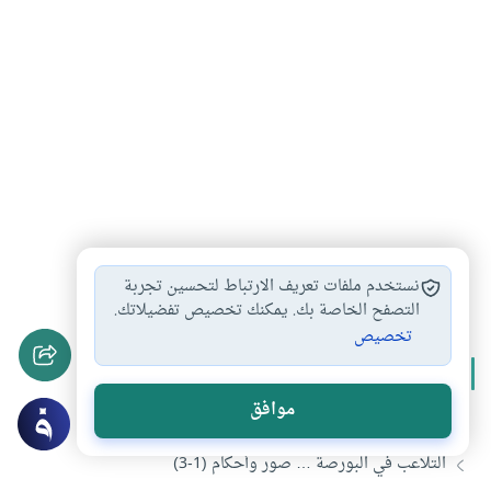
بورصة
تغرير
حيلة شرعية
استثمار
#
#
#
#
نستخدم ملفات تعريف الارتباط لتحسين تجربة
التصفح الخاصة بك. يمكنك تخصيص تفضيلاتك.
تخصيص
المزيد من سلسلة
التلاعب في البورصة
موافق
التلاعب في البورصة…صور وأحكام (2-3)
التلاعب في البورصة … صور وأحكام (1-3)