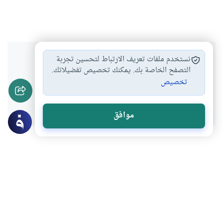
هل انتفعت بهذا المحتوى؟
نستخدم ملفات تعريف الارتباط لتحسين تجربة
التصفح الخاصة بك. يمكنك تخصيص تفضيلاتك.
تخصيص
نعم
لا
موافق
عن الكاتب
مصطفى عاشور
لديه 253 مقالة
بعض أعماله
الرقمية والموضة .. وهوس الاستهلاك