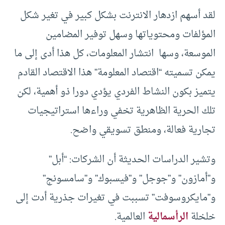
لقد أسهم ازدهار الانترنت بشكل كبير في تغير شكل
المؤلفات ومحتوياتها وسهل توفير المضامين
الموسعة، وسها انتشار المعلومات، كل هذا أدى إلى ما
يمكن تسميته “اقتصاد المعلومة” هذا الاقتصاد القادم
يتميز بكون النشاط الفردي يؤدي دورا ذو أهمية، لكن
تلك الحرية الظاهرية تخفي وراءها استراتيجيات
تجارية فعالة، ومنطق تسويقي واضح.
وتشير الدراسات الحديثة أن الشركات: “أبل”
و”أمازون” و”جوجل” و”فيسبوك” و”سامسونج”
و”مايكروسوفت” تسببت في تغيرات جذرية أدت إلى
خلخلة
الرأسمالية
العالمية.