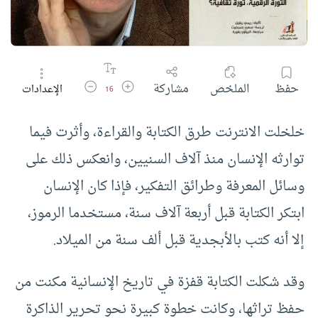
زيادة حجم الخط
تقليل حجم الخط
حفظ
الملخص
مشاركة
الإعدادات
16
خلخلت الانترنت طرق الكتابة والقراءة، وأثرت فيما
توارثه الإنسان منذ آلاف السنيين، وانعكس ذلك على
وسائل المعرفة وطرائق التفكير، فإذا كان الإنسان
ابتكر الكتابة قبل أربعة آلاف سنة، مستخدما الرموز،
إلا أنه كتب بالأبجدية قبل ألف سنة من الميلاد.
وقد شكلت الكتابة قفزة في تاريخ الإنسانية مكنت من
حفظ تراثها، وكانت خطوة كبيرة نحو تحرير الذاكرة