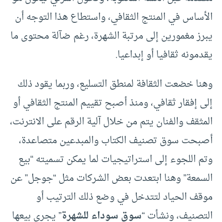
الأساس في المنتج الثقافي، واستطاع هذا التوجه أن
يبرز مغمورين إلى مرتبة الشهرة، رغم ضآلة محتوى ما
يقدمونه ثقافيا أو إبداعيا.
وهنا خضعت الثقافة لمنطق التسليع، وربما يقود ذلك
إلى إفقار ثقافي، ومنذ أصبح تقييم المنتج الثقافي أو
المثقف والفنان يتم من خلال آلية الرقم على الانترنت،
أصبحت سوق تصنيف الكتاب والمبدعين متصاعدة،
وتم اللجوء إلى استراتيجيات لما يمكن تسميته “بيع
السمعة” وهنا ابتعدت بعض الشركات مثل “جوجل” عن
موقف الحياد لتتدخل في وضع ذلك الترتيب أو
التصنيف، ونشأت “
سوق سوداء للشهرة
” يجري بيعها