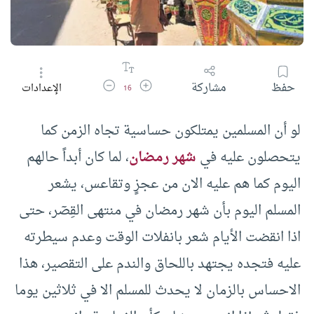
زيادة حجم الخط
تقليل حجم الخط
حفظ
مشاركة
الإعدادات
16
لو أن المسلمين يمتلكون حساسية تجاه الزمن كما
يتحصلون عليه في
شهر رمضان
، لما كان أبداً حالهم
اليوم كما هم عليه الان من عجزٍ وتقاعس، يشعر
المسلم اليوم بأن شهر رمضان في منتهى القِصٓر، حتى
اذا انقضت الأيام شعر بانفلات الوقت وعدم سيطرته
عليه فتجده يجتهد باللحاق والندم على التقصير، هذا
الاحساس بالزمان لا يحدث للمسلم الا في ثلاثين يوما