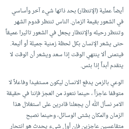
أيضاً عملية (الإنتظار) بحد ذاتها شيء آخر وأساسي
في الشعور بقيمة الزمان. الناس تنتظر قدوم الشهر
وتنتظر رحيله والإنتظار يجعل في الشعور تاثيرا عميقاً
حتى يشعر الإنسان بكل لحظة زمنية جميلة أو أليمة.
فيتمنى ألا ينتهي الوقت إذا سعد ويشعر أن الوقت لا
يتقدم أبداً إذا بئس.
الوعي بالزمن يدفع الانسان ليكون مستفيدا وفاعلاً لا
متوقفا عاجزاً ، حينما نتعوذ من العجز فإننا في حقيقة
الامر نسأل الله أن يجعلنا قادرين على استغلال هذا
الزمان والمكان بشتى الوسائل، وحينما نصبح
متقاعسين عاجزين فإن أول شيء يحدث هو انتحار