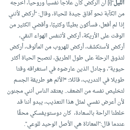
الليل
“[i] أن الركض كان علاجا نفسيا وروحيا، أخرجه
من الكآبة نحو آفاق جيدة للحياة، وقال: “أركض لأنني
إذا لم أفعل، فسأكون بطيئًا وكئيبًا، وأقضي الكثير من
الوقت على الأريكة، أركض لأتنفس الهواء النقي،
أركض لأستكشف، أركض للهروب من المألوف، أركض
لتذوق الرحلة على طول الطريق، لتصبح الحياة أكثر
حيوية”، وجادل الذين عارضوه في استغراقه وقتا
طويلا في التدريب، قائلا
: “
الألم هو طريقة الجسم
لتخليص نفسه من الضعف.. يعتقد الناس أنني مجنون
لأن أعرض نفسي لمثل هذا التعذيب، يبدو أننا قد
خلطنا الراحة بالسعادة، كان دوستويفسكي محقًا
عندما قال:”المعاناة هي الأصل الوحيد للوعي”.