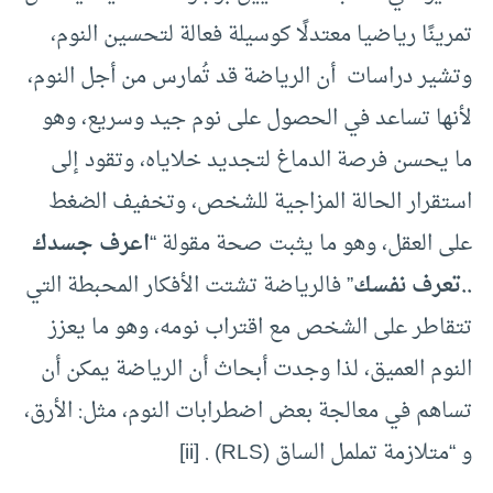
تمرينًا رياضيا معتدلًا كوسيلة فعالة لتحسين النوم،
وتشير دراسات أن الرياضة قد تُمارس من أجل النوم،
لأنها تساعد في الحصول على نوم جيد وسريع، وهو
ما يحسن فرصة الدماغ لتجديد خلاياه، وتقود إلى
استقرار الحالة المزاجية للشخص، وتخفيف الضغط
على العقل، وهو ما يثبت صحة مقولة “
اعرف جسدك
..تعرف نفسك
” فالرياضة تشتت الأفكار المحبطة التي
تتقاطر على الشخص مع اقتراب نومه، وهو ما يعزز
النوم العميق، لذا وجدت أبحاث أن الرياضة يمكن أن
تساهم في معالجة بعض اضطرابات النوم، مثل: الأرق،
و “متلازمة تململ الساق (RLS) . [ii]