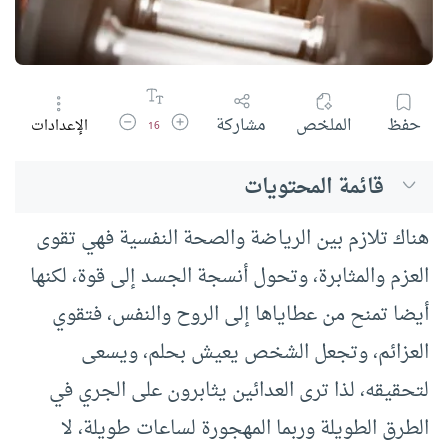
زيادة حجم الخط
تقليل حجم الخط
حفظ
الملخص
مشاركة
الإعدادات
16
قائمة المحتويات
هناك تلازم بين الرياضة والصحة النفسية فهي تقوى
العزم والمثابرة، وتحول أنسجة الجسد إلى قوة، لكنها
أيضا تمنح من عطاياها إلى الروح والنفس، فتقوي
العزائم، وتجعل الشخص يعيش بحلم، ويسعى
لتحقيقه، لذا ترى العدائين يثابرون على الجري في
الطرق الطويلة وربما المهجورة لساعات طويلة، لا