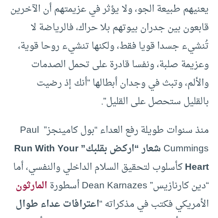
يعنيهم طبيعة الجو، ولا يؤثر في عزيمتهم أن الآخرين
قابعون بين جدران بيوتهم بلا حراك، فالرياضة لا
تُنشيء جسدا قويا فقط، ولكنها تنشيء روحا قوية،
وعزيمة صلبة، ونفسا قادرة على تحمل الصدمات
والألم، وتبث في وجدان أبطالها “أنك إذ رضيت
بالقليل ستحصل على القليل”.
منذ سنوات طويلة رفع العداء “بول كامينجز” Paul
Cummings
شعار “اركض بقلبك” Run With Your
Heart
كأسلوب لتحقيق السلام الداخلي والنفسي، أما
“دين كارنازيس” Dean Karnazes أسطورة
المارثون
الأمريكي فكتب في مذكراته “
اعترافات عداء طوال