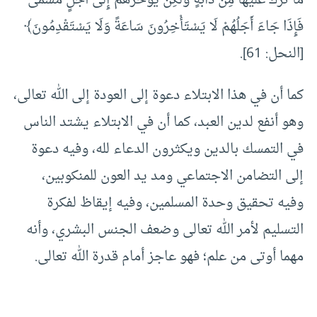
فَإِذَا جَاءَ أَجَلُهُمْ لَا يَسْتَأْخِرُونَ سَاعَةً وَلَا يَسْتَقْدِمُونَ﴾
[النحل: 61].
كما أن في هذا الابتلاء دعوة إلى العودة إلى الله تعالى،
وهو أنفع لدين العبد، كما أن في الابتلاء يشتد الناس
في التمسك بالدين ويكثرون الدعاء لله، وفيه دعوة
إلى التضامن الاجتماعي ومد يد العون للمنكوبين،
وفيه تحقيق وحدة المسلمين، وفيه إيقاظ لفكرة
التسليم لأمر الله تعالى وضعف الجنس البشري، وأنه
مهما أوتى من علم؛ فهو عاجز أمام قدرة الله تعالى.