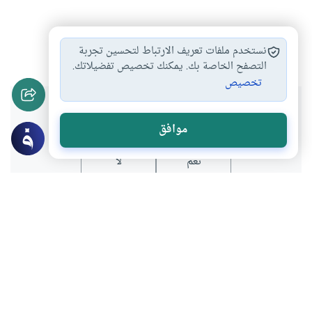
السنن الكونية
الزلزال
العقاب
#
#
#
نستخدم ملفات تعريف الارتباط لتحسين تجربة
التصفح الخاصة بك. يمكنك تخصيص تفضيلاتك.
تخصيص
هل انتفعت بهذا المحتوى؟
موافق
نعم
لا
عن الكاتب
مسعود صبري
لديه 229 مقالة
باحث في الموسوعة الفقهية الكويتية ومحاضر بكلية الشريعة