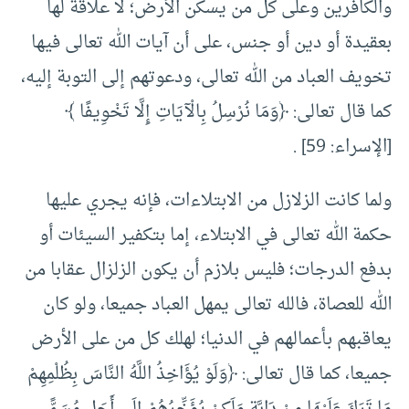
والكافرين وعلى كل من يسكن الأرض؛ لا علاقة لها
بعقيدة أو دين أو جنس، على أن آيات الله تعالى فيها
تخويف العباد من الله تعالى، ودعوتهم إلى التوبة إليه،
كما قال تعالى: ﴿وَمَا نُرْسِلُ بِالْآيَاتِ إِلَّا ‌تَخْوِيفًا ﴾
[الإسراء: 59] .
ولما كانت الزلازل من الابتلاءات، فإنه يجري عليها
حكمة الله تعالى في الابتلاء، إما بتكفير السيئات أو
بدفع الدرجات؛ فليس بلازم أن يكون الزلزال عقابا من
الله للعصاة، فالله تعالى يمهل العباد جميعا، ولو كان
يعاقبهم بأعمالهم في الدنيا؛ لهلك كل من على الأرض
جميعا، كما قال تعالى: ﴿‌وَلَوْ ‌يُؤَاخِذُ اللَّهُ النَّاسَ بِظُلْمِهِمْ
مَا تَرَكَ عَلَيْهَا مِنْ دَابَّةٍ وَلَكِنْ يُؤَخِّرُهُمْ إِلَى أَجَلٍ مُسَمًّى