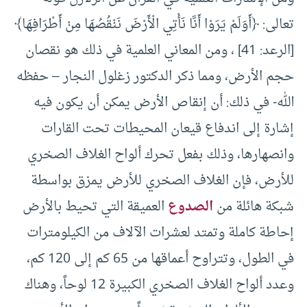
تعالى: ﴿أَوَلَمْ يَرَوْا أَنَّا نَأْتِي الْأَرْضَ نَنْقُصُهَا مِنْ ‌أَطْرَافِهَا﴾
[الرعد: 41] ، ومن المعاني العلمية في ذلك هو نقصان
حجم الأرض، ومما ذكر الدكتور زغلول النجار – حفظه
الله- في ذلك: أن إنقاص الأرض يمكن أن يكون فيه
إشارة إلى اندفاع قيعان المحيطات تحت القارات
وانصهارها، وذلك بفعل تحرك ألواح الغلاف الصخري
للأرض، فإن الغلاف الصخري للأرض يمزق بواسطة
شبكة هائلة من
الصدوع
العميقة التي تحيط بالأرض
إحاطة كاملة وتمتد لعشرات الآلاف من الكيلومترات
في الطول، وتتراوح أعماقها من 65 كم إلى 120 كم،
وعدد ألواح الغلاف الصخري الكبيرة 12 لوحاً، وهناك