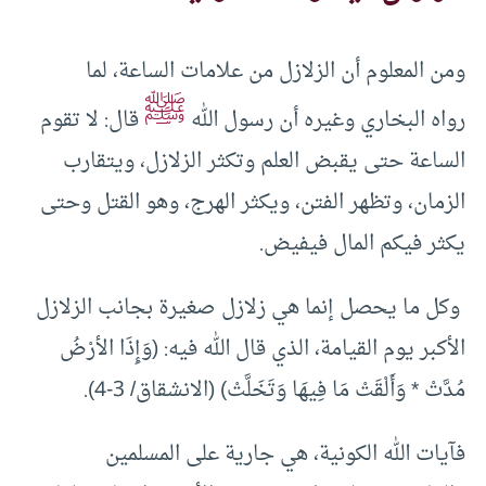
ومن المعلوم أن الزلازل من علامات الساعة، لما
ﷺ
رواه البخاري وغيره أن رسول الله
قال: لا تقوم
الساعة حتى يقبض العلم وتكثر الزلازل، ويتقارب
الزمان، وتظهر الفتن، ويكثر الهرج، وهو القتل وحتى
يكثر فيكم المال فيفيض.
وكل ما يحصل إنما هي زلازل صغيرة بجانب الزلازل
الأكبر يوم القيامة، الذي قال الله فيه: (وَإِذَا الأرْضُ
مُدَّتْ * وَأَلْقَتْ مَا فِيهَا وَتَخَلَّتْ) (الانشقاق/ 3-4).
فآيات الله الكونية، هي جارية على المسلمين