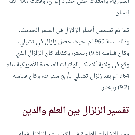
السورية، وامتدت حتى حدود إيران، وقتلت مائة ألف
إنسان.
كما تم تسجيل أخطر الزلازل في العصر الحديث،
وذلك سنة 1960م، حيث حصل زلزال في تشيلي،
وكان قياسه (9.6) ريختر، وكذلك كان الزلزال الذي
وقع في ولاية ألاسكا بالولايات المتحدة الأمريكية عام
1964م بعد زلزال تشيلي بأربع سنوات، وكان قياسه
(9.2) ريختر.
تفسير الزلزال بين العلم والدين
ومن الإشارات العلمية في القرآن عن الزلازل قوله