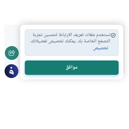
هل انتفعت بهذا المحتوى؟
نستخدم ملفات تعريف الارتباط لتحسين تجربة
التصفح الخاصة بك. يمكنك تخصيص تفضيلاتك.
تخصيص
نعم
لا
موافق
عن الكاتب
شيخنا محمد عمو
لديه 82 مقالة
بعض أعماله