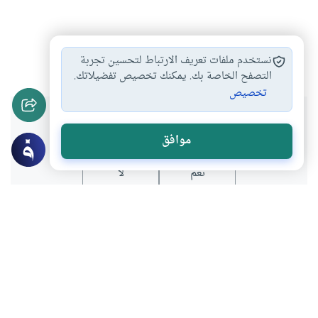
الصبر
#
نستخدم ملفات تعريف الارتباط لتحسين تجربة
التصفح الخاصة بك. يمكنك تخصيص تفضيلاتك.
تخصيص
هل انتفعت بهذا المحتوى؟
موافق
نعم
لا
عن الكاتب
علي الصلابي
لديه 175 مقالة