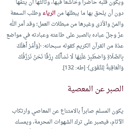
ويكون قلبه حاضراً وخاشعاً فيها، وثالثها أن يتمّها
دون أن يلحق بها ما يبطلها من
الرياء
وطلب السمعة
والمنّ والأذى وغيرها من مبطلات العمل؛ وقد أمر الله
عزّ وجلّ عباده بالصبر على طاعته وعبادته في مواضع
عدّة من القرآن الكريم كقوله سبحانه: ﴿وَأْمُرْ أَهْلَكَ
بِالصَّلَاةِ وَاصْطَبِرْ عَلَيْهَا لَا نَسْأَلُكَ رِزْقًا نَحْنُ نَرْزُقُكَ
وَالْعَاقِبَةُ لِلتَّقْوَى﴾ [طه: 132].
الصبر عن المعصية
يكون المسلم صابراً بالامتناع عن المعاصي وارتكاب
الآثام، فيصبر على ترك الشهوات المحرمة، ويمسك