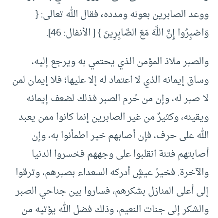
ووعد الصابرين بعونه ومدده
،
فقال الله تعالى: {
وَاصْبِرُوا إِنَّ اللَّهَ مَعَ الصَّابِرِينَ } [ الأنفال: 46].
والصبر ملاذ المؤمن الذي يحتمي به ويرجع إليه،
وساق إيمانه الذي لا اعتماد له إلا عليها؛ فلا إيمان لمن
لا صبر له، وإن من حُرم الصبر فذلك لضعف إيمانه
ويقينه، وكثيرٌ من غير الصابرين إنما كانوا ممن يعبد
الله على حرف، فإن أصابهم خير اطمأنوا به، وإن
أصابتهم فتنة انقلبوا على وجههم فخسروا الدنيا
والآخرة. فخيرُ عيشٍ أدركه السعداء بصبرهم، وترقوا
إلى أعلى المنازل بشكرهم، فساروا بين جناحي الصبر
والشكر إلى جنات النعيم، وذلك فضل الله يؤتيه من