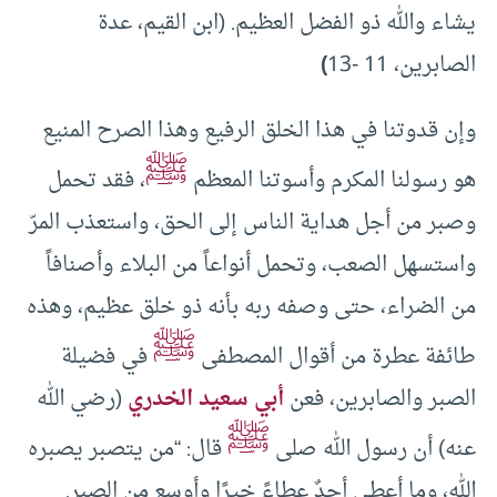
يشاء والله ذو الفضل العظيم. (ابن القيم، عدة
الصابرين، 11 -13
)
وإن قدوتنا في هذا الخلق الرفيع وهذا الصرح المنيع
ﷺ
هو رسولنا المكرم وأسوتنا المعظم
، فقد تحمل
وصبر من أجل هداية الناس إلى الحق، واستعذب المرّ
واستسهل الصعب، وتحمل أنواعاً من البلاء وأصنافاً
من الضراء، حتى وصفه ربه بأنه ذو خلق عظيم، وهذه
ﷺ
طائفة عطرة من أقوال المصطفى
في فضيلة
الصبر والصابرين، فعن
أبي سعيد الخدري
(رضي الله
ﷺ
عنه) أن رسول الله صلى
قال: “من يتصبر يصبره
الله، وما أعطي أحدٌ عطاءً خيرًا وأوسع من الصبر.