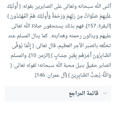
أثنى الله سبحانه وتعالى على الصابرين بقوله: { أُولَئِكَ
عَلَيْهِمْ صَلَوَاتٌ مِنْ رَبِّهِمْ وَرَحْمَةٌ وَأُولَئِكَ هُمُ الْمُهْتَدُونَ }
[البقرة: 157]، فهم بذلك يستحقون صلاة الله تعالى
عليهم وينالون رحمته وهدايته. كما ينال المسلم عند
تخلّقه بالصبر الأجر العظيم، قال تعالى: { إِنَّمَا يُوَفَّى
الصَّابِرُونَ أَجْرَهُم بِغَيْرِ حِسَابٍ } [الزمر: 10]
،
والمسلم
الصابر حقيقٌ بنيل محبة الله سبحانه؛ لقوله تعالى: {
وَاللَّهُ يُحِبُّ الصَّابِرِينَ } [آل عمران: 146].
قائمة المراجع