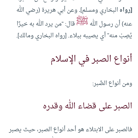
[رواه
البخاري ومسلم]
.
وعن أبي هريرة (رضي الله
ﷺ
عنه) أن رسول الله
قال: “من يرد الله به خيرًا
يُصِبْ منه” أي يصيبه ببلاء. [رواه البخاري ومالك].
أنواع الصبر في الإسلام
ومن أنواع الصَّبر:
الصبر على قضاء الله وقدره
فالصبر على الابتلاء هو أحد أنواع الصبر، حيث يصبر