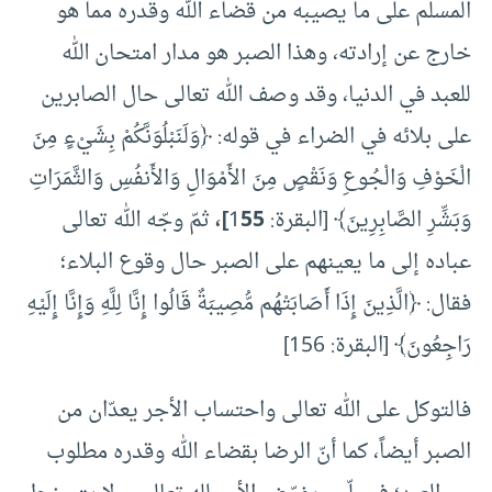
المسلم على ما يصيبه من قضاء الله وقدره مما هو
خارج عن إرادته، وهذا الصبر هو مدار امتحان الله
للعبد في الدنيا، وقد وصف الله تعالى حال الصابرين
على بلائه في الضراء في قوله: ﴿وَلَنَبْلُوَنَّكُمْ بِشَيْءٍ مِنَ
الْخَوْفِ وَالْجُوعِ وَنَقْصٍ مِنَ الأَمْوَالِ وَالأَنفُسِ وَالثَّمَرَاتِ
وَبَشِّرِ الصَّابِرِينَ﴾ [البقرة: 1
55]،
ثمّ وجّه الله تعالى
عباده إلى ما يعينهم على الصبر حال وقوع البلاء؛
فقال: ﴿الَّذِينَ إِذَا أَصَابَتْهُم مُّصِيبَةٌ قَالُوا إِنَّا لِلَّهِ وَإِنَّا إِلَيْهِ
رَاجِعُونَ﴾ [البقرة: 156]
فالتوكل على الله تعالى واحتساب الأجر يعدّان من
الصبر أيضاً، كما أنّ الرضا بقضاء الله وقدره مطلوب