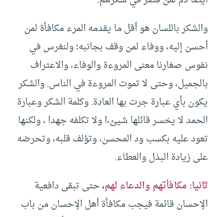
أيضا ذمٌ لمن قصر في شكرهم.
والشكر باللسان هو أقل ما يقدمه المرء مكافأة لمن
أحسن إليه، ووفاء لمن وقف بجانبه؛ ولنغرس في
نفوس صغارنا معنى المروءة والوفاء، والاعتراف
بالجميل، وحتى لا تموت المروءة في الناس. والشكر
يكون بأي عبارة جرت بها العادة. وكلمة الشكر وعبارة
الحمد لا يخسر قائلها شيئ،ا ولا تكلفه جهدا ، ولكنها
تعود عليه بكسب ود المحسن، وتؤلف قلبه، وتحرضه
على زيادة البذل والعطاء.
ثانيا: مكافأتهم والدعاء
لهم
،
حتى تبقى دافعية
الإحسان قائمة فيجب مكافأة أهل الإحسان من باب