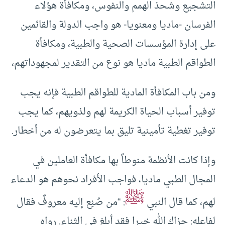
التشجيع وشحذ الهمم والنفوس، ومكافأة هؤلاء
الفرسان -ماديا ومعنويا- هو واجب الدولة والقائمين
على إدارة المؤسسات الصحية والطبية، ومكافأة
الطواقم الطبية ماديا هو نوع من التقدير لمجهوداتهم،
ومن باب المكافأة المادية للطواقم الطبية فإنه يجب
توفير أسباب الحياة الكريمة لهم ولذويهم، كما يجب
توفير تغطية تأمينية تليق بما يتعرضون له من أخطار.
وإذا كانت الأنظمة منوطاً بها مكافأة العاملين في
المجال الطبي ماديا، فواجب الأفراد نحوهم هو الدعاء
ﷺ
لهم، كما قال النبي
: “من صُنِع إليه معروفٌ فقال
لفاعله: جزاك الله خيرا فقد أبلغ في الثناء. رواه