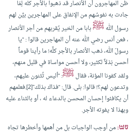
ظن المهاجرون أن الأنصار قد ذهبوا بالأجر كله لِمَا
جادت به نفوسُهم من الإنفاق على المهاجرين بيَّن لهم
ﷺ
رسول الله
بابا من الخير يُقربهم من أجر الأنصار
، فعن أنس رضي الله عنه أن المهاجرين قالوا : “يا
رسولَ الله، ذهب الأنصار بالأجر كلِّه! ما رأينا قوماً
أحسن بَذلاً لكثير، ولا أحسن مواساة في قليل منهم،
ﷺ
ولقد كفونا المؤنة، فقال
: “أليس تُثنون عليهم،
وتدعون لهم؟! قالوا: بلى. قال: “فذاك بذلك”
[2]
.فعلمهم
أن يكافئوا إحسان المحسن بالدعاء له ، أو بالثناء عليه
وبهذا لا يفوته الأجر.
ثالثا:
من أوجب الواجبات بل من أهمها وأخطرها تجاه