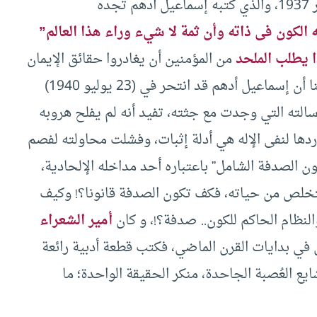
ده
 الكون فى ذاته وأن ثمة لا شيء وراء هذا العالم”
ا يطلب الملحد
من المؤمنين أن يغادروا حقائق الإيمان
ونصاعة معرفة الخالق إلى الإيمان بالعدم، ونذكر هنا أن إسماعيل أدهم قد انتحر في (23 يوليو 1940)
سالته التي وجدت مع جثته، تفيد أنه لم يفلح هروبه
وردها لنفى الإله هي أدلة إثبات، وفشلت محاولته لفصم
ون الصدفة الشامل” باعتباره أحد مداخله الإلحادية،
لتخلص من حياته، فكف تكون الصدفة قانونا؟! وكيف
لنظام الحاكم للكون.. صدفة؟!، و كان
أمير الشعراء
في بدايات القرن الماضي، فكتب قطعة أدبية رائعة
ايع العُصبة الجاحدة، منكر الحقيقة الواحدة؛ ما