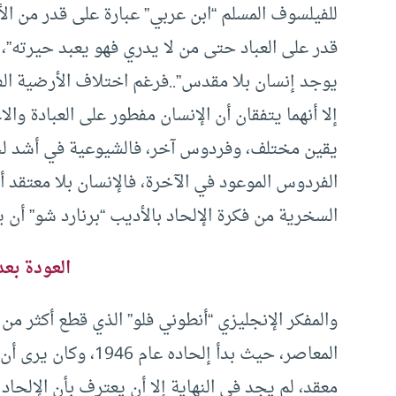
للفيلسوف المسلم “ابن عربي” عبارة على قدر من الأهم
قدر على العباد حتى من لا يدري فهو يعبد حيرته”، و
يوجد إنسان بلا مقدس”..فرغم اختلاف الأرضية الفك
إلا أنهما يتفقان أن الإنسان مفطور على العبادة وا
يقين مختلف، وفردوس آخر، فالشيوعية في أشد لحظ
الفردوس الموعود في الآخرة، فالإنسان بلا معتقد 
السخرية من فكرة الإلحاد بالأديب “برنارد شو” أن ي
العودة بع
والمفكر الإنجليزي “أنطوني فلو” الذي قطع أكثر من
المعاصر، حيث بدأ إلح
معقد، لم يجد في النهاية إلا أن يعترف بأن الإلحاد 