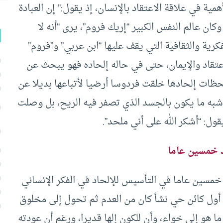
ية في علاقة الاعتقاد بالإنسان، إذ يقول:” إن العبادة
كان عالم النفس الكبير “إريك فروم”، يرى “أنه لا
رية والثقافية التي يقف عليها “ابن عربي” و”فروم”
لاعتقاد والإيمان، حتى في حاله إلحاده فهو يبحث عن
ات إلحادها خلقت فردوسا أرضيا لأتباعها بديلا عن
أشبه ما يكون بالجسد الذي تصفر فيه الريح، بل وصلت
قول: “أشكر الله على أني ملحد”.
د خمسين عاما
 خمسين عاما في التأسيس للإلحاد في الفكر الإنساني
اده عام 1946، وكان يرى أن أول كائن حي نشأ كان من العدم ثم تحول إلى مخلوق
ما هو إلى خواء، وأن للكون إلها قديرا، ورغم أن عودته