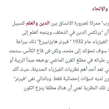
 والإلحاد
رب” مدركا لضرورة الاتساق بين
الدين والعلم
كسبيل
ى أن “يرتكس الدين في التخلف، ويتجه العلم إلى
الإلحاد”، وصاغ الألماني الحائز على جائزة نوبل في الفيزياء عام 1932 ” فيرنر هايزنبيرغ” ذلك ببراعة
ية سوف تحوّلك إلى ملحد، ولكن فى قاع الكأس، ستجد
من عليائه في مطلع القرن الماضي بوضعه مبدأ الريبة أو
تي تعد أحد أهم نظريات الفيزياء الحديثة، حيث أكد
ون لديه تنبؤات إحصائية فقط. وبالتالي نفى “فيرنر”
ن تلك النظرية تعني أن هناك مطلقا ينزع الكون