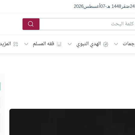
24
صَفَر
1448 هـ
-
07
أغسطس
2026
جمات
الهدي النبوي
فقه المسلم
المزيد