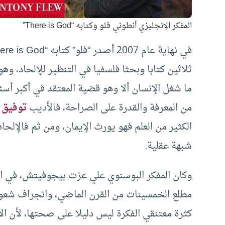
المفكر الإنجليزي أنطوني فلو وكتابه “There is God”
ثلاثين كتابا وبحثا فلسفيا في التنظير للإلحاد، وهو
ما شغل الإنسان ألا وهو قضية المعتقد في أكبر أسئلت
من المعرفة والقدرة على الصراحة، فالأديب
توفيق 
الكثير من العلم فهو يورث الإيمان، ومن ثم فالإلحا
شبهة عقلية.
وكان المفكر البوسنوي علي عزت بيجوفيتش، في الفت
مطلع الخمسينات من القرن الماضي، وانجراف شعوب ن
كثرة معتنقي الفكرة ليس دليلا على صحتها، لأن ا