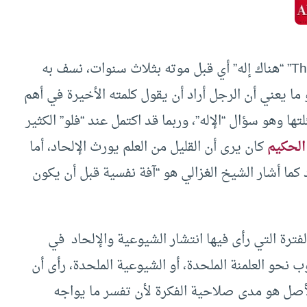
في نهاية عام 2007 أصدر “فلو” كتابه “There is God” “هناك إله” أي قبل موته بثلاث سنوات، نسف به
 ما يعني أن الرجل أراد أن يقول كلمته الأخيرة في أهم
ها وهو سؤال “الإله”، وربما قد اكتمل عند “فلو” الكثير
الحكيم
كان يرى أن القليل من العلم يورث الإلحاد، أما
د كما أشار الشيخ الغزالي هو “آفة نفسية قبل أن يكون
رة التي رأى فيها انتشار الشيوعية والإلحاد في
حو العلمنة الملحدة، أو الشيوعية الملحدة، رأى أن
لأصل هو مدى صلاحية الفكرة لأن تفسر ما يواجه