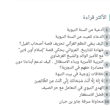
الأكثر قراءة
أدعية من السنة النبوية
1
الدعاء للميت من السنة النبوية
2
كيف ينفي النظم القرآني تحريف قصة أصحاب الفيل؟
3
شهادة للتاريخ.. المرواني يحكي قصة “إسلام أون لاين”
4
مع الأمير الوالد والشيخ القرضاوي
التربية الأسرية وبناء الاستقلال .. كيف ندعم أبناءنا دون
5
مصادرة حقهم في التجربة؟
خلافات زوجية في بيت النبوة
6
لَا إِلَهَ إِلَّا أَنْتَ سُبْحَانَكَ إِنِّي كُنْتُ مِنَ الظَّالِمِينَ
7
الهدي النبوي في التعامل مع حر الصيف
8
فضل الاستغفار
9
محاولة سرقة جابر بن حيان
10