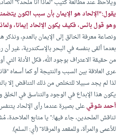
ويلاحظ عند مطالعة كتيب “لماذا أنا ملحد؟” الصادر 1937، والذي كتبه إسماعيل أدهم تج
يقول:”الإلحاد هو الإيمان بأن سبب الكون يتضمنه
وهو قول بائس، فكيف يكون الإلحاد إيمانا، ولماذ
بعدما ألقى بنفسه في البحر بالإسكندرية، غير أن ر
من حقيقة الاعتراف بوجود الله، فكل الأدلة التي أ
عرى العلاقة بين السبب والنتيجة أو كما أسماه “قان
لذا لم يجد سبيلا للتخلص من ذلك التناقض إلا با
يكون هذا الإبداع في الوجود والتناسق في الخلق وا
أحمد شوقي
على بصيرة عندما رأى الإلحاد يتنفس 
تناقش الملحدين، جاء فيها:” يا متابع الملاحدة، مُش
للأعمى والمرآة، وللمقعد والمرقاة” (أي: السلم).