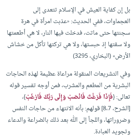
بل إن كفاية العيش في الإسلام تتعدى إلى
العجماوات، ففي الحديث: «عذبت امرأة في هرة
سجنتها حتى ماتت، فدخلت فيها النار، لا هي أطعمتها
ولا سقتها إذ حبستها، ولا هي تركتها تأكل من ‌خشاش
الأرض» (البخاري، 3295)
وفي التشريعات المنقولة مراعاة عظيمة لهذه الحاجات
البشرية من المطعم والمشرب، فمن أوجه تفسير قوله
تعالى: {
فَإِذَا فَرَغْتَ فَانْصَبْ وَإِلَى رَبِّكَ فَارْغَبْ
}،
[الشرح، 8،7] قولهم: بأنه الانتهاء من حاجات النفس
وضروراتها، واللجأ إلى الله بعد ذلك بالضراعة والدعاء
وتجويد العبادة.