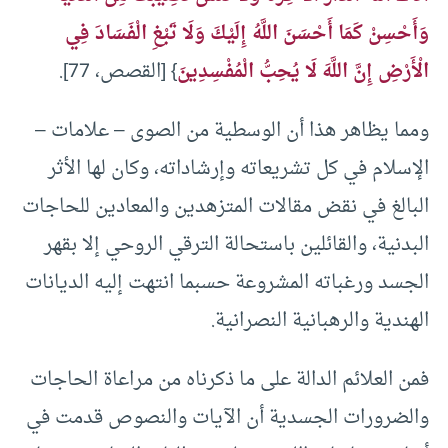
وَأَحْسِنْ كَمَا أَحْسَنَ اللَّهُ إِلَيْكَ وَلَا تَبْغِ الْفَسَادَ فِي
الْأَرْضِ إِنَّ اللَّهَ لَا يُحِبُّ الْمُفْسِدِينَ
} [القصص، 77].
ومما يظاهر هذا أن الوسطية من الصوى – علامات –
الإسلام في كل تشريعاته وإرشاداته، وكان لها الأثر
البالغ في نقض مقالات المتزهدين والمعادين للحاجات
البدنية، والقائلين باستحالة الترقي الروحي إلا بقهر
الجسد ورغباته المشروعة حسبما انتهت إليه الديانات
الهندية والرهبانية النصرانية.
فمن العلائم الدالة على ما ذكرناه من مراعاة الحاجات
والضرورات الجسدية أن الآيات والنصوص قدمت في