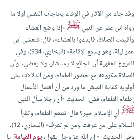
وقد جاء من الآثار في الوفاء بحاجات النفس أولا ما
ﷺ
رواه ابن عمر عن النبي
، «إذا ‌وضع ‌العشاء
وأقيمت الصلاة، فابدءوا بالعشاء»، قال: فتعشى ابن
عمر ليلة، وهو يسمع الإقامة» (البخاري، 934)، وفي
الفروع الفقهية أن الجائع لا يستشار، ولا يقضي، وأن
الصلاة مكروهة مع حضور الطعام، ومن الدلالات على
أولوية كفاية العيش ما ورد من أن أفضل الأعمال
إطعام الطعام، ففي الحديث «أن رجلا سأل النبي
ﷺ
: أي الإسلام خير؟ قال: ‌تطعم ‌الطعام، وتقرأ
السلام على من عرفت ومن لم تعرف» (البخاري، 12)،
وفي الحديث: « إن الله عز وجل يقول،
يوم القيامة
: يا