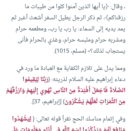
، وقال: ﴿يا أيها الذين آمنوا كلوا من طيبات ما
رزقناكم﴾، ثم ذكر الرجل يطيل السفر أشعث أغبر ثم
يمد يديه إلى السماء: يا رب يا رب، ومطعمه حرام
ومشربه حرام وملبسه حرام، وغذي بالحرام فأنى
يستجاب لذلك؟» (مسلم، 1015).
ومما يدل على تلازم الكفاية مع العبادة ما ورد في
دعاء إبراهيم عليه السلام لذريته: {
رَبَّنَا لِيُقِيمُوا
الصَّلَاةَ فَاجْعَلْ أَفْئِدَةً مِنَ النَّاسِ تَهْوِي إِلَيْهِمْ وَارْزُقْهُمْ
مِنَ الثَّمَرَاتِ لَعَلَّهُمْ يَشْكُرُونَ
} [إبراهيم، 37].
وفي إتمام مناسك الحج نقرأ قوله تعالى: {
لِيَشْهَدُوا
مَنَافِعَ لَهُمْ وَيَذْكُرُوا اسْمَ اللَّهِ فِي أَيَّامٍ مَعْلُومَاتٍ عَلَى