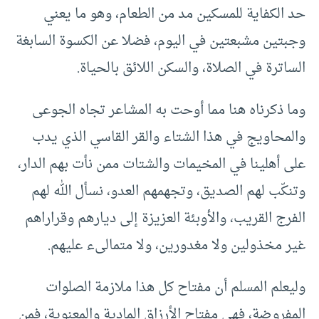
حد الكفاية للمسكين مد من الطعام، وهو ما يعني
وجبتين مشبعتين في اليوم، فضلا عن الكسوة السابغة
الساترة في الصلاة، والسكن اللائق بالحياة.
وما ذكرناه هنا مما أوحت به المشاعر تجاه الجوعى
والمحاويج في هذا الشتاء والقر القاسي الذي يدب
على أهلينا في المخيمات والشتات ممن نأت بهم الدار،
وتنكّب لهم الصديق، وتجهمهم العدو، نسأل الله لهم
الفرج القريب، والأوبئة العزيزة إلى ديارهم وقراراهم
غير مخذولين ولا مغدورين، ولا متمالىء عليهم.
وليعلم المسلم أن مفتاح كل هذا ملازمة الصلوات
المفروضة، فهي مفتاح الأرزاق المادية والمعنوية، فمن