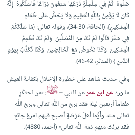
صَلُّوهُ ثُمَّ فِي سِلْسِلَةٍ ذَرْعُهَا سَبْعُونَ ذِرَاعًا فَاسْلُكُوهُ إِنَّهُ
كَانَ لَا يُؤْمِنُ بِاللَّهِ الْعَظِيمِ وَلَا يَحُضُّ عَلَى طَعَامِ
الْمِسْكِينِ}، (الحاقة، 30-34)، وقوله تعالى: {مَا سَلَكَكُمْ
فِي سَقَرَ قَالُوا لَمْ نَكُ مِنَ الْمُصَلِّينَ وَلَمْ نَكُ نُطْعِمُ
الْمِسْكِينَ وَكُنَّا نَخُوضُ مَعَ الْخَائِضِينَ وَكُنَّا نُكَذِّبُ بِيَوْمِ
الدِّينِ } (المدثر، 42-46).
وفي حديث شاهد على خطورة الإخلال بكفاية العيش
ﷺ
ما ورد
عن ابن عمر
عن النبي –
: «من احتكَرِ
طعاماً أربعين ليلة فقد برئ من الله تعالى وبرئ الله
تعالى منه، وأَيُّما أهلُ ‌عَرْصَةٍ أصبح فيهم امرؤ جائع
فقد برئتْ منهم ذمة الله تعالى» (أحمد، 4880).