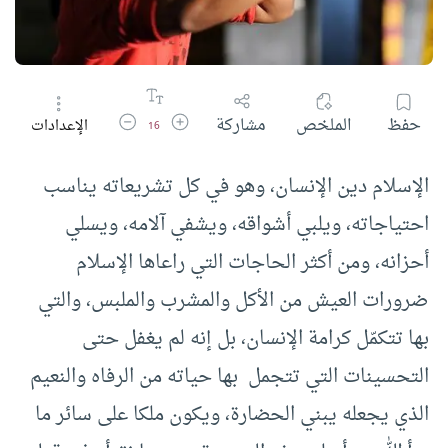
زيادة حجم الخط
تقليل حجم الخط
حفظ
الملخص
مشاركة
الإعدادات
16
الإسلام دين الإنسان، وهو في كل تشريعاته يناسب
احتياجاته، ويلبي أشواقه، ويشفي آلامه، ويسلي
أحزانه، ومن أكثر الحاجات التي راعاها الإسلام
ضرورات العيش من الأكل والمشرب والملبس، والتي
بها تتكمّل كرامة الإنسان، بل إنه لم يغفل حتى
التحسينات التي تتجمل بها حياته من الرفاه والنعيم
الذي يجعله يبني الحضارة، ويكون ملكا على سائر ما