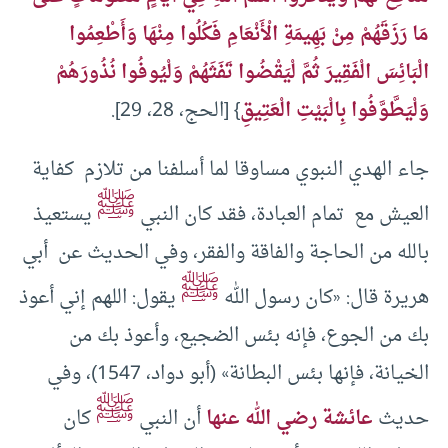
مَا رَزَقَهُمْ مِنْ بَهِيمَةِ الْأَنْعَامِ فَكُلُوا مِنْهَا وَأَطْعِمُوا
الْبَائِسَ الْفَقِيرَ ثُمَّ لْيَقْضُوا تَفَثَهُمْ وَلْيُوفُوا نُذُورَهُمْ
وَلْيَطَّوَّفُوا بِالْبَيْتِ الْعَتِيقِ
} [الحج، 28، 29].
جاء الهدي النبوي مساوقا لما أسلفنا من تلازم كفاية
ﷺ
العيش مع تمام العبادة، فقد كان النبي
يستعيذ
بالله من الحاجة والفاقة والفقر، وفي الحديث عن ‌أبي
ﷺ
هريرة قال: «كان رسول الله
يقول: اللهم إني أعوذ
بك من الجوع، فإنه بئس ‌الضجيع، وأعوذ بك من
الخيانة، فإنها بئس البطانة» (أبو دواد، 1547)، وفي
ﷺ
حديث
عائشة رضي الله عنها
أن النبي
كان