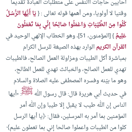
أحايين حاجات االنفس على متطلبات العبادة تقديما
وقتيا لا أولويا، ومن أهمها قوله تعالى : {
يَا أَيُّهَا الرُّسُلُ
كُلُوا مِنَ الطَّيِّبَاتِ وَاعْمَلُوا صَالِحًا إِنِّي بِمَا تَعْمَلُونَ
عَلِيمٌ
} [المؤمنون، 51]، وهو الخطاب الإلهي الوحيد في
القرآن الكريم
الوارد بهذه الصيغة للرسل الكرام
بمباشرة أكل الطيبات ومزاولة العمل الصالح، فالطيبات
تهدي للعمل الصالح، والخبائث تهدي للعمل الطالح،
وهو ما بيّنه وفسره المصطفى عليه الصلاة والسلام
ﷺ
في حديث أبي هريرة قال: قال رسول الله
: «أيها
الناس إن الله طيب لا يقبل إلا طيبا وإن الله أمر
المؤمنين بما أمر به المرسلين، فقال: ﴿يا أيها الرسل
‌كلوا ‌من ‌الطيبات واعملوا صالحا إني بما تعملون عليم﴾