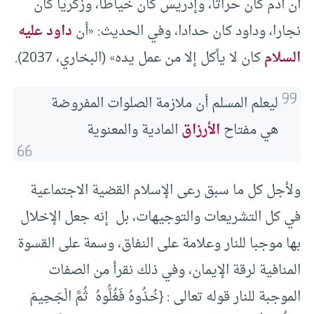
أن آدم كان حراثا، وإدريس كان خياطا، وزكريا كان
نجارا، وداود كان حدادا، وفي الحديث: «أن
داود عليه
السلام
‌كان ‌لا ‌يأكل إلا من عمل يده» (البخاري، 2037).
ليعلم المسلم أن ملازمة الصلوات المفروضة
هي مفتاح
الأرزاق
المادية والمعنوية
ولأجل كل ما سبق رعى الإسلام القضية الاجتماعية
في كل التشريعات والتوجيهات، بل إنه جعل الإخلال
بها موجبا للنار وعلامة على النفاق، وسمة على القسوة
المنافية لرقة الإيمان، وفي ذلك نقرأ من الصفات
الموجبة للنار قوله تعالى : {خُذُوهُ فَغُلُّوهُ ثُمَّ الْجَحِيمَ