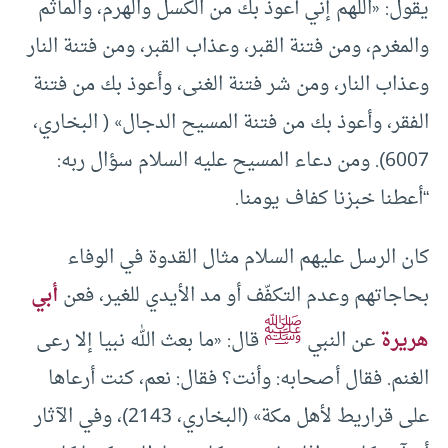
يقول: «اللهم إني أعوذ بك من الكسل والهرم، والمأثم
والمغرم، ومن فتنة القبر، وعذاب القبر، ومن فتنة النار
وعذاب النار، ومن شر فتنة الغنى، وأعوذ بك من فتنة
‌الفقر، وأعوذ بك من فتنة المسيح الدجال» ( البخاري،
6007). ومن دعاء المسيح عليه السلام سؤال ربه:
“أعطنا خبزنا كفاف يومنا.
كان الرسل عليهم السلام مثال القدوة في الوفاء
بحاجاتهم وعدم التكفّف أو مد الأيدي للغير، فعن
أبي
ﷺ
هريرة
عن النبي
قال: «ما بعث الله نبيا ‌إلا ‌رعى
‌الغنم. فقال أصحابه: وأنت؟ فقال: نعم، كنت أرعاها
على قراريط لأهل مكة» (البخاري، 2143)، وفي الآثار