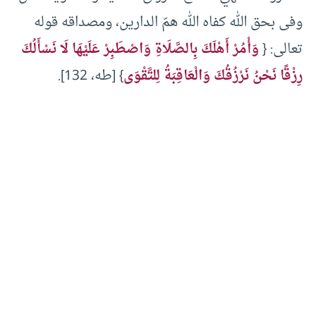
وفى بحق الله كفاه الله همّ الدارين، ومصداقه قوله
تعالى: {
وَأْمُرْ أَهْلَكَ بِالصَّلَاةِ وَاصْطَبِرْ عَلَيْهَا لَا نَسْأَلُكَ
رِزْقًا نَحْنُ نَرْزُقُكَ وَالْعَاقِبَةُ لِلتَّقْوَى
} [طه، 132].