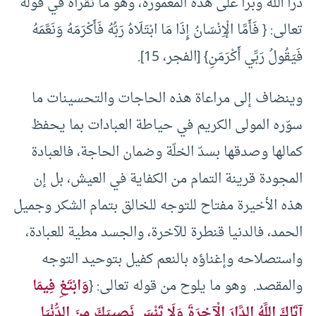
درأ الله وبرأ على هذه المعمورة، وهو ما نقرأه في قوله
تعالى: { فَأَمَّا الْإِنْسَانُ إِذَا مَا ابْتَلَاهُ رَبُّهُ فَأَكْرَمَهُ وَنَعَّمَهُ
فَيَقُولُ رَبِّي أَكْرَمَنِ} [الفجر، 15].
وينضاف إلى مراعاة هذه الحاجات والتحسينات ما
سوّره المولى الكريم في حياطة العبادات بما يحفظ
كمالها وصدقها بسدّ الخلّة وضمان الحاجة، فالعبادة
المجودة قرينة التمام من الكفاية في العيش، بل إن
هذه الأخيرة مفتاح للتوجه للخالق بتمام الشكر وجميل
الحمد، فالدنيا قنطرة للآخرة، والجسد مطية للعبادة،
واستصلاحه وإغناؤه بالنعم كفيل بتوحيد التوجه
والمقصد. وهو ما يلوح من قوله تعالى: {
وَابْتَغِ فِيمَا
آتَاكَ اللَّهُ الدَّارَ الْآخِرَةَ وَلَا تَنْسَ نَصِيبَكَ مِنَ الدُّنْيَا