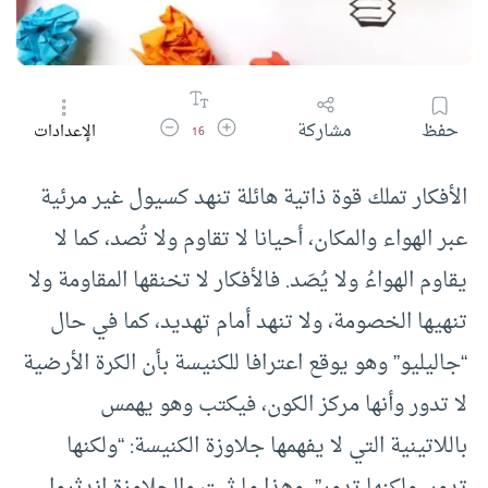
زيادة حجم الخط
تقليل حجم الخط
حفظ
مشاركة
الإعدادات
16
الأفكار تملك قوة ذاتية هائلة تنهد كسيول غير مرئية
عبر الهواء والمكان، أحيانا لا تقاوم ولا تُصد، كما لا
يقاوم الهواءُ ولا يُصَد. فالأفكار لا تخنقها المقاومة ولا
تنهيها الخصومة، ولا تنهد أمام تهديد، كما في حال
“جاليليو” وهو يوقع اعترافا للكنيسة بأن الكرة الأرضية
لا تدور وأنها مركز الكون، فيكتب وهو يهمس
باللاتينية التي لا يفهمها جلاوزة الكنيسة: “ولكنها