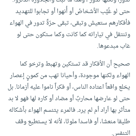
تدور، ولكنها تدور”، وهذا ما ثبت والجلاوزة اندثروا.
حتى لو غُيِّب الأشخاصُ أو أُنهوا أو تجابوا للتهديد
فأفكارهم ستعيش وتبقى، تبقى حرّةً تدور في الهواء
وتنتقل في تياراته كما كانت وكما ستكون حتى لو
غاب مبدعوها.
صحيح أن الأفكار قد تستكين وتهبط وترخو كما
الهواء ولكنها موجودة، وأحيانا تهب من كمونٍ إعصار
يخلع واقعاً اعتاده الناس، أو فكراً ناموا عليه أزمانا. بل
حتى لو عارضها محاربٌ أو مضاد أو كاره لها فهو لا بد
متأثر بها أراد أم لم يرد. فالمرء يتنسم الهواء بأشكاله
طليقا منعشا، أو فاسدا ملوثا، لأنه لا يستطيع وقف
التنفس.