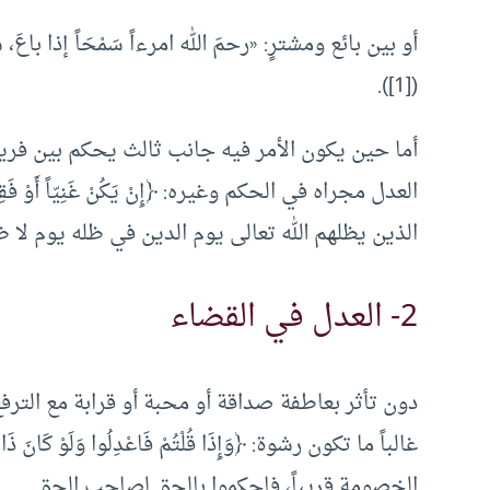
أو بين بائع ومشترٍ: «رحمَ الله امرءاً سَمْحَاً إذا باع
([1]).
أما حين يكون الأمر فيه جانب ثالث يحكم بين فر
الذين يظلهم الله تعالى يوم الدين في ظله يوم لا ظ
2- العدل في القضاء
دون تأثر بعاطفة صداقة أو محبة أو قرابة مع الترف
الخصومة قريباً، فاحكموا بالحق لصاحب الحق.