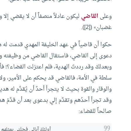
وعلى
القاضي
ليكون عادلاً منصفاً أن لا يقضي إل
غضبان» ([2]).
حكوا أن قاضياً في عهد الخليفة المهدي قدمت له ه
دعوى إلى القاضي، فاستقال القاضي من وظيفته واعت
وبعدلكَ وقد رددتَ الهدية، فلم اعتزلت القضاء؟! فأج
سلطة في الأمة، فالقاضي قد يحكم على الأمير، ولا ي
والوقار والقوة بحيث لا يتجرأ أحدٌ أن يُقدِّم له ه
وقد تجرأ أحدُهم وتقدَّم إلي بدعوى بعد أن قدَّمَ ه
صالحاً للقضاء:
أولئكَ آبائي فجئْنِي بمثلِهم .