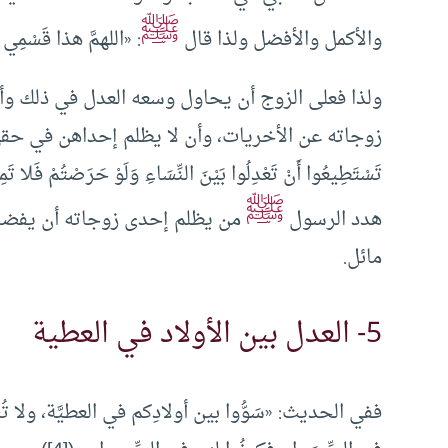
ﷺ
والأكمل والأفضل ولذا قال
: «اللهمَّ هذا قَسْمِي
ولذا فعلى الزوج أن يحاول وسعه العدل في ذلك وأن 
زوجاته عن الأخريات، وأن لا يظلم إحداهن في حقها 
ﷺ
هدد الرسول
من يظلم إحدى زوجاته أن يفضح
مائل.
5- العدل بين الأولاد في العطية
ففي الحديث: «سَوُّوا بين أولادِكم في العطيَّة، ولا 