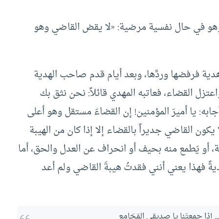
ا وهو في حال نفسية مرضية: «لا يقض القاضي وهو
دية فرفضها وردَّها، وبعد أيام قدم صاحب الهدية
زل القضاء، فعاتبه المهدي قائلاً: نحن نثق بك
ابه: يا أميرَ المؤمنين! إن القضاءَ مستقل وهو أعلى
كون القاضي جديراً بالقضاء إلا إذا كان من الهيبة
دية، أو يَطمع منه بحيف أو انحراف عن العدل والحق، أما
ديةً فهذا يعني أنني فقدتُ هيبةَ القاضي ولم أعد
.. إذا جمعتَنا يا صديقي المَجَامِع