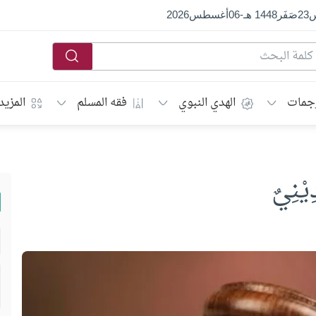
س
23
صَفَر
1448 هـ
-
06
أغسطس
2026
جمات
الهدي النبوي
فقه المسلم
المزيد
نِيٌ