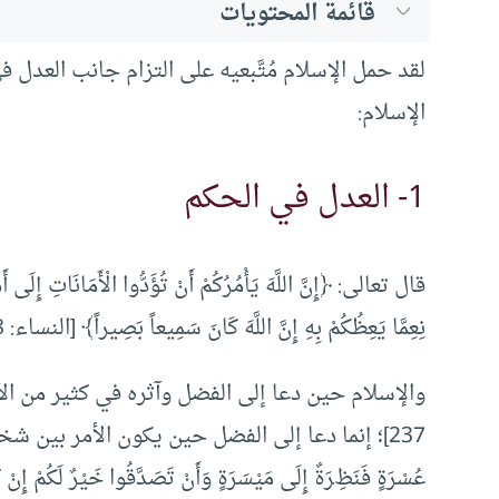
قائمة المحتويات
لقد حمل الإسلام مُتَّبعيه على التزام جانب العدل 
الإسلام:
1- العدل في الحكم
قال تعالى: ﴿إِنَّ اللَّهَ يَأْمُرُكُمْ أَنْ تُؤَدُّوا الْأَمَانَاتِ إِلَى أَهْل
نِعِمَّا يَعِظُكُمْ بِهِ إِنَّ اللَّهَ كَانَ سَمِيعاً بَصِيراً﴾ [النساء: 58].
والإسلام حين دعا إلى الفضل وآثره في كثير من الأمور على 
237]؛ إنما دعا إلى الفضل حين يكون الأمر بين شخ
عُسْرَةٍ فَنَظِرَةٌ إِلَى مَيْسَرَةٍ وَأَنْ تَصَدَّقُوا خَيْرٌ لَكُمْ إِنْ كُن