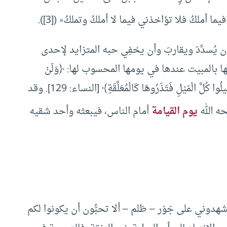
 فيما أملكُ فلا تؤاخذني فيما لا أملكُ وتملكُ» ([3]).
يُسدِّدَ ويقاربَ وأن يخفِي حبه المتزايد لإحدى
بالمبيت عندها في يومها المحسوب لها: ﴿وَلَنْ
تَسْتَطِيعُوا أَنْ تَعْدِلُوا بَيْنَ النِّسَاءِ وَلَوْ حَرَصْتُمْ فَلا تَمِيلُوا كُلَّ الْمَيْلِ فَتَذَرُوهَا كَالْمُعَلَّقَةِ﴾ [النساء: 129]. وقد
ه الله
يوم القيامة
أمام الناس، فيبعثه وأحد شقيه
تُشهدوني على جَوْر – ظلم – ألا تحبُّون أن يكونوا لكم