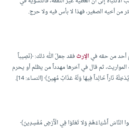
اء فكونُوا لهم في البِرِّ سواء» ([4]). ويجب الانتباه إلى أن العطية غير النفقة، فالتسوية في
ثر من أخيه الصغير، فهذا لا بأس فيه ولا حرج.
حرم أحد من حقه في
الإرث
فقد جعلَ الله ذلك: ﴿نَصِيباً
 بيَّنها في آيات المواريث، ثم قال في آخرها مهدداً من يظلم أو يحرم
ْخِلْهُ نَاراً خَالِداً فِيهَا وَلَهُ عَذَابٌ مُهِينٌ﴾ [النساء: 14].
َسُوا النَّاسَ أَشْيَاءَهُمْ وَلا تَعْثَوْا فِي الْأَرْضِ مُفْسِدِينَ﴾