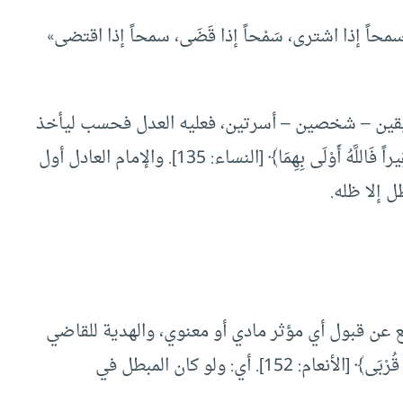
َ، سمحاً إذا اشترى، سَمْحاً إذا قَضَى، سمحاً إذا اقتضى»
يقين – شخصين – أسرتين، فعليه العدل فحسب ليأخذ
العدل مجراه في الحكم وغيره: ﴿إِنْ يَكُنْ غَنِيّاً أَوْ فَقِيراً فَاللَّهُ أَوْلَى بِهِمَا﴾ [النساء: 135]. والإمام العادل أول
ل إلا ظله.
ع عن قبول أي مؤثر مادي أو معنوي، والهدية للقاضي
غالباً ما تكون رشوة: ﴿وَإِذَا قُلْتُمْ فَاعْدِلُوا وَلَوْ كَانَ ذَا قُرْبَى﴾ [الأنعام: 152]. أي: ولو كان المبطل في