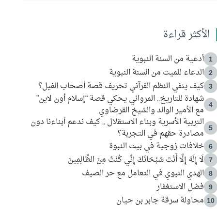
الأكثر قراءة
أدعية من السنة النبوية
1
الدعاء للميت من السنة النبوية
2
كيف ينفي النظم القرآني تحريف قصة أصحاب الفيل؟
3
شهادة للتاريخ.. المرواني يحكي قصة “إسلام أون لاين”
4
مع الأمير الوالد والشيخ القرضاوي
التربية الأسرية وبناء الاستقلال .. كيف ندعم أبناءنا دون
5
مصادرة حقهم في التجربة؟
خلافات زوجية في بيت النبوة
6
لَا إِلَهَ إِلَّا أَنْتَ سُبْحَانَكَ إِنِّي كُنْتُ مِنَ الظَّالِمِينَ
7
الهدي النبوي في التعامل مع حر الصيف
8
فضل الاستغفار
9
محاولة سرقة جابر بن حيان
10