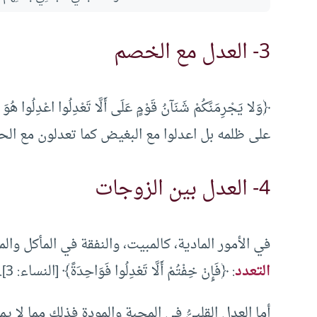
3- العدل مع الخصم
على ظلمه بل اعدلوا مع البغيض كما تعدلون مع ال
4- العدل بين الزوجات
في الأمور المادية، كالمبيت، والنفقة في المأكل و
التعدد
: ﴿فَإِنْ خِفْتُمْ أَلَّا تَعْدِلُوا فَوَاحِدَةً﴾ [النساء: 3].
أما العدل القلبيُّ في المحبة والمودة فذلك مما لا ي