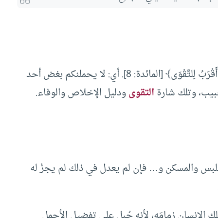
﴿وَلا يَجْرِمَنَّكُمْ شَنَآنُ قَوْمٍ عَلَى أَلَّا تَعْدِلُوا اعْدِلُوا هُوَ أَقْرَبُ لِلتَّقْوَى﴾ [المائدة: 8]. أي: لا يحملنكم بغض أحد
حبيب، وتلك شارة
التقوى
ودليل الإخلاص والوفاء.
الملبس والمسكن و… فإن لم يعدل في ذلك لم يجزْ له
ملك الإنسان زِمامَه، لأنه جُبل على تفضيل الأجمل