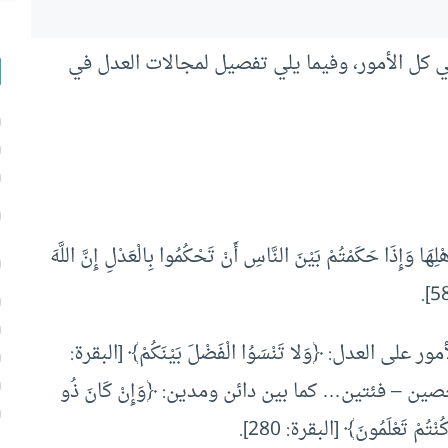
في كل الأمور، وفيما يلي تفصيل لمجالات العدل في
ِهَا وَإِذَا حَكَمْتُمْ بَيْنَ النَّاسِ أَنْ تَحْكُمُوا بِالْعَدْلِ إِنَّ اللَّهَ
العدل: ﴿وَلا تَنْسَوُا الْفَضْلَ بَيْنَكُمْ﴾ [البقرة:
صين – فئتين… كما بين دائن ومدين: ﴿وَإِنْ كَانَ ذُو
ْتُمْ تَعْلَمُونَ﴾ [البقرة: 280].