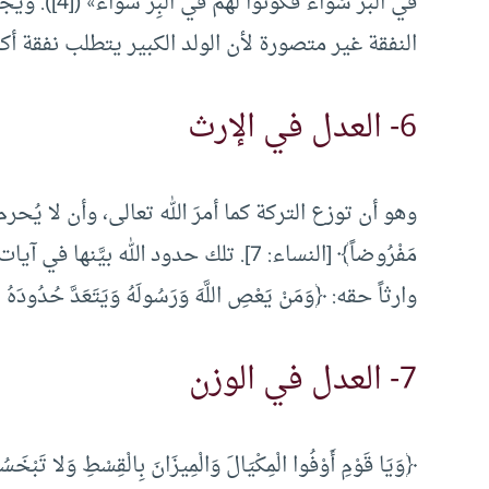
في البرِّ سَو
النفقة غير متصورة لأن الولد الكبير يتطلب نفقة أك
6- العدل في الإرث
وهو أن توزع التركة كما أمرَ الله تعالى، وأن لا يُ
مَفْرُوضاً﴾ [النساء: 7]. تلك حدود الله
وارثاً حقه: ﴿وَمَنْ يَعْصِ اللَّهَ وَرَسُولَهُ وَيَتَعَدَّ حُدُودَهُ يُد
7- العدل في الوزن
﴿وَيَا قَوْمِ أَوْفُوا الْمِكْيَالَ وَالْمِيزَانَ بِالْقِسْطِ وَلا تَبْخ