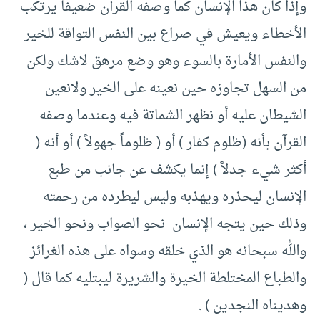
وإذا كان هذا الإنسان كما وصفه القرآن ضعيفاً يرتكب
الأخطاء ويعيش في صراع بين النفس التواقة للخير
والنفس الأمارة بالسوء وهو وضع مرهق لاشك ولكن
من السهل تجاوزه حين نعينه على الخير ولانعين
الشيطان عليه أو نظهر الشماتة فيه وعندما وصفه
القرآن بأنه (ظلوم كفار ) أو ( ظلوماً جهولاً ) أو أنه (
أكثر شيء جدلاً ) إنما يكشف عن جانب من طبع
الإنسان ليحذره ويهذبه وليس ليطرده من رحمته
وذلك حين يتجه الإنسان نحو الصواب ونحو الخير ،
والله سبحانه هو الذي خلقه وسواه على هذه الغرائز
والطباع المختلطة الخيرة والشريرة ليبتليه كما قال (
وهديناه النجدين ) .