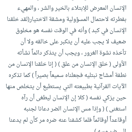
الإنسان المعرض للإبتلاء بالخير والشر ، والمهيء
بفطرته لاحتمال المسؤولية ومشقة الاختيار(لقد خلقنا
الإنسان في كبد ) وأنه في الوقت نفسه هو مخلوق
ضعيف لا يجب عليه أن يتكبر على خالقه ولا أن
تأخذه نشوة الغرور ، ويجب أن يتذكر دائماً نشأته
الأولى ( خلق الإنسان من علق ) ( إنا خلقنا الإنسان من
نطفة أمشاج نبتليه فجعلناه سميعاً بصيراً ) كما تذكره
الآيات القرآنية بطبيعته التي يستطيع أن يتخلص منها
حين يزكي نفسه ( كلا إن الإنسان ليطغى أن رآه
استغنى ) ( وإذا مس الإنسان الضر دعانا لجنبه
أوقاعداً أوقائماً فلما كشفنا عنه ضره مر كأن لم يدعنا
إلى ضر مسه ) .