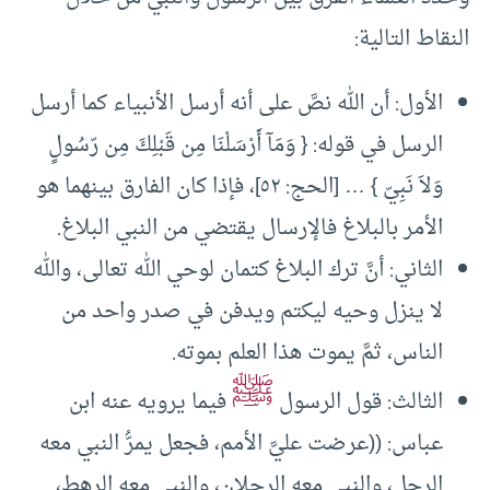
النقاط التالية:
الأول: أن الله نصَّ على أنه أرسل الأنبياء كما أرسل
الرسل في قوله: { وَمَآ أَرْسَلْنَا مِن قَبْلِكَ مِن رّسُولٍ
وَلاَ نَبِيّ } … [الحج: ٥٢]، فإذا كان الفارق بينهما هو
الأمر بالبلاغ فالإرسال يقتضي من النبي البلاغ.
الثاني: أنَّ ترك البلاغ كتمان لوحي الله تعالى، والله
لا ينزل وحيه ليكتم ويدفن في صدر واحد من
الناس، ثمَّ يموت هذا العلم بموته.
ﷺ
الثالث: قول الرسول
فيما يرويه عنه ابن
عباس: ((عرضت عليَّ الأمم، فجعل يمرُّ النبي معه
الرجل، والنبي معه الرجلان، والنبي معه الرهط،