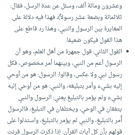
وعشرون ومائة ألف، وسئل عن عدة الرسل، فقال:
ثلاثمائة وبضعة عشر رسولاً)، فهذا فيه دلالة على
المغايرة بين الرسول والنبي، وهذا رد قاطع على
هذا القول فيكون ضعيفا.
القول الثاني: قول جمهرة من أهل العلم، وهو أن
الرسول أعم من النبي، وبينهما أمر مخصوص، فكل
رسول نبي ولا عكس، وقالوا: الرسول: هو من أوحي
إليه بشيء وأمر بتبليغه، والنبي: هو من أوحي إليه
بشيء ولم يؤمر بالتبليغ.يعني: الرسول والنبي
يتفقان في الوحي، ويختلفان في التبليغ، فالرسول
أُمر بالتبليغ، والنبي لم يؤمر بالتبليغ، واستدلوا على
قولهم بأن كل آيات القرآن: إذا ذكرت الرسول قرنت