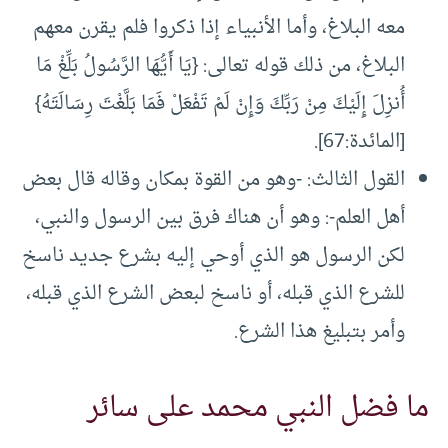
معه البلاغ، وأما الأنبياء إذا ذكروا فلم يقرن معهم
البلاغ، من ذلك قوله تعالى: {يَا أَيُّهَا الرَّسُولُ بَلِّغْ مَا
أُنزِلَ إِلَيْكَ مِنْ رَبِّكَ وَإِنْ لَمْ تَفْعَلْ فَمَا بَلَّغْتَ رِسَالَتَهُ}
[المائدة:67].
القول الثالث: -وهو من القوة بمكان وقاله قال بعض
أهل العلم-: وهو أن هناك فرق بين الرسول والنبي،
لكن الرسول هو الذي أوحي إليه بشرع جديد ناسخ
للشرع الذي قبله، أو ناسخ لبعض الشرع الذي قبله،
وأمر بتبليغ هذا الشرع.
ما فضل النبي محمد على سائر