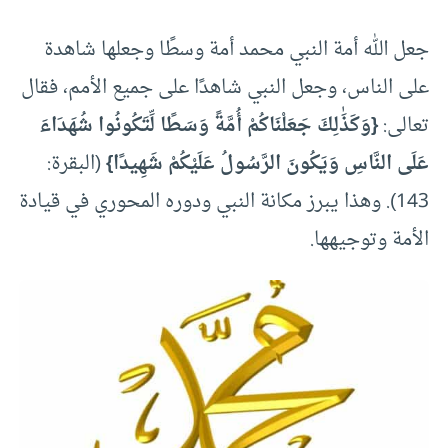
جعل الله أمة النبي محمد أمة وسطًا وجعلها شاهدة
على الناس، وجعل النبي شاهدًا على جميع الأمم، فقال
تعالى:
{وَكَذَٰلِكَ جَعَلْنَاكُمْ أُمَّةً وَسَطًا لِّتَكُونُوا شُهَدَاءَ
عَلَى النَّاسِ وَيَكُونَ الرَّسُولُ عَلَيْكُمْ شَهِيدًا}
(البقرة:
143). وهذا يبرز مكانة النبي ودوره المحوري في قيادة
الأمة وتوجيهها.