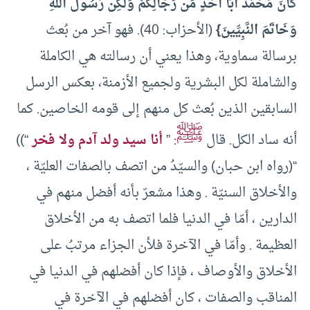
كَانَ مُحَمَّدٌ أَبَا أَحَدٍ مِّن رِّجَالِكُمْ وَلَٰكِن رَّسُولَ اللَّهِ
وَخَاتَمَ النَّبِيِّينَ}
(الأحزاب: 40). فهو آخر من بُعث
برسالة سماوية، وهذا يعني أن رسالته هي الكاملة
والشاملة لكل البشرية ولجميع الأزمنة، بعكس الرسل
السابقين الذين بُعث كل منهم إلى قومه الخاصين. كما
ﷺ
أنه ساد الكل. قال
: ”
أنا سيد ولد آدم ولا فخر
“))
“(رواه ابن حبان) والسيّدُ من اتصف بالصفات العليّة ،
والأخلاق السنيّة . وهذا مشعرّ بأنه أفضل منهم في
الدارين ، أمّا في الدنيا فلما اتصف به من الأخلاق
العظيمة . وأمّا في الآخرة فلأن الجزاء مرتبُ على
الأخلاق والأوصاف ، فإذا كان أفضلهم في الدنيا في
المناقب والصفات ، كان أفضلهم في الآخرة في