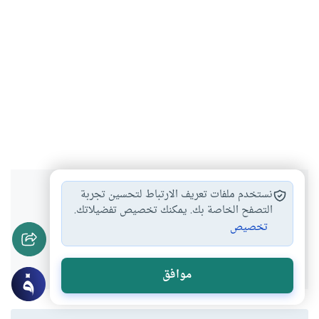
هل انتفعت بهذا المحتوى؟
نستخدم ملفات تعريف الارتباط لتحسين تجربة
التصفح الخاصة بك. يمكنك تخصيص تفضيلاتك.
تخصيص
نعم
لا
موافق