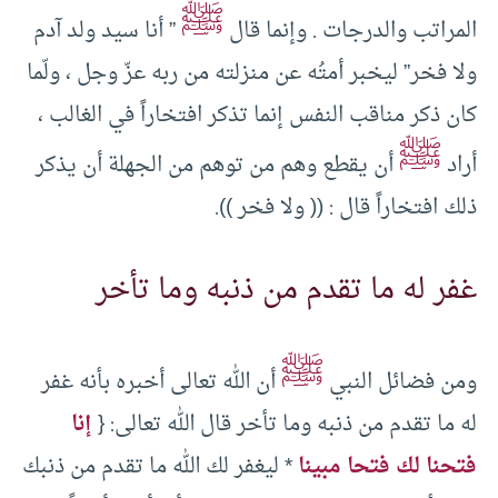
ﷺ
المراتب والدرجات . وإنما قال
” أنا سيد ولد آدم
ولا فخر” ليخبر أمتُه عن منزلته من ربه عزّ وجل ، ولّما
كان ذكر مناقب النفس إنما تذكر افتخاراً في الغالب ،
ﷺ
أراد
أن يقطع وهم من توهم من الجهلة أن يذكر
ذلك افتخاراً قال : (( ولا فخر )).
غفر له ما تقدم من ذنبه وما تأخر
ﷺ
ومن فضائل النبي
أن الله تعالى أخبره بأنه غفر
له ما تقدم من ذنبه وما تأخر قال الله تعالى: {
إنا
فتحنا لك فتحا مبينا
* ليغفر لك الله ما تقدم من ذنبك