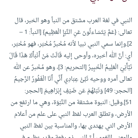
النبي في لغة العرب مشتق من النبأ وهو الخبر، قال
تعالى: {عَمَّ يَتَسَاءلُونَ عَنِ النَّبَإِ الْعَظِيم} [النبأ: 1 –
2].وإنما سمي النبي نبيا لأنه مُخْبرٌ مُخْبَر، فهو مُخْبَر،
أي: أنَّ الله أخبره، وأوحى إليه قَالَتْ مَنْ أَنْبَأَكَ هَذَا قَالَ
نَبَّأَنِيَ الْعَلِيمُ الْخَبِيرُ [التحريم: 3]، وهو مُخْبرٌ عن الله
تعالى أمره ووحيه نَبِّئْ عِبَادِي أَنِّي أَنَا الْغَفُورُ الرَّحِيمُ
[الحجر: 49] وَنَبّئْهُمْ عَن ضَيْفِ إِبْرَاهِيمَ [الحجر:
51].وقيل: النبوة مشتقة من النَّبْوَة، وهي ما ارتفع من
الأرض، وتطلق العرب لفظ النبي على علم من أعلام
الأرض التي يهتدى بها، والمناسبة بين لفظ النبي
والمعنى اللغوي، أنَّ النبي ذو رفعة وقدر عظيم في