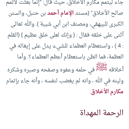
جاء ليتمم مكارم الأخلاق، حيث قال: “إنما بعثت لأتمم
صالح الأخلاق” (مسند
الإمام أحمد
بن حنبل، والسنن
الكبرى للبيهقي، ومصنف ابن أبي شيبة ). والله تعالى
أثنى على خلقه فقال : { وإنك لعلى خلق عظيم } (القلم
: 4 ) ، واستعظام العظماء للشيء يدل على إيغاله في
العظمة، فما الظن باستعظام أعظم العظماء؟. وأما
ﷺ
أخلاقه
في حلمه وعفوه وصفحه وصبره وشكره
ولينه في الله ، وانه لم يغضب لنفسه ، وأنه جاء بإتمام
مكارم الأخلاق
.
الرحمة المهداة