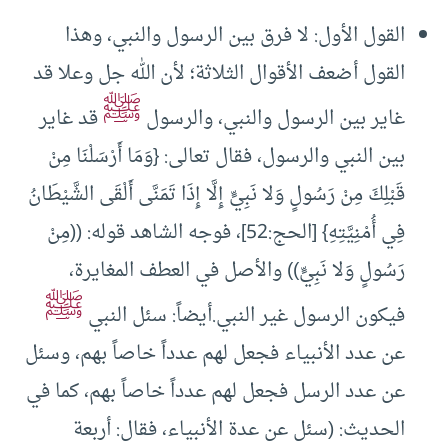
القول الأول: لا فرق بين الرسول والنبي، وهذا
القول أضعف الأقوال الثلاثة؛ لأن الله جل وعلا قد
ﷺ
غاير بين الرسول والنبي، والرسول
قد غاير
بين النبي والرسول، فقال تعالى: {وَمَا أَرْسَلْنَا مِنْ
قَبْلِكَ مِنْ رَسُولٍ وَلا نَبِيٍّ إِلَّا إِذَا تَمَنَّى أَلْقَى الشَّيْطَانُ
فِي أُمْنِيَّتِهِ} [الحج:52]، فوجه الشاهد قوله: ((مِنْ
رَسُولٍ وَلا نَبِيٍّ)) والأصل في العطف المغايرة،
ﷺ
فيكون الرسول غير النبي.أيضاً: سئل النبي
عن عدد الأنبياء فجعل لهم عدداً خاصاً بهم، وسئل
عن عدد الرسل فجعل لهم عدداً خاصاً بهم، كما في
الحديث: (سئل عن عدة الأنبياء، فقال: أربعة