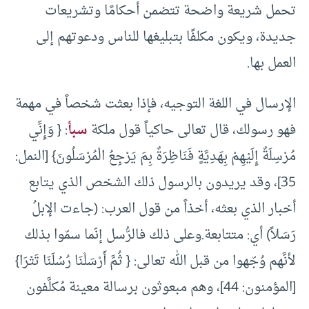
تحمل شريعة واضحة تتضمن أحكامًا وتشريعات
جديدة، ويكون مكلفًا بتبليغها للناس ودعوتهم إلى
العمل بها.
الإرسال في اللغة التوجيه، فإذا بعثت شخصاً في مهمة
فهو رسولك، قال تعالى حاكياً قول ملكة
سبأ
: { وَإِنِّي
مُرْسِلَةٌ إِلَيْهِمْ بِهَدِيَّةٍ فَنَاظِرَةٌ بِمَ يَرْجِعُ الْمُرْسَلُونَ} [النمل:
35]، وقد يريدون بالرسول ذلك الشخص الذي يتابع
أخبار الذي بعثه، أخذاً من قول العرب: (جاءت الإبلُ
رَسَلاً) أي: متتابعة.وعلى ذلك فالرُّسل إنّما سمّوا بذلك
لأنَّهم وُجّهوا من قبل الله تعالى: { ثُمَّ أَرْسَلْنَا رُسُلَنَا تَتْرَا}
[المؤمنون: 44]، وهم مبعوثون برسالة معينة مُكلَّفون