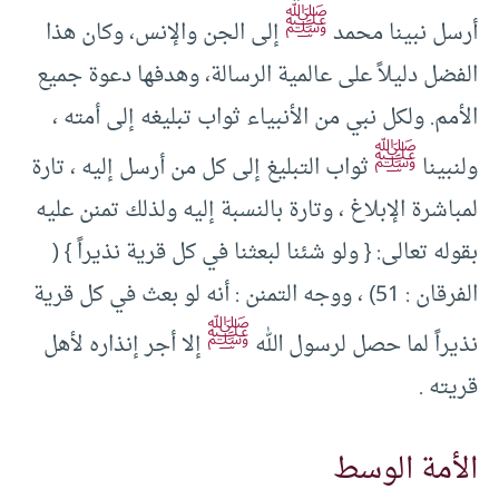
ﷺ
أرسل نبينا محمد
إلى الجن والإنس، وكان هذا
الفضل دليلاً على عالمية الرسالة، وهدفها دعوة جميع
الأمم. ولكل نبي من الأنبياء ثواب تبليغه إلى أمته ،
ﷺ
ولنبينا
ثواب التبليغ إلى كل من أرسل إليه ، تارة
لمباشرة الإبلاغ ، وتارة بالنسبة إليه ولذلك تمنن عليه
بقوله تعالى: { ولو شئنا لبعثنا في كل قرية نذيراً } (
الفرقان : 51) ، ووجه التمنن : أنه لو بعث في كل قرية
ﷺ
نذيراً لما حصل لرسول الله
إلا أجر إنذاره لأهل
قريته .
الأمة الوسط