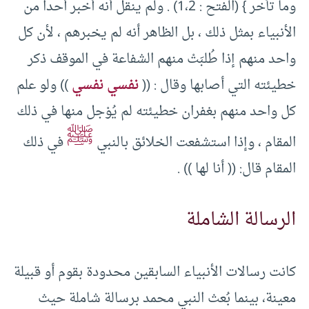
وما تأخر } (الفتح : 1،2) . ولم ينقل أنه أخبر أحداً من
الأنبياء بمثل ذلك ، بل الظاهر أنه لم يخبرهم ، لأن كل
واحد منهم إذا طُلبَتْ منهم الشفاعة في الموقف ذكر
خطيئته التي أصابها وقال : ((
نفسي نفسي
)) ولو علم
كل واحد منهم بغفران خطيئته لم يُوْجل منها في ذلك
ﷺ
المقام ، وإذا استشفعت الخلائق بالنبي
في ذلك
المقام قال: (( أنا لها )) .
الرسالة الشاملة
كانت رسالات الأنبياء السابقين محدودة بقوم أو قبيلة
معينة، بينما بُعث النبي محمد برسالة شاملة حيث