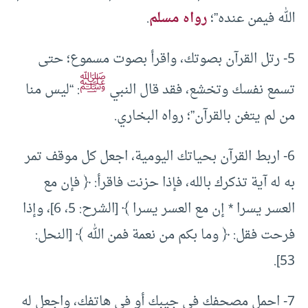
الله فيمن عنده”؛
رواه مسلم
.
5- رتل القرآن بصوتك، واقرأ بصوت مسموع؛ حتى
ﷺ
تسمع نفسك وتخشع، فقد قال النبي
: “ليس منا
من لم يتغن بالقرآن”؛ رواه البخاري.
6- اربط القرآن بحياتك اليومية، اجعل كل موقف تمر
به له آية تذكرك بالله، فإذا حزنت فاقرأ: ﴿ فإن مع
العسر يسرا * إن مع العسر يسرا ﴾ [الشرح: 5، 6]، وإذا
فرحت فقل: ﴿ وما بكم من نعمة فمن الله ﴾ [النحل:
53].
7- احمل مصحفك في جيبك أو في هاتفك، واجعل له