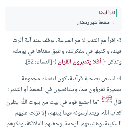
اقرأ أيضا
صفحة شهر رمضان
3- اقرأ مع التدبر لا مع السرعة، توقف عند آية أثرت
فيك، واكتبها في مفكرتك، وطبق معناها في يومك،
وتذكر: ﴿
أفلا يتدبرون القرآن
﴾ [النساء: 82].
4- استعن بصحبة قرآنية، كون لنفسك مجموعة
صغيرة تقرؤون معا، وتتنافسون في الحفظ أو التدبر؛
ﷺ
قال
: “ما اجتمع قوم في بيت من بيوت الله يتلون
كتاب الله، ويتدارسونه فيما بينهم، إلا نزلت عليهم
السكينة، وغشيتهم الرحمة، وحفتهم الملائكة، وذكرهم