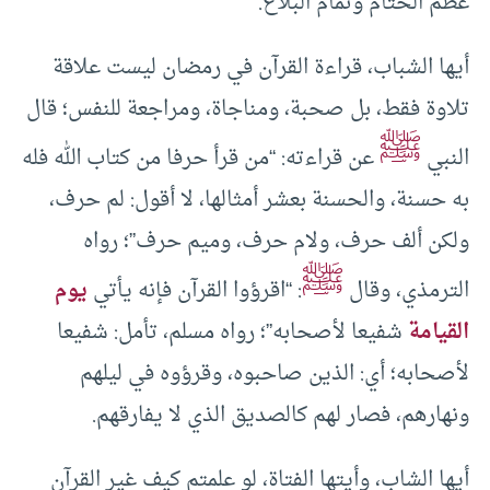
عظم الختام وتمام البلاغ.
أيها الشباب، قراءة القرآن في رمضان ليست علاقة
تلاوة فقط، بل صحبة، ومناجاة، ومراجعة للنفس؛ قال
ﷺ
النبي
عن قراءته: “من قرأ حرفا من كتاب الله فله
به حسنة، والحسنة بعشر أمثالها، لا أقول: لم حرف،
ولكن ألف حرف، ولام حرف، وميم حرف”؛ رواه
ﷺ
الترمذي، وقال
: “اقرؤوا القرآن فإنه يأتي
يوم
القيامة
شفيعا لأصحابه”؛ رواه مسلم، تأمل: شفيعا
لأصحابه؛ أي: الذين صاحبوه، وقرؤوه في ليلهم
ونهارهم، فصار لهم كالصديق الذي لا يفارقهم.
أيها الشاب، وأيتها الفتاة، لو علمتم كيف غير القرآن