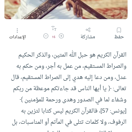
زيادة حجم الخط
تقليل حجم الخط
حفظ
مشاركة
الإعدادات
16
القرآن الكريم هو حبل الله المتين، والذكر الحكيم
والصراط المستقيم، من عمل به أجر، ومن حكم به
عدل، ومن دعا إليه هدي إلى الصراط المستقيم، قال
تعالى: ﴿ يا أيها الناس قد جاءتكم موعظة من ربكم
وشفاء لما في الصدور وهدى ورحمة للمؤمنين ﴾
[يونس: 57]، فالقرآن الكريم ليس كتابا لتزين به
الرفوف، ولا كلمات تتلى في المآتم أو المناسبات، بل