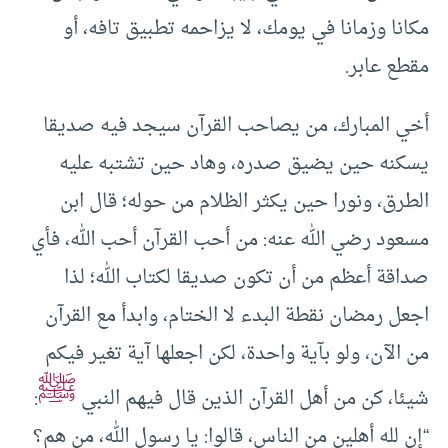
مكانا وزمانا في يومك، لا يزاحمه تطبيق تافه، أو
مقطع عابر.
أخي المبارك، من يصاحب القرآن سيجد فيه صديقا
يسكنه حين يضيق صدره، وهاد حين تشتبه عليه
الطرق، ونورا حين يكثر الظلام من حوله؛ قال ابن
مسعود رضي الله عنه: من أحب القرآن أحب الله، فأي
صداقة أعظم من أن تكون صديقا لكتاب الله؛ لذا
اجعل رمضان نقطة البدء لا الختام، وابدأ مع القرآن
من الآن، ولو بآية واحدة، لكن اجعلها آية تغير فيكم
ﷺ
شيئا، كن من أهل القرآن الذين قال فيهم النبي
:
“إن لله أهلين من الناس، قالوا: يا رسول الله، من هم؟