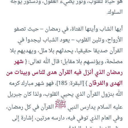
هو حياة للقلوب، ونور يضيء العقول، ودستور يوجه
السلوك.
أيها الشاب وأيتها الفتاة، في رمضان – حيث تصفو
الأرواح، وتلين القلوب – يعود الشباب ليجدوا في
القرآن صديقا حقيقيا، يحدثهم بلا ملل، ويهديهم بلا
مصلحة، ويؤنسهم بلا مقابل؛ قال الله تعالى: {
شهر
رمضان الذي أنزل فيه القرآن هدى للناس وبينات من
الهدى والفرقان
} [البقرة: 185]، فهو شهر مبارك كرمه
الله بنزول القرآن الذي يحيي القلوب، ولذا كان جبريل
ﷺ
عليه السلام يدارس النبي
القرآن في كل رمضان،
وفي العام الذي توفي فيه، دارسه مرتين، إشارة إلى